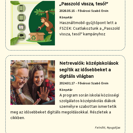
„Passzold vissza, tesó!”
2026.05.15 - Fővárosi Szabó Ervin
Könyvtár
Használtmobil-gyűjtőpont lett a
FSZEK: Csatlakoztunk a „Passzold
vissza, tesó!” kampányhoz
Netrevalók: középiskolások
segítik az idősebbeket a
digitális világban
2024.01.17 - Fővárosi Szabó Ervin
Könyvtár
A program során iskolai közösségi
szolgálatos középiskolás diákok
személyre szabottan ismertetik
meg az idősebbeket digitális megoldásokkal. Részletek a
cikkben.
Felnőtt, Nyugdíjas