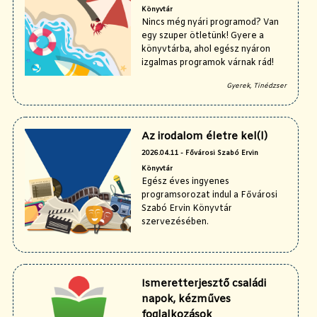
Könyvtár
Nincs még nyári programod? Van
egy szuper ötletünk! Gyere a
könyvtárba, ahol egész nyáron
izgalmas programok várnak rád!
Gyerek, Tinédzser
Az irodalom életre kel(l)
2026.04.11 - Fővárosi Szabó Ervin
Könyvtár
Egész éves ingyenes
programsorozat indul a Fővárosi
Szabó Ervin Könyvtár
szervezésében.
Ismeretterjesztő családi
napok, kézműves
foglalkozások