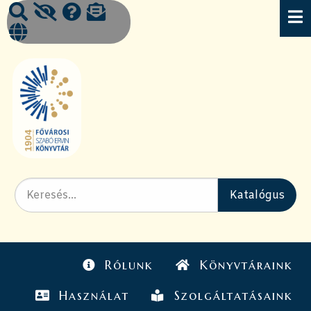
Rólunk
Könyvtáraink
Használat
Szolgáltatásaink