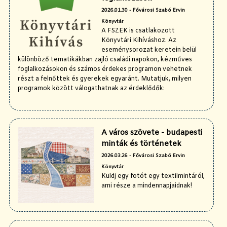
2026.01.30 - Fővárosi Szabó Ervin
Könyvtár
A FSZEK is csatlakozott
Könyvtári Kihíváshoz. Az
eseménysorozat keretein belül
különböző tematikákban zajló családi napokon, kézműves
foglalkozásokon és számos érdekes programon vehetnek
részt a felnőttek és gyerekek egyaránt. Mutatjuk, milyen
programok között válogathatnak az érdeklődők:
A város szövete - budapesti
minták és történetek
2026.03.26 - Fővárosi Szabó Ervin
Könyvtár
Küldj egy fotót egy textilmintáról,
ami része a mindennapjaidnak!