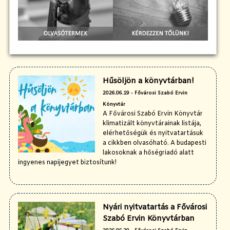
Hűsöljön a könyvtárban!
2026.06.19 - Fővárosi Szabó Ervin
Könyvtár
A Fővárosi Szabó Ervin Könyvtár
klimatizált könyvtárainak listája,
elérhetőségük és nyitvatartásuk
a cikkben olvasóható. A budapesti
lakosoknak a hőségriadó alatt
ingyenes napijegyet biztosítunk!
Nyári nyitvatartás a Fővárosi
Szabó Ervin Könyvtárban