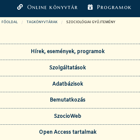
Online könyvtár
Programok
FŐOLDAL
TAGKÖNYVTÁRAK
JELENLEGI OLDAL:
SZOCIOLÓGIAI GYŰJTEMÉNY
Hírek, események, programok
Szolgáltatások
Adatbázisok
Bemutatkozás
SzocioWeb
Open Access tartalmak