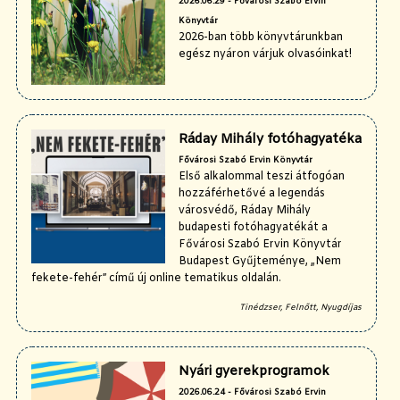
2026.06.29 - Fővárosi Szabó Ervin
Könyvtár
2026-ban több könyvtárunkban
egész nyáron várjuk olvasóinkat!
Ráday Mihály fotóhagyatéka
Fővárosi Szabó Ervin Könyvtár
Első alkalommal teszi átfogóan
hozzáférhetővé a legendás
városvédő, Ráday Mihály
budapesti fotóhagyatékát a
Fővárosi Szabó Ervin Könyvtár
Budapest Gyűjteménye, „Nem
fekete-fehér” című új online tematikus oldalán.
Tinédzser, Felnőtt, Nyugdíjas
Nyári gyerekprogramok
2026.06.24 - Fővárosi Szabó Ervin