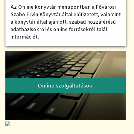
Az Online könyvtár menüpontban a Fővárosi
Szabó Ervin Könyvtár által előfizetett, valamint
a könyvtár által ajánlott, szabad hozzáférésű
adatbázisokról és online forrásokról talál
információt.
i