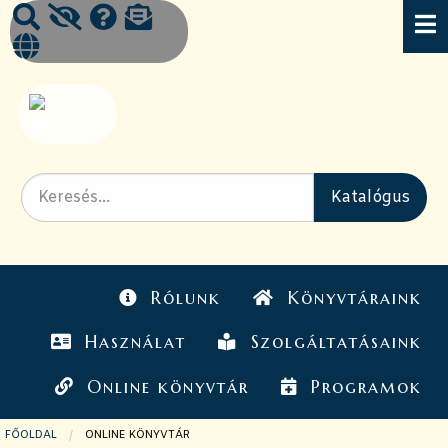
Rólunk
Könyvtáraink
Használat
Szolgáltatásaink
Online könyvtár
Programok
FŐOLDAL
JELENLEGI OLDAL:
ONLINE KÖNYVTÁR