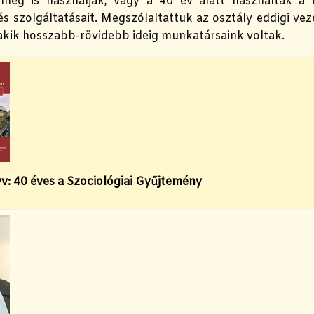
lenleg is használják, vagy a 40 év alatt használták a 
s szolgáltatásait. Megszólaltattuk az osztály eddigi veze
 akik hosszabb-rövidebb ideig munkatársaink voltak.
: 40 éves a Szociológiai Gyűjtemény