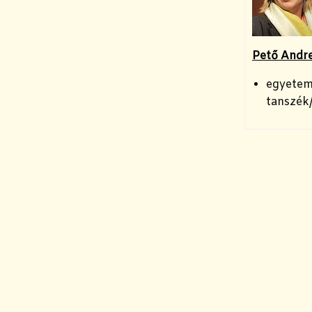
Pető Andr
egyetem
tanszék