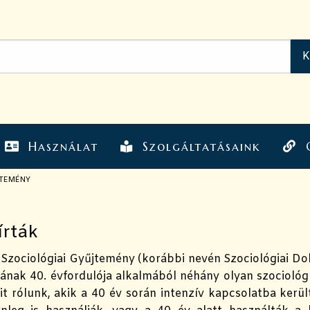
Használat
Szolgáltatásaink
JTEMÉNY
írták
 Szociológiai Gyűjtemény (korábbi nevén Szociológiai D
ának 40. évfordulója alkalmából néhány olyan szociológ
t rólunk, akik a 40 év során intenzív kapcsolatba került