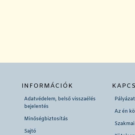
INFORMÁCIÓK
KAPC
Adatvédelem, belső visszaélés
Pályázat
bejelentés
Az én k
Minőségbiztosítás
Szakmai
Sajtó