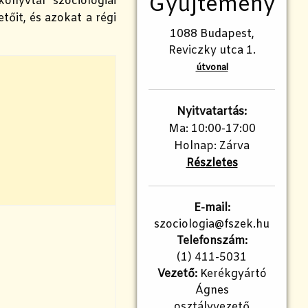
Gyűjtemény
könyvtár szociológiai
tőit, és azokat a régi
1088 Budapest,
Reviczky utca 1.
útvonal
Nyitvatartás:
Ma: 10:00-17:00
Holnap: Zárva
Részletes
E-mail:
szociologia@fszek.hu
Telefonszám:
(1) 411-5031
Vezető:
Kerékgyártó
Ágnes
osztályvezető