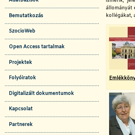
Adatbázisok
ismerik, je
állományát é
kollégákat,
Bemutatkozás
SzocioWeb
Open Access tartalmak
Projektek
Folyóiratok
Emlékkönyv
Digitalizált dokumentumok
Kapcsolat
Partnerek