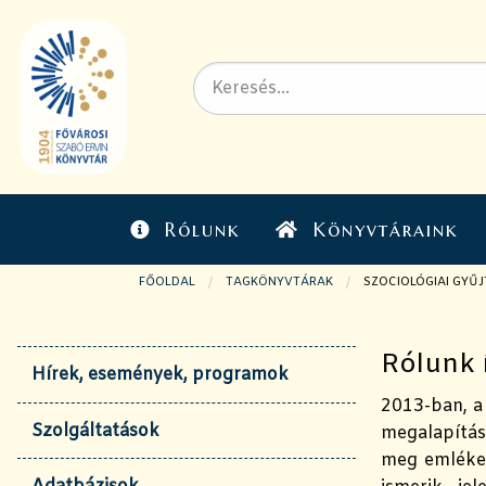
Rólunk
Könyvtáraink
FŐOLDAL
TAGKÖNYVTÁRAK
JELENLEGI OLDAL:
SZOCIOLÓGIAI GYŰ
Rólunk 
Hírek, események, programok
2013-ban, a
Szolgáltatások
megalapítás
meg emlékei