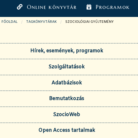
Online könyvtár
Programok
FŐOLDAL
TAGKÖNYVTÁRAK
JELENLEGI OLDAL:
SZOCIOLÓGIAI GYŰJTEMÉNY
Hírek, események, programok
Szolgáltatások
Adatbázisok
Bemutatkozás
SzocioWeb
Open Access tartalmak