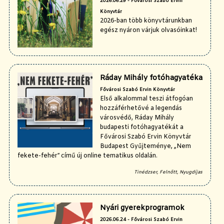
2026.06.29 - Fővárosi Szabó Ervin
Könyvtár
2026-ban több könyvtárunkban
egész nyáron várjuk olvasóinkat!
Ráday Mihály fotóhagyatéka
Fővárosi Szabó Ervin Könyvtár
Első alkalommal teszi átfogóan
hozzáférhetővé a legendás
városvédő, Ráday Mihály
budapesti fotóhagyatékát a
Fővárosi Szabó Ervin Könyvtár
Budapest Gyűjteménye, „Nem
fekete-fehér” című új online tematikus oldalán.
Tinédzser, Felnőtt, Nyugdíjas
Nyári gyerekprogramok
2026.06.24 - Fővárosi Szabó Ervin