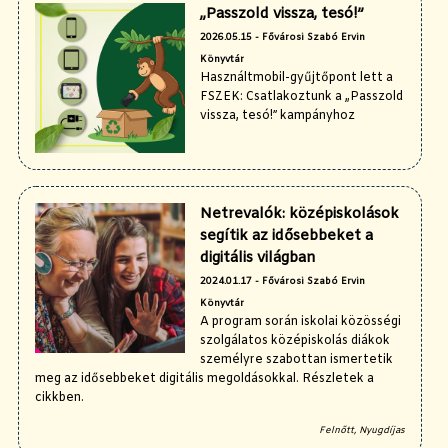
„Passzold vissza, tesó!”
2026.05.15 - Fővárosi Szabó Ervin
Könyvtár
Használtmobil-gyűjtőpont lett a
FSZEK: Csatlakoztunk a „Passzold
vissza, tesó!” kampányhoz
Netrevalók: középiskolások
segítik az idősebbeket a
digitális világban
2024.01.17 - Fővárosi Szabó Ervin
Könyvtár
A program során iskolai közösségi
szolgálatos középiskolás diákok
személyre szabottan ismertetik
meg az idősebbeket digitális megoldásokkal. Részletek a
cikkben.
Felnőtt, Nyugdíjas