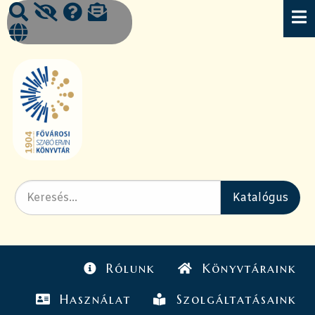
Rólunk
Könyvtáraink
Használat
Szolgáltatásaink