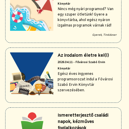
Könyvtár
Nincs még nyári programod? Van
egy szuper ötletünk! Gyere a
könyvtárba, ahol egész nyáron
izgalmas programok várnak rád!
Gyerek, Tinédzser
Az irodalom életre kel(l)
2026.04.11 - Fővárosi Szabó Ervin
Könyvtár
Egész éves ingyenes
programsorozat indul a Fővárosi
Szabó Ervin Könyvtár
szervezésében.
Ismeretterjesztő családi
napok, kézműves
foglalkozások