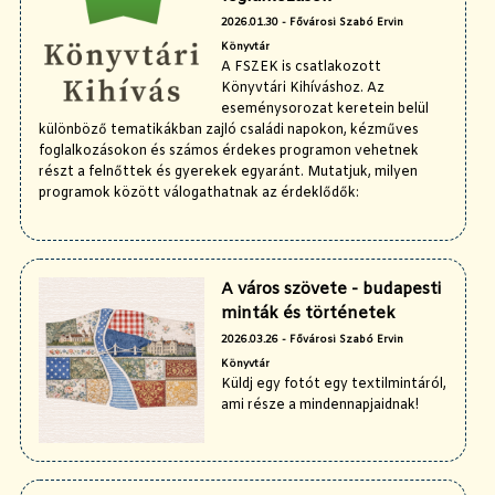
2026.01.30 - Fővárosi Szabó Ervin
Könyvtár
A FSZEK is csatlakozott
Könyvtári Kihíváshoz. Az
eseménysorozat keretein belül
különböző tematikákban zajló családi napokon, kézműves
foglalkozásokon és számos érdekes programon vehetnek
részt a felnőttek és gyerekek egyaránt. Mutatjuk, milyen
programok között válogathatnak az érdeklődők:
A város szövete - budapesti
minták és történetek
2026.03.26 - Fővárosi Szabó Ervin
Könyvtár
Küldj egy fotót egy textilmintáról,
ami része a mindennapjaidnak!