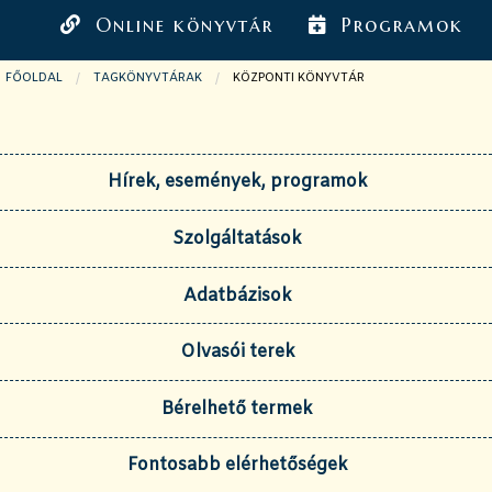
Online könyvtár
Programok
FŐOLDAL
TAGKÖNYVTÁRAK
JELENLEGI OLDAL:
KÖZPONTI KÖNYVTÁR
Hírek, események, programok
Szolgáltatások
Adatbázisok
Olvasói terek
Bérelhető termek
Fontosabb elérhetőségek