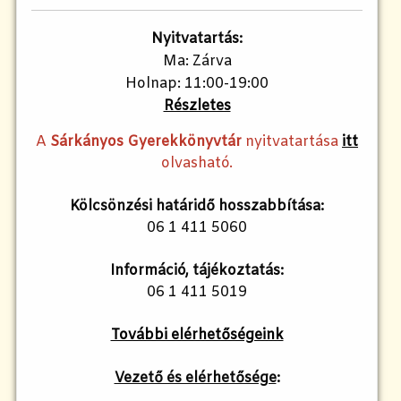
Nyitvatartás:
Ma: Zárva
Holnap: 11:00-19:00
Részletes
A
Sárkányos Gyerekkönyvtár
nyitvatartása
itt
olvasható.
Kölcsönzési határidő hosszabbítása:
06 1 411 5060
Információ, tájékoztatás:
06 1 411 5019
További elérhetőségeink
Vezető és elérhetősége
: