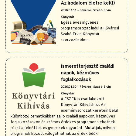
Az irodalom életre kel(l)
2026.04.11 - Fővárosi Szabó Ervin
Könyvtár
Egész éves ingyenes
programsorozat indul a Fővárosi
Szabó Ervin Könyvtár
szervezésében.
Ismeretterjesztő családi
napok, kézműves
foglalkozások
2026.01.30 - Fővárosi Szabó Ervin
Könyvtár
A FSZEK is csatlakozott
Könyvtári Kihíváshoz. Az
eseménysorozat keretein belül
különböző tematikákban zajló családi napokon, kézműves
foglalkozásokon és számos érdekes programon vehetnek
részt a felnőttek és gyerekek egyaránt. Mutatjuk, milyen
programok között válogathatnak az érdeklődők: