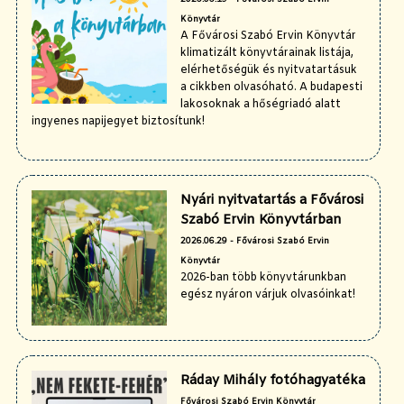
Könyvtár
A Fővárosi Szabó Ervin Könyvtár
klimatizált könyvtárainak listája,
elérhetőségük és nyitvatartásuk
a cikkben olvasóható. A budapesti
lakosoknak a hőségriadó alatt
ingyenes napijegyet biztosítunk!
Nyári nyitvatartás a Fővárosi
Szabó Ervin Könyvtárban
2026.06.29 - Fővárosi Szabó Ervin
Könyvtár
2026-ban több könyvtárunkban
egész nyáron várjuk olvasóinkat!
Ráday Mihály fotóhagyatéka
Fővárosi Szabó Ervin Könyvtár