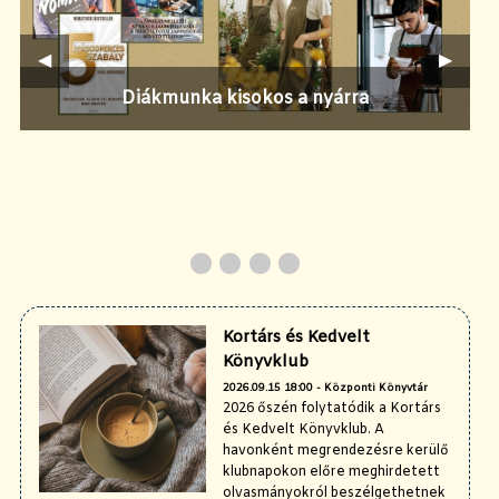
Előző
◀︎
Követ
▶︎
Könyvtár a palotában - Palota a könyvtárban
Kortárs és Kedvelt Könyvklub
Diákmunka kisokos a nyárra
Az ifjúsági önkéntes munka
augusztusban többször is
Kortárs és Kedvelt
Könyvklub
2026.09.15 18:00 - Központi Könyvtár
2026 őszén folytatódik a Kortárs
és Kedvelt Könyvklub. A
havonként megrendezésre kerülő
klubnapokon előre meghirdetett
olvasmányokról beszélgethetnek