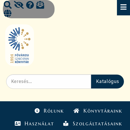
Rólunk
Könyvtáraink
Használat
Szolgáltatásaink