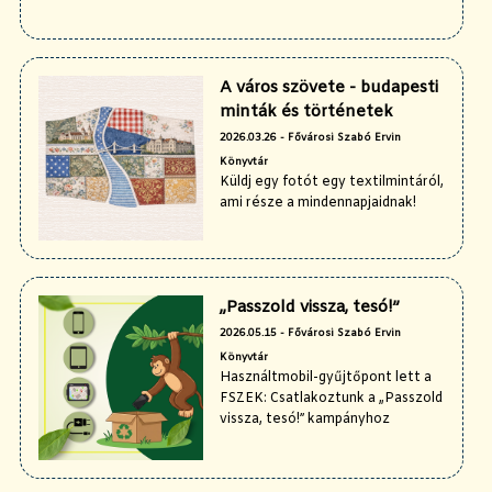
A város szövete - budapesti
minták és történetek
2026.03.26 - Fővárosi Szabó Ervin
Könyvtár
Küldj egy fotót egy textilmintáról,
ami része a mindennapjaidnak!
„Passzold vissza, tesó!”
2026.05.15 - Fővárosi Szabó Ervin
Könyvtár
Használtmobil-gyűjtőpont lett a
FSZEK: Csatlakoztunk a „Passzold
vissza, tesó!” kampányhoz