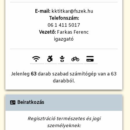
E-mail:
kktitkar@fszek.hu
Telefonszám:
06 1 411 5017
Vezető:
Farkas Ferenc
igazgató
Jelenleg
63
darab szabad számítógép van a 63
darabból.
Beiratkozás
Regisztráció természetes és jogi
személyeknek: