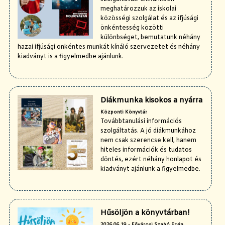
meghatározzuk az iskolai
közösségi szolgálat és az ifjúsági
önkéntesség közötti
különbséget, bemutatunk néhány
hazai ifjúsági önkéntes munkát kínáló szervezetet és néhány
kiadványt is a figyelmedbe ajánlunk.
Diákmunka kisokos a nyárra
Központi Könyvtár
Továbbtanulási információs
szolgáltatás. A jó diákmunkához
nem csak szerencse kell, hanem
hiteles információk és tudatos
döntés, ezért néhány honlapot és
kiadványt ajánlunk a figyelmedbe.
Hűsöljön a könyvtárban!
2026.06.19 - Fővárosi Szabó Ervin