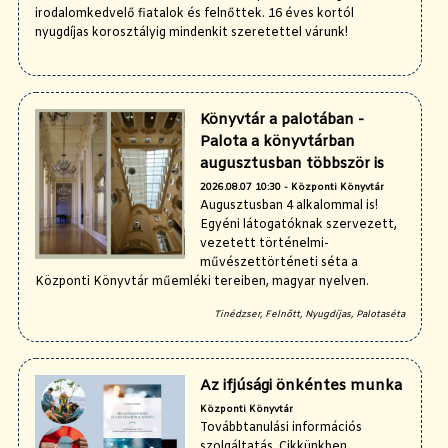
irodalomkedvelő fiatalok és felnőttek. 16 éves kortól
nyugdíjas korosztályig mindenkit szeretettel várunk!
Könyvtár a palotában -
Palota a könyvtárban
augusztusban többször is
2026.08.07 10:30 - Központi Könyvtár
Augusztusban 4 alkalommal is!
Egyéni látogatóknak szervezett,
vezetett történelmi-
művészettörténeti séta a
Központi Könyvtár műemléki tereiben, magyar nyelven.
Tinédzser, Felnőtt, Nyugdíjas, Palotaséta
Az ifjúsági önkéntes munka
Központi Könyvtár
Továbbtanulási információs
szolgáltatás. Cikkünkben