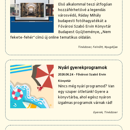
Első alkalommal teszi átfogóan
hozzáférhetővé a legendás
városvédő, Ráday Mihály
budapesti fotóhagyatékát a
Fővárosi Szabó Ervin Könyvtár
Budapest Gyűjteménye, „Nem
fekete-fehér” című új online tematikus oldalán.
Tinédzser, Felnőtt, Nyugdíjas
Nyári gyerekprogramok
2026.06.24 - Fővárosi Szabó Ervin
Könyvtár
Nincs még nyári programod? Van
egy szuper ötletünk! Gyere a
könyvtárba, ahol egész nyáron
izgalmas programok várnak rád!
Gyerek, Tinédzser