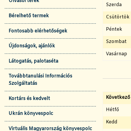
Olvasói terek
Szerda
Bérelhető termek
Csütörtök
Péntek
Fontosabb elérhetőségek
Szombat
Újdonságok, ajánlók
Vasárnap
Látogatás, palotaséta
Továbbtanulási Információs
Szolgáltatás
Következő
Kortárs és kedvelt
Hétfő
Ukrán könyvespolc
Kedd
Virtuális Magyarország könyvespolc