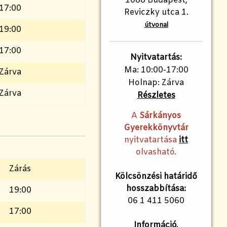
1088 Budapest,
17:00
Reviczky utca 1.
útvonal
19:00
17:00
Nyitvatartás:
Ma: 10:00-17:00
Zárva
Holnap: Zárva
Zárva
Részletes
A
Sárkányos
Gyerekkönyvtár
nyitvatartása
itt
olvasható.
Zárás
Kölcsönzési határidő
hosszabbítása:
19:00
06 1 411 5060
17:00
Információ,