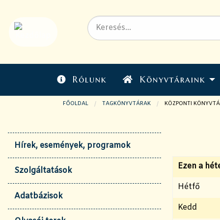
Rólunk
Könyvtáraink
FŐOLDAL
TAGKÖNYVTÁRAK
JELENLEGI OLDAL:
KÖZPONTI KÖNYVTÁ
Hírek, események, programok
Ezen a hét
Szolgáltatások
Hétfő
Adatbázisok
Kedd