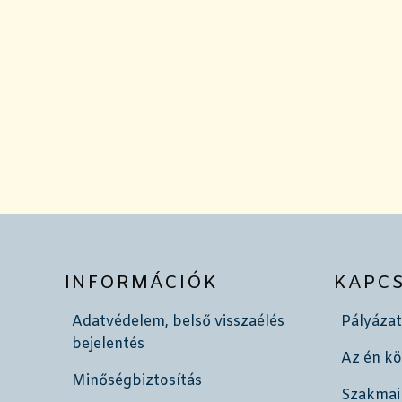
INFORMÁCIÓK
KAPC
Adatvédelem, belső visszaélés
Pályázat
bejelentés
Az én k
Minőségbiztosítás
Szakmai