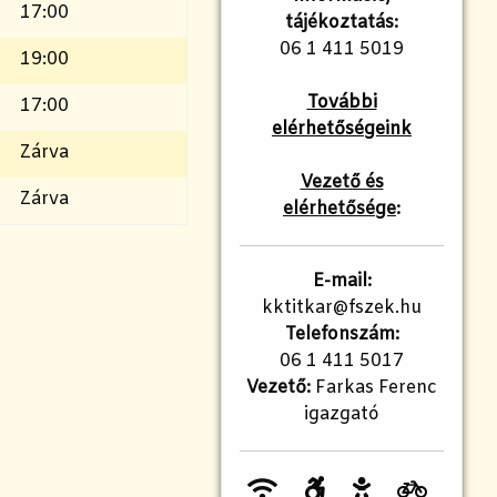
17:00
tájékoztatás:
06 1 411 5019
19:00
További
17:00
elérhetőségeink
Zárva
Vezető és
Zárva
elérhetősége
:
E-mail:
kktitkar@fszek.hu
Telefonszám:
06 1 411 5017
Vezető:
Farkas Ferenc
igazgató