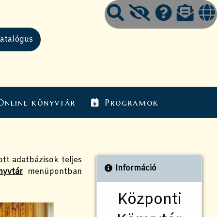
Online könyvtár
Programok
ott adatbázisok teljes
Információ
nyvtár
menüpontban
Központi