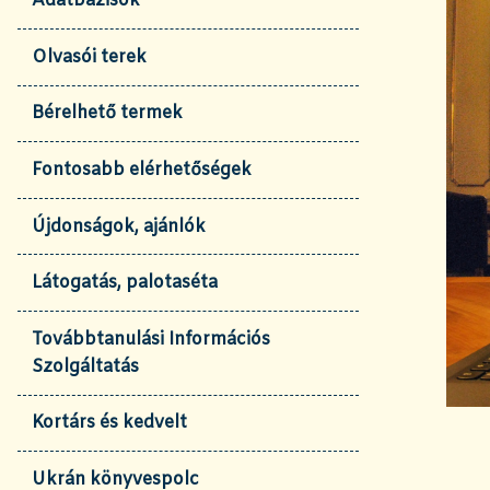
Adatbázisok
Olvasói terek
Bérelhető termek
Fontosabb elérhetőségek
Újdonságok, ajánlók
Látogatás, palotaséta
Továbbtanulási Információs
Szolgáltatás
Kortárs és kedvelt
Ukrán könyvespolc