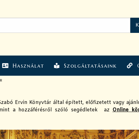
Használat
Szolgáltatásaink
R
zabó Ervin Könyvtár által épített, előfizetett vagy ajánl
lamint a hozzáférésről szóló segédletek az
Online kö