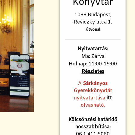
Könyvtár
1088 Budapest,
Reviczky utca 1.
útvonal
Nyitvatartás:
Ma: Zárva
Holnap: 11:00-19:00
Részletes
A
Sárkányos
Gyerekkönyvtár
nyitvatartása
itt
olvasható.
Kölcsönzési határidő
hosszabbítása:
06 1 411 5060