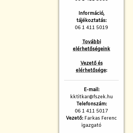
Információ,
tájékoztatás:
06 1 411 5019
További
elérhetőségeink
Vezető és
elérhetősége
:
E-mail:
kktitkar@fszek.hu
Telefonszám:
06 1 411 5017
Vezető:
Farkas Ferenc
igazgató