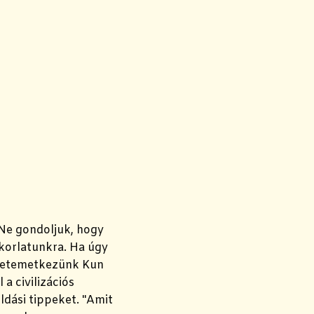
 Ne gondoljuk, hogy
akorlatunkra. Ha úgy
eletemetkezünk Kun
a civilizációs
ldási tippeket. "Amit