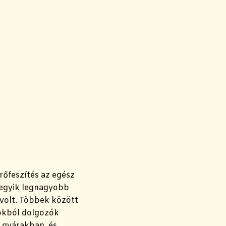
őfeszítés az egész
z egyik legnagyobb
 volt. Többek között
yokból dolgozók
a gyárakban, és