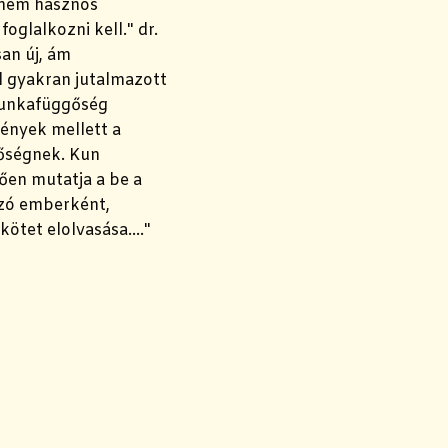
 nem hasznos
glalkozni kell." dr.
an új, ám
al gyakran jutalmazott
 munkafüggőség
mények mellett a
gőségnek. Kun
ően mutatja a be a
ozó emberként,
tet elolvasása...."