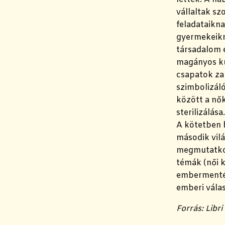
vállaltak sz
feladataikna
gyermekeikr
társadalom e
magányos kü
csapatok za
szimbolizáló
között a nők
sterilizálása.
A kötetben h
második vilá
megmutatkoz
témák (női k
embermentés
emberi válas
Forrás: Libri