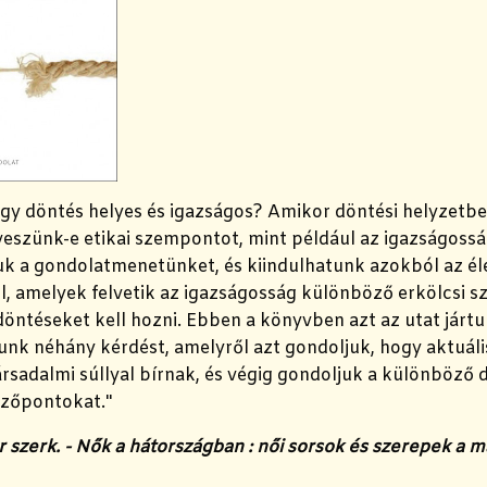
egy döntés helyes és igazságos? Amikor döntési helyzetbe
veszünk-e etikai szempontot, mint például az igazságoss
juk a gondolatmenetünket, és kiindulhatunk azokból az él
, amelyek felvetik az igazságosság különböző erkölcsi s
öntéseket kell hozni.
Ebben a könyvben azt az utat jártu
unk néhány kérdést, amelyről azt gondoljuk, hogy aktuál
ársadalmi súllyal bírnak, és végig gondoljuk a különböző
ézőpontokat."
r szerk. - Nők a hátországban : női sorsok és szerepek a 