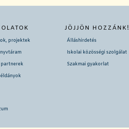
SOLATOK
JÖJJÖN HOZZÁNK
ok, projektek
Álláshirdetés
önyvtáram
Iskolai közösségi szolgálat
 partnerek
Szakmai gyakorlat
példányok
zum