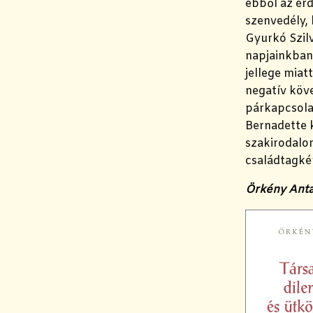
ebből az ér
szenvedély, 
Gyurkó Szil
napjainkban 
jellege miat
negatív köve
párkapcsolat
Bernadette 
szakirodalo
családtagkén
Örkény Anta