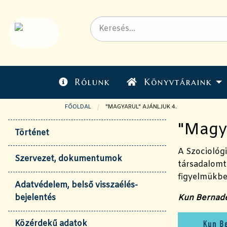
Rólunk
Könyvtáraink
FŐOLDAL
JELENLEGI OLDAL:
"MAGYARUL" AJÁNLJUK 4.
"Magya
Történet
A Szociológ
Szervezet, dokumentumok
társadalomt
figyelmükb
Adatvédelem, belső visszaélés-
bejelentés
Kun Bernade
Közérdekű adatok