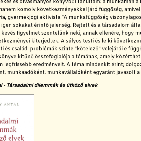
dekes és olvasmányos könyvből tanultam: a munkamánia
hanem komoly következményekkel járó függőség, amivel fo
via, gyermekjogi aktivista "A munkafüggőség viszonylagos
igen sokakat érintő jelenség. Rejtett és a társadalom ált
t kevés figyelmet szentelünk neki, annak ellenére, hogy
tkezményei kiterjedtek. A súlyos testi és lelki következ
i és családi problémák szinte "kötelező" velejárói e füg
könyve kitűnő összefoglalója a témának, amely közérthet
m legfrissebb eredményeit. A téma mindenkit érint; dolg
t, munkaadóként, munkavállalóként egyaránt javasolt a kö
l - Társadalmi dilemmák és ütköző elvek