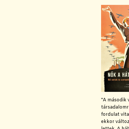
"A második 
társadalomra
fordulat vit
ekkor változ
lettek. A há