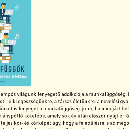
, tempós világunk fenyegető addikciója a munkafüggőség.
sti-lelki egészségünkre, a társas életünkre, a nevelési gy
nünket is fenyeget a munkafüggőség, jobb, ha mindjárt b
iánypótló kötetébe, amely sok év után először nyújt erről 
teljes kor- és kórképet úgy, hogy a felépülésre is ad mego