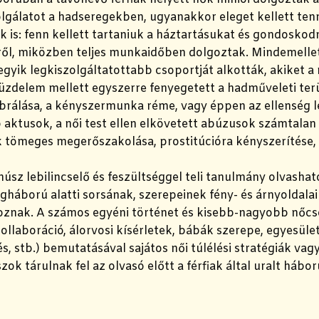
olgálatot a hadseregekben, ugyanakkor eleget kellett tenn
k is: fenn kellett tartaniuk a háztartásukat és gondoskodn
ől, miközben teljes munkaidőben dolgoztak. Mindemelle
gyik legkiszolgáltatottabb csoportját alkották, akiket a
zdelem mellett egyszerre fenyegetett a hadműveleti ter
brálása, a kényszermunka réme, vagy éppen az ellenség le
 aktusok, a női test ellen elkövetett abúzusok számtalan 
 tömeges megerőszakolása, prostitúcióra kényszerítése, n
úsz lebilincselő és feszültséggel teli tanulmány olvasha
gháború alatti sorsának, szerepeinek fény- és árnyoldala
nak. A számos egyéni történet és kisebb-nagyobb nőcs
ollaboráció, álorvosi kísérletek, bábák szerepe, egyesüle
, stb.) bemutatásával sajátos női túlélési stratégiák va
zok tárulnak fel az olvasó előtt a férfiak által uralt hábor