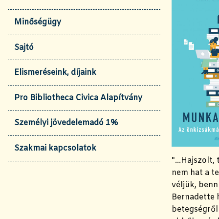
Minőségügy
Sajtó
Elismeréseink, díjaink
Pro Bibliotheca Civica Alapítvány
Személyi jövedelemadó 1%
Szakmai kapcsolatok
"...Hajszolt
nem hat a te
véljük, ben
Bernadette h
betegségről 