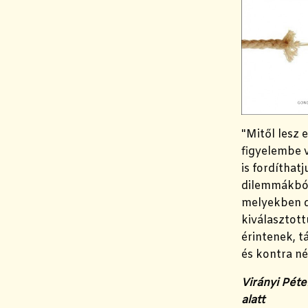
"
Mitől lesz 
figyelembe 
is fordíthat
dilemmákból
melyekben d
kiválasztott
érintenek, t
és kontra n
Virányi Péte
alatt