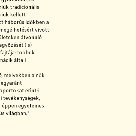
iük tradicionális
iuk kellett
tt háborús időkben a
 megélhetésért vívott
ületeken átvonuló
győzését (is)
fajtája: többek
ácik általi
tó, melyekben a nők
i egyaránt
oportokat érintő
ti tevékenységek,
gy éppen egyetemes
ús világban."