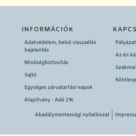
INFORMÁCIÓK
KAPC
Adatvédelem, belső visszaélés
Pályázat
bejelentés
Az én k
Minőségbiztosítás
Szakmai
Sajtó
Köteles
Egységes zárvatartási napok
Alapítvány - Adó 1%
Akadálymentességi nyilatkozat
Impress