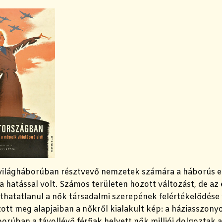
világháborúban résztvevő nemzetek számára a háborús er
 hatással volt. Számos területen hozott változást, de a
athatatlanul a nők társadalmi szerepének felértékelődése
ott meg alapjaiban a nőkről kialakult kép: a háziasszon
borúban a távollévő férfiak helyett nők milliói dolgoztak 