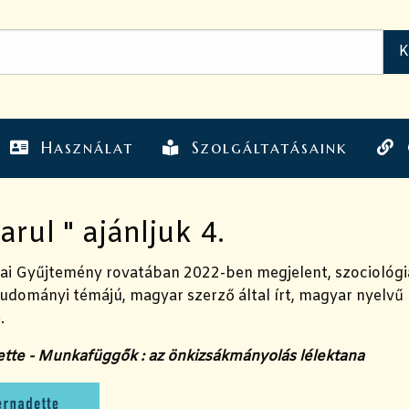
Használat
Szolgáltatásaink
rul " ajánljuk 4.
iai Gyűjtemény rovatában 2022-ben megjelent, szociológia
udományi témájú, magyar szerző által írt, magyar nyelvű
e.
tte - Munkafüggők : az önkizsákmányolás lélektana