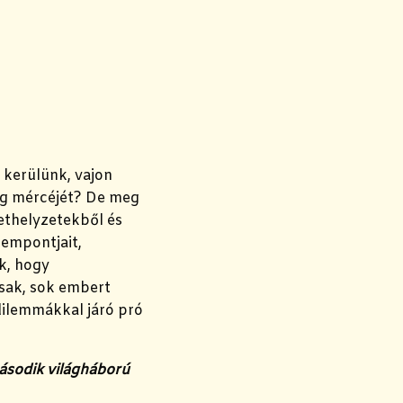
 kerülünk, vajon
ág mércéjét?
De meg
ethelyzetekből és
zempontjait,
k, hogy
isak, sok embert
 dilemmákkal járó pró
második világháború