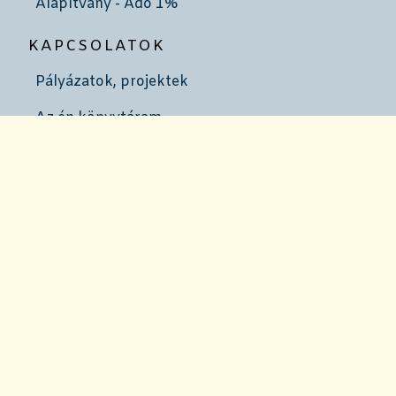
Alapítvány - Adó 1%
KAPCSOLATOK
Pályázatok, projektek
Az én könyvtáram
Szakmai partnerek
Kötelespéldányok
JÖJJÖN HOZZÁNK!
Álláshirdetés
Iskolai közösségi szolgálat
Szakmai gyakorlat