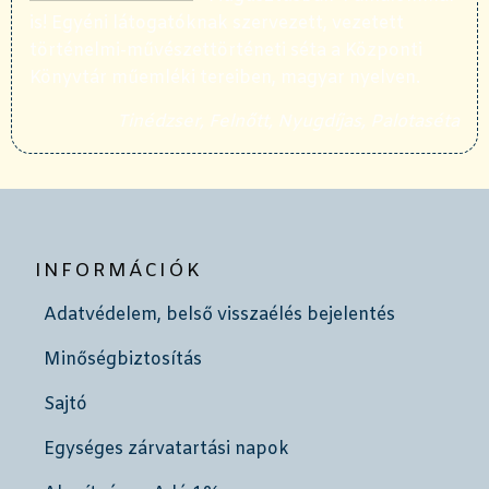
is! Egyéni látogatóknak szervezett, vezetett
történelmi-művészettörténeti séta a Központi
Könyvtár műemléki tereiben, magyar nyelven.
Tinédzser, Felnőtt, Nyugdíjas, Palotaséta
INFORMÁCIÓK
Adatvédelem, belső visszaélés bejelentés
Minőségbiztosítás
Sajtó
Egységes zárvatartási napok