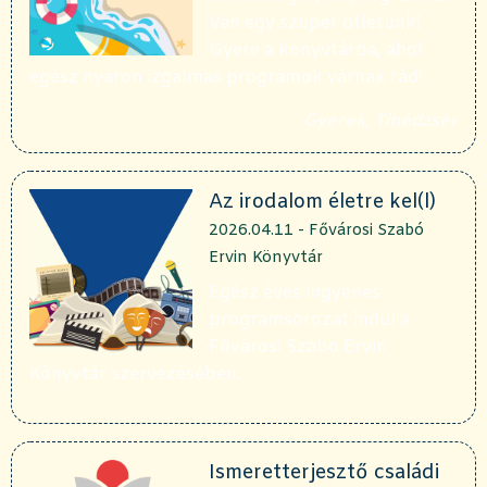
Van egy szuper ötletünk!
Gyere a könyvtárba, ahol
egész nyáron izgalmas programok várnak rád!
Gyerek, Tinédzser
Az irodalom életre kel(l)
2026.04.11 - Fővárosi Szabó
Ervin Könyvtár
Egész éves ingyenes
programsorozat indul a
Fővárosi Szabó Ervin
Könyvtár szervezésében.
Ismeretterjesztő családi