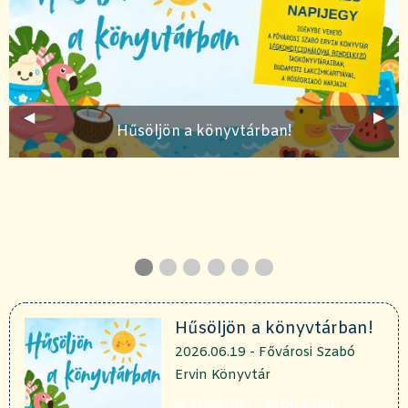
Előző
◀︎
Köve
▶︎
Hűsöljön a könyvtárban!
dia
dia
dia
dia
dia
dia
Hűsöljön a könyvtárban!
2026.06.19 - Fővárosi Szabó
Ervin Könyvtár
A Fővárosi Szabó Ervin