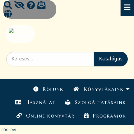
Rólunk
Könyvtáraink
Használat
Szolgáltatásaink
Online könyvtár
Programok
JELENLEGI OLDAL:
FŐOLDAL