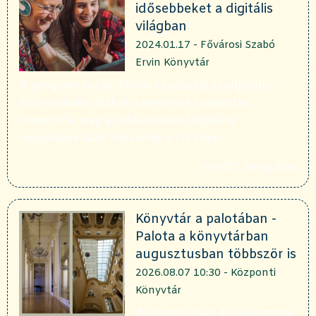
idősebbeket a digitális
világban
2024.01.17 - Fővárosi Szabó
Ervin Könyvtár
A program során iskolai közösségi szolgálatos
középiskolás diákok személyre szabottan
ismertetik meg az idősebbeket digitális
megoldásokkal. Részletek a cikkben.
Felnőtt, Nyugdíjas
Könyvtár a palotában -
Palota a könyvtárban
augusztusban többször is
2026.08.07 10:30 - Központi
Könyvtár
Augusztusban 4 alkalommal