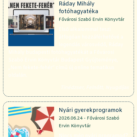
Ráday Mihály
fotóhagyatéka
Fővárosi Szabó Ervin Könyvtár
Első alkalommal teszi
átfogóan hozzáférhetővé a
legendás városvédő, Ráday
Mihály budapesti fotóhagyatékát a Fővárosi
Szabó Ervin Könyvtár Budapest Gyűjteménye,
„Nem fekete-fehér” című új online tematikus
oldalán.
Tinédzser, Felnőtt, Nyugdíjas
Nyári gyerekprogramok
2026.06.24 - Fővárosi Szabó
Ervin Könyvtár
Nincs még nyári programod?