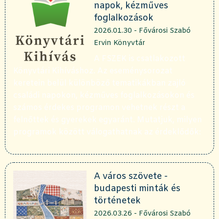
napok, kézműves
foglalkozások
2026.01.30 - Fővárosi Szabó
Ervin Könyvtár
A FSZEK is csatlakozott
Könyvtári Kihíváshoz. Az eseménysorozat
keretein belül különböző tematikákban zajló
családi napokon, kézműves foglalkozásokon és
számos érdekes programon vehetnek részt a
felnőttek és gyerekek egyaránt. Mutatjuk, milyen
programok között válogathatnak az érdeklődők:
A város szövete -
budapesti minták és
történetek
2026.03.26 - Fővárosi Szabó