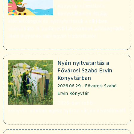
Könyvtár klimatizált
könyvtárainak listája,
elérhetőségük és nyitvatartásuk a cikkben
olvasóható. A budapesti lakosoknak a hőségriadó
alatt ingyenes napijegyet biztosítunk!
Nyári nyitvatartás a
Fővárosi Szabó Ervin
Könyvtárban
2026.06.29 - Fővárosi Szabó
Ervin Könyvtár
2026-ban több
könyvtárunkban egész nyáron várjuk olvasóinkat!