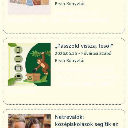
Ervin Könyvtár
Küldj egy fotót egy
textilmintáról, ami része a mindennapjaidnak!
„Passzold vissza, tesó!”
2026.05.15 - Fővárosi Szabó
Ervin Könyvtár
Használtmobil-gyűjtőpont
lett a FSZEK: Csatlakoztunk
a „Passzold vissza, tesó!”
kampányhoz
Netrevalók:
középiskolások segítik az