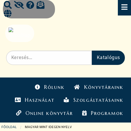
Rólunk
Könyvtáraink
Használat
Szolgáltatásaink
Online könyvtár
Programok
FŐOLDAL
JELENLEGI OLDAL:
MAGYAR MINT IDEGEN NYELV