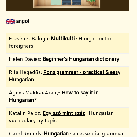
angol
Erzsébet Balogh:
Multikulti
: Hungarian for
foreigners
Helen Davies:
Beginner's Hungarian dictionary
Rita Hegedűs:
Pons grammar - practical & easy
Hungarian
Ágnes Makkai-Arany:
How to say it in
Hungarian?
Katalin Pelcz:
Egy szó mint száz
: Hungarian
vocabulary by topic
Carol Rounds:
Hungarian
: an essential grammar