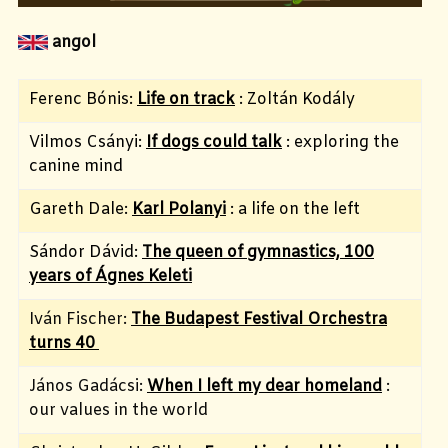
angol
Ferenc Bónis:
Life on track
: Zoltán Kodály
Vilmos Csányi:
If dogs could talk
: exploring the
canine mind
Gareth Dale:
Karl Polanyi
: a life on the left
Sándor Dávid:
The queen of gymnastics, 100
years of Ágnes Keleti
Iván Fischer:
The Budapest Festival Orchestra
turns 40
János Gadácsi:
When I left my dear homeland
:
our values in the world