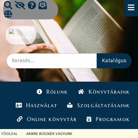
Rólunk
Könyvtáraink
Használat
Szolgáltatásaink
Online könyvtár
Programok
FŐOLDAL
JELENLEGI OLDAL:
AKIKRE BÜSZKÉK VAGYUNK