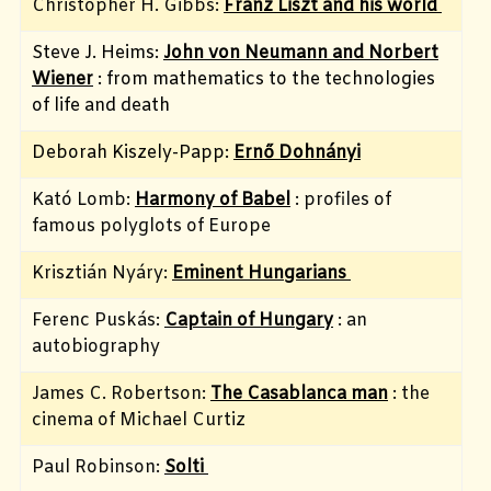
Christopher H. Gibbs:
Franz Liszt and his world
Steve J. Heims:
John von Neumann and Norbert
Wiener
: from mathematics to the technologies
of life and death
Deborah Kiszely-Papp:
Ernő Dohnányi
Kató Lomb:
Harmony of Babel
: profiles of
famous polyglots of Europe
Krisztián Nyáry:
Eminent Hungarians
Ferenc Puskás:
Captain of Hungary
: an
autobiography
James C. Robertson:
The Casablanca man
: the
cinema of Michael Curtiz
Paul Robinson:
Solti