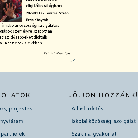
digitális világban
2024.01.17 - Fővárosi Szabó
Ervin Könyvtár
án iskolai közösségi szolgálatos
 diákok személyre szabottan
g az idősebbeket digitális
l. Részletek a cikkben.
Felnőtt, Nyugdíjas
SOLATOK
JÖJJÖN HOZZÁNK
ok, projektek
Álláshirdetés
önyvtáram
Iskolai közösségi szolgálat
 partnerek
Szakmai gyakorlat