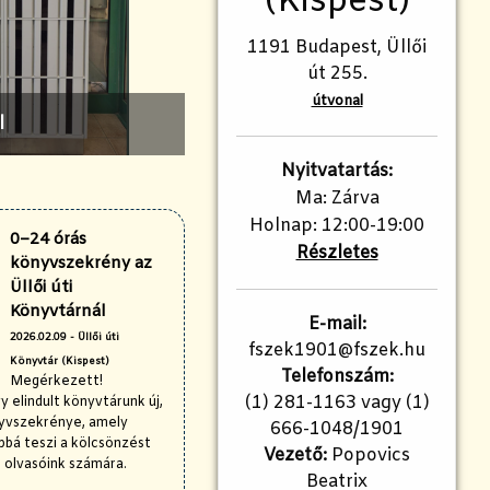
(Kispest)
1191 Budapest, Üllői
út 255.
útvonal
l
Nyitvatartás:
Ma: Zárva
Holnap: 12:00-19:00
0–24 órás
Részletes
könyvszekrény az
Üllői úti
Könyvtárnál
E-mail:
2026.02.09 - Üllői úti
fszek1901@fszek.hu​
Könyvtár (Kispest)
Telefonszám:
Megérkezett!
(1) 281-1163 vagy (1)
 elindult könyvtárunk új,
yvszekrénye, amely
666-1048/1901
bá teszi a kölcsönzést
Vezető:
Popovics
 olvasóink számára.
Beatrix