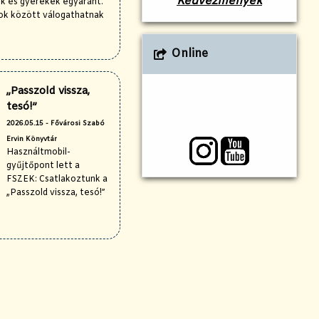
Kedvezmények
ek és gyerekek egyaránt.
ok között válogathatnak
Online
„Passzold vissza,
tesó!”
2026.05.15 - Fővárosi Szabó
Ervin Könyvtár
Használtmobil-
gyűjtőpont lett a
FSZEK: Csatlakoztunk a
„Passzold vissza, tesó!”