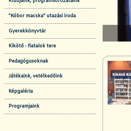
Klubjaink, programsorozataink
"Kóbor macska" utazási iroda
Gyerekkönyvtár
Kikötő - fiatalok tere
Pedagógusoknak
Játékaink, vetélkedőink
Képgaléria
Programjaink