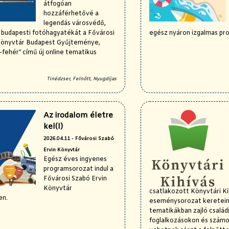
átfogóan
hozzáférhetővé a
legendás városvédő,
 budapesti fotóhagyatékát a Fővárosi
egész nyáron izgalmas pr
Könyvtár Budapest Gyűjteménye,
fehér” című új online tematikus
Tinédzser, Felnőtt, Nyugdíjas
Az irodalom életre
kel(l)
2026.04.11 - Fővárosi Szabó
Ervin Könyvtár
Egész éves ingyenes
programsorozat indul a
Fővárosi Szabó Ervin
Könyvtár
csatlakozott Könyvtári Ki
en.
eseménysorozat keretein 
tematikákban zajló csalá
foglalkozásokon és szám