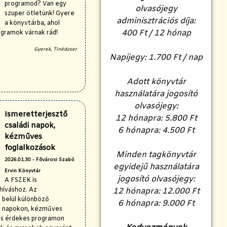
programod? Van egy
olvasójegy
szuper ötletünk! Gyere
adminisztrációs díja:
a könyvtárba, ahol
400 Ft / 12 hónap
ogramok várnak rád!
Gyerek, Tinédzser
Napijegy: 1.700 Ft / nap
Adott könyvtár
használatára jogosító
olvasójegy:
Ismeretterjesztő
12 hónapra: 5.800 Ft
családi napok,
6 hónapra: 4.500 Ft
kézműves
foglalkozások
Minden tagkönyvtár
2026.01.30 - Fővárosi Szabó
egyidejű használatára
Ervin Könyvtár
jogosító olvasójegy:
A FSZEK is
híváshoz. Az
12 hónapra: 12.000 Ft
belül különböző
6 hónapra: 9.000 Ft
di napokon, kézműves
os érdekes programon