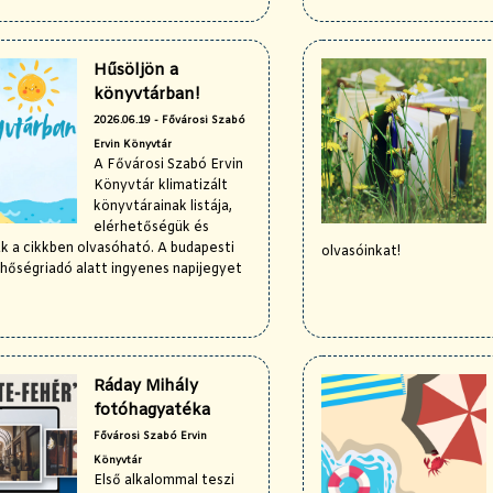
Hűsöljön a
könyvtárban!
2026.06.19 - Fővárosi Szabó
Ervin Könyvtár
A Fővárosi Szabó Ervin
Könyvtár klimatizált
könyvtárainak listája,
elérhetőségük és
k a cikkben olvasóható. A budapesti
olvasóinkat!
hőségriadó alatt ingyenes napijegyet
Ráday Mihály
fotóhagyatéka
Fővárosi Szabó Ervin
Könyvtár
Első alkalommal teszi