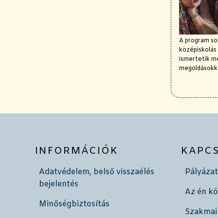
A program sor
középiskolás
ismertetik me
megoldásokka
INFORMÁCIÓK
KAPC
Adatvédelem, belső visszaélés
Pályázat
bejelentés
Az én k
Minőségbiztosítás
Szakmai