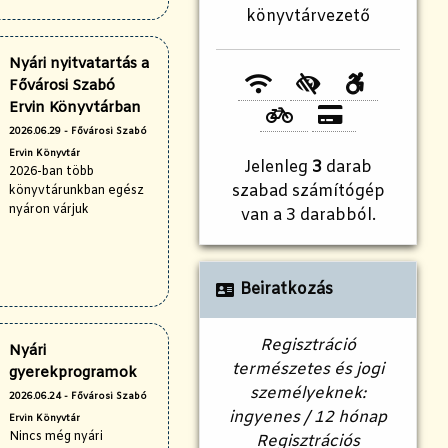
könyvtárvezető
Nyári nyitvatartás a
Fővárosi Szabó
Ervin Könyvtárban
2026.06.29 - Fővárosi Szabó
Ervin Könyvtár
Jelenleg
3
darab
2026-ban több
szabad számítógép
könyvtárunkban egész
nyáron várjuk
van a 3 darabból.
Beiratkozás
Regisztráció
Nyári
természetes és jogi
gyerekprogramok
személyeknek:
2026.06.24 - Fővárosi Szabó
ingyenes / 12 hónap
Ervin Könyvtár
Nincs még nyári
Regisztrációs