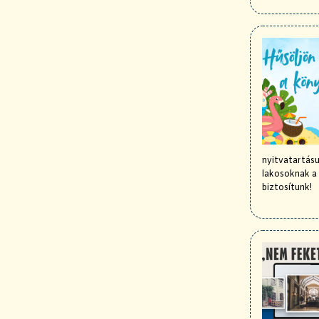
nyitvatartásu
lakosoknak a 
biztosítunk!