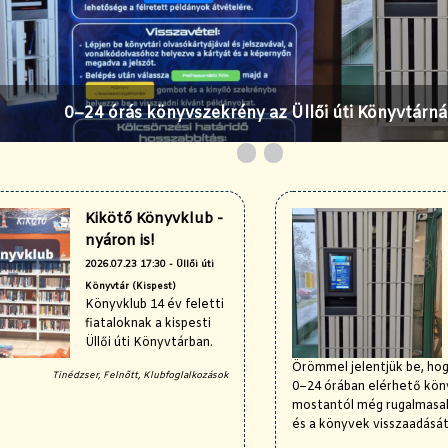
0–24 órás könyvszekrény az Üllői úti Könyvtárná
Kikötő Könyvklub - nyáron is!
Kikötő Könyvklub -
nyáron is!
2026.07.23 17:30 - Üllői úti
Könyvtár (Kispest)
Könyvklub 14 év feletti
fiataloknak a kispesti
Üllői úti Könyvtárban.
Örömmel jelentjük be, hogy
Tinédzser, Felnőtt, Klubfoglalkozások
0–24 órában elérhető kön
mostantól még rugalmasab
és a könyvek visszaadását