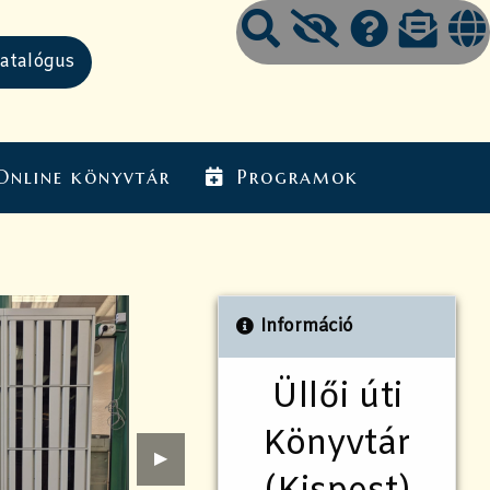
Online könyvtár
Programok
Információ
Üllői úti
Könyvtár
Következő
▶︎