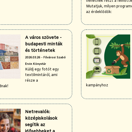
vehetnek részt a felnőtt
Mutatjuk, milyen program
az érdeklődők:
A város szövete -
budapesti minták
és történetek
2026.03.26 - Fővárosi Szabó
Ervin Könyvtár
Küldj egy fotót egy
textilmintáról, ami
része a
kampányhoz
dnak!
Netrevalók:
középiskolások
segítik az
idősebbeket a