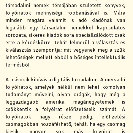
társadalmi nemek témájában született könyvek,
folyóiratok mennyiségi robbanásával is. Mára
minden magára valamit is adó kiadónak van
legalább egy társadalmi nemekkel kapcsolatos
sorozata, sikeres kiadók sora specializálódott csak
erre a kérdéskörre. Tehát felmerül a választás és
kiválasztás szempontja: mit vegyenek meg a szűk
lehetőségek mellett ebből a bőséges intellektuális
termésből.
A második kihívás a digitális forradalom. A mérvadó
folyóiratok, amelyek nélkül nem lehet komolyan
tudományt művelni, olyan drágák, hogy még a
leggazdagabb amerikai magánegyetemek is
csökkentik a folyóirat előfizetéseik számát. A
folyóiratok nagy része pedig, előfizetési
csomagokban hozzáférhető, tehát, ha egy csomag
kiesik, nagyon sok más folyóirat is