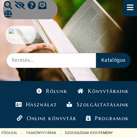
Rólunk
Könyvtáraink
Használat
Szolgáltatásaink
Online könyvtár
Programok
FŐOLDAL
TAGKÖNYVTÁRAK
JELENLEGI OLDAL:
SZOCIOLÓGIAI GYŰJTEMÉNY