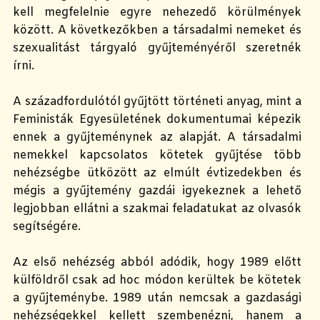
kell megfelelnie egyre nehezedő körülmények
között. A következőkben a társadalmi nemeket és
szexualitást tárgyaló gyűjteményéről szeretnék
írni.
A századfordulótól gyűjtött történeti anyag, mint a
Feministák Egyesületének dokumentumai képezik
ennek a gyűjteménynek az alapját. A társadalmi
nemekkel kapcsolatos kötetek gyűjtése több
nehézségbe ütközött az elmúlt évtizedekben és
mégis a gyűjtemény gazdái igyekeznek a lehető
legjobban ellátni a szakmai feladatukat az olvasók
segítségére.
Az első nehézség abból adódik, hogy 1989 előtt
külföldről csak ad hoc módon kerültek be kötetek
a gyűjteménybe. 1989 után nemcsak a gazdasági
nehézségekkel kellett szembenézni, hanem a