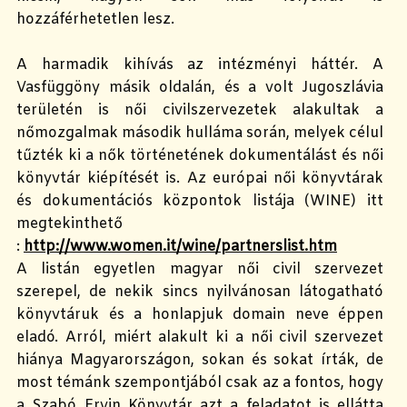
hozzáférhetetlen lesz.
A harmadik kihívás az intézményi háttér. A
Vasfüggöny másik oldalán, és a volt Jugoszlávia
területén is női civilszervezetek alakultak a
nőmozgalmak második hulláma során, melyek célul
tűzték ki a nők történetének dokumentálást és női
könyvtár kiépítését is. Az európai női könyvtárak
és dokumentációs központok listája (WINE) itt
megtekinthető
:
http://www.women.it/wine/partnerslist.htm
A listán egyetlen magyar női civil szervezet
szerepel, de nekik sincs nyilvánosan látogatható
könyvtáruk és a honlapjuk domain neve éppen
eladó. Arról, miért alakult ki a női civil szervezet
hiánya Magyarországon, sokan és sokat írták, de
most témánk szempontjából csak az a fontos, hogy
a Szabó Ervin Könyvtár azt a feladatot is ellátta