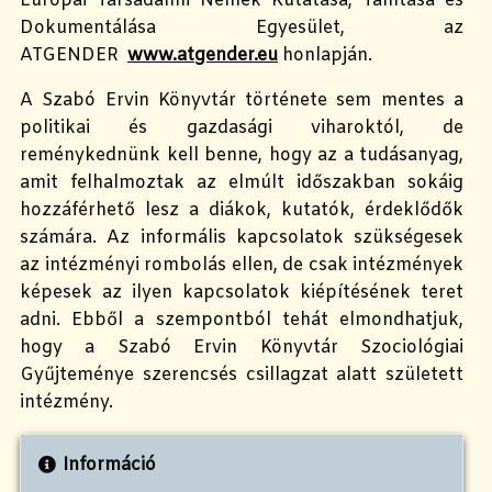
Európai Társadalmi Nemek Kutatása, Tanítása és
Dokumentálása Egyesület, az
ATGENDER
www.atgender.eu
honlapján.
A Szabó Ervin Könyvtár története sem mentes a
politikai és gazdasági viharoktól, de
reménykednünk kell benne, hogy az a tudásanyag,
amit felhalmoztak az elmúlt időszakban sokáig
hozzáférhető lesz a diákok, kutatók, érdeklődők
számára. Az informális kapcsolatok szükségesek
az intézményi rombolás ellen, de csak intézmények
képesek az ilyen kapcsolatok kiépítésének teret
adni. Ebből a szempontból tehát elmondhatjuk,
hogy a Szabó Ervin Könyvtár Szociológiai
Gyűjteménye szerencsés csillagzat alatt született
intézmény.
Információ