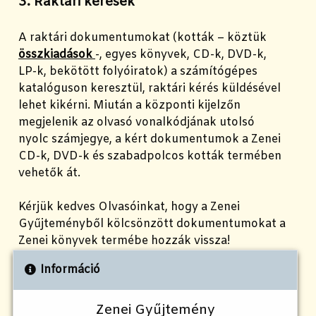
3. Raktári kérések
A raktári dokumentumokat (kották – köztük
összkiadások
-, egyes könyvek, CD-k, DVD-k,
LP-k, bekötött folyóiratok) a számítógépes
katalóguson keresztül, raktári kérés küldésével
lehet kikérni. Miután a központi kijelzőn
megjelenik az olvasó vonalkódjának utolsó
nyolc számjegye, a kért dokumentumok a Zenei
CD-k, DVD-k és szabadpolcos kották termében
vehetők át.
Kérjük kedves Olvasóinkat, hogy a Zenei
Gyűjteményből kölcsönzött dokumentumokat a
Zenei könyvek termébe hozzák vissza!
Információ
Zenei Gyűjtemény