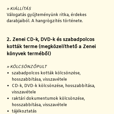
» KIÁLLÍTÁS
Válogatás gyűjteményünk ritka, érdekes
darabjaiból. A hangrögzítés története.
2. Zenei CD-k, DVD-k és szabadpolcos
kották terme (megközelíthető a Zenei
könyvek terméből)
» KÖLCSÖNZŐPULT
szabadpolcos kották kölcsönzése,
hosszabbítása, visszavétele
CD-k, DVD-k kölcsönzése, hosszabbítása,
visszavétele
raktári dokumentumok kölcsönzése,
hosszabbítása, visszavétele
tájékoztatás