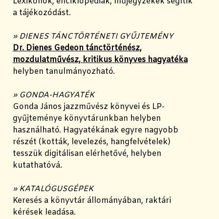
Lexikonok, enciklopédiák, műjegyzékek segítik
a tájékozódást.
» DIENES TÁNCTÖRTÉNETI GYŰJTEMÉNY
Dr. Dienes Gedeon tánctörténész,
mozdulatművész, kritikus könyves hagyatéka
helyben tanulmányozható.
» GONDA-HAGYATÉK
Gonda János jazzművész k
önyvei és LP-
gyűjteménye könyvtárunkban helyben
használható. Hagyatékának egyre nagyobb
részét (kották, levelezés, hangfelvételek)
tesszük digitálisan elérhetővé, helyben
kutathatóvá.
» KATALÓGUSGÉPEK
Keresés a könyvtár állományában, raktári
kérések leadása.