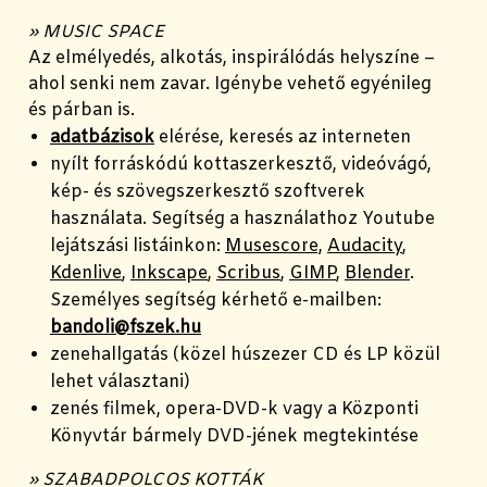
» MUSIC SPACE
Az elmélyedés, alkotás, inspirálódás helyszíne –
ahol senki nem zavar. Igénybe vehető egyénileg
és párban is.
adatbázisok
elérése, keresés az interneten
nyílt forráskódú kottaszerkesztő, videóvágó,
kép- és szövegszerkesztő szoftverek
használata. Segítség a használathoz Youtube
lejátszási listáinkon:
Musescore,
Audacity
,
Kdenlive
,
Inkscape
,
Scribus
,
GIMP
,
Blender
.
Személyes segítség kérhető e-mailben:
bandoli@fszek.hu
zenehallgatás (közel húszezer CD és LP közül
lehet választani)
zenés filmek, opera-DVD-k vagy a Központi
Könyvtár bármely DVD-jének megtekintése
» SZABADPOLCOS KOTTÁK