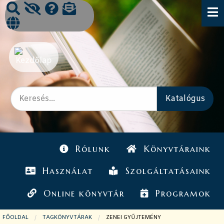
Rólunk
Könyvtáraink
Használat
Szolgáltatásaink
Online könyvtár
Programok
FŐOLDAL
TAGKÖNYVTÁRAK
JELENLEGI OLDAL:
ZENEI GYŰJTEMÉNY