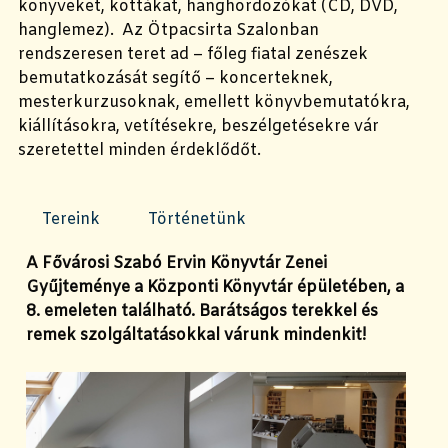
könyveket, kottákat, hanghordozókat (CD, DVD,
hanglemez). Az Ötpacsirta Szalonban
rendszeresen teret ad – főleg fiatal zenészek
bemutatkozását segítő – koncerteknek,
mesterkurzusoknak, emellett könyvbemutatókra,
kiállításokra, vetítésekre, beszélgetésekre vár
szeretettel minden érdeklődőt.
Tereink
Történetünk
A Fővárosi Szabó Ervin Könyvtár Zenei
Gyűjteménye a Központi Könyvtár épületében, a
8. emeleten található. Barátságos terekkel és
remek szolgáltatásokkal várunk mindenkit!