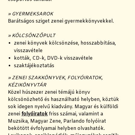
» GYERMEKSAROK
Barátságos sziget zenei gyermekkönyvekkel.
» KÖLCSÖNZŐPULT
zenei könyvek kölcsönzése, hosszabbítása,
visszavétele
kották, CD-k, DVD-k visszavétele
szaktájékoztatás
» ZENEI SZAKKÖNYVEK, FOLYÓIRATOK,
KÉZIKÖNYVTÁR
Közel húszezer zenei témájú könyv
kölcsönözhető és használható helyben, köztük
sok idegen nyelvű kiadvány. Magyar és külföldi
zenei
folyóiratok
friss számai, valamint a
Muzsika, Magyar Zene, Parlando folyóirat
bekötött évfolyamai helyben olvashatók.