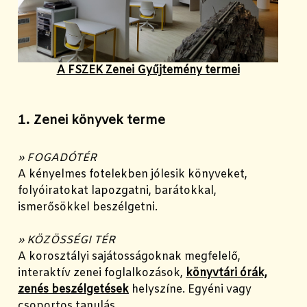
A FSZEK Zenei Gyűjtemény termei
1. Zenei könyvek terme
» FOGADÓTÉR
A kényelmes fotelekben jólesik könyveket,
folyóiratokat lapozgatni, barátokkal,
ismerősökkel beszélgetni.
» KÖZÖSSÉGI TÉR
A korosztályi sajátosságoknak megfelelő,
interaktív zenei foglalkozások,
könyvtári órák,
zenés beszélgetések
helyszíne. Egyéni vagy
csoportos tanulás.