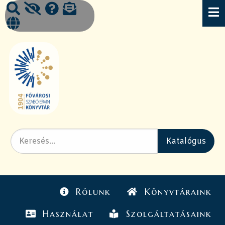
Rólunk
Könyvtáraink
Használat
Szolgáltatásaink