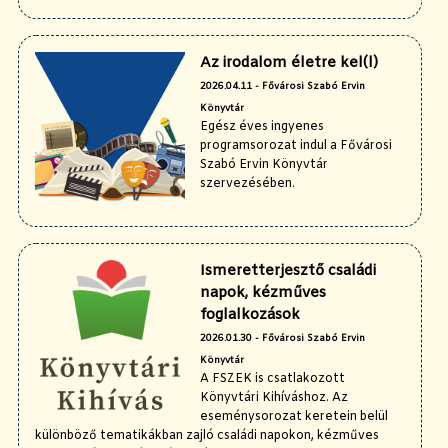
Az irodalom életre kel(l)
2026.04.11 - Fővárosi Szabó Ervin
Könyvtár
Egész éves ingyenes
programsorozat indul a Fővárosi
Szabó Ervin Könyvtár
szervezésében.
Ismeretterjesztő családi
napok, kézműves
foglalkozások
2026.01.30 - Fővárosi Szabó Ervin
Könyvtár
A FSZEK is csatlakozott
Könyvtári Kihíváshoz. Az
eseménysorozat keretein belül
különböző tematikákban zajló családi napokon, kézműves