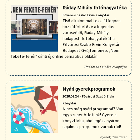
Ráday Mihály fotóhagyatéka
Fővárosi Szabó Ervin Könyvtár
Első alkalommal teszi átfogóan
hozzáférhetővé a legendás
városvédő, Ráday Mihály
budapesti fotóhagyatékát a
Fővárosi Szabó Ervin Könyvtár
Budapest Gyűjteménye, „Nem
fekete-fehér” című új online tematikus oldalán.
Tinédzser, Felnőtt, Nyugdíjas
Nyári gyerekprogramok
2026.06.24 - Fővárosi Szabó Ervin
Könyvtár
Nincs még nyári programod? Van
egy szuper ötletünk! Gyere a
könyvtárba, ahol egész nyáron
izgalmas programok várnak rád!
Gyerek, Tinédzser