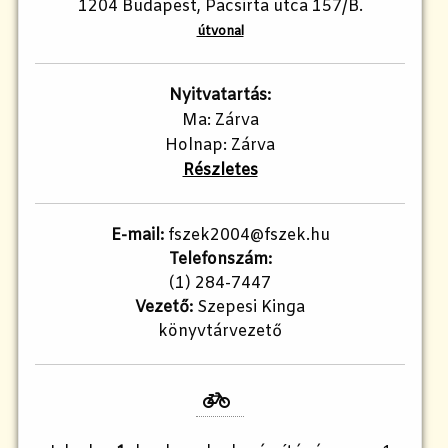
1204 Budapest, Pacsirta utca 157/B.
útvonal
Nyitvatartás:
Ma: Zárva
Holnap: Zárva
Részletes
E-mail:
fszek2004@fszek.hu​
Telefonszám:
(1) 284-7447
Vezető:
Szepesi Kinga
könyvtárvezető