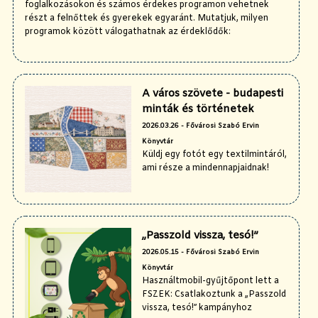
foglalkozásokon és számos érdekes programon vehetnek
részt a felnőttek és gyerekek egyaránt. Mutatjuk, milyen
programok között válogathatnak az érdeklődők:
A város szövete - budapesti
minták és történetek
2026.03.26 - Fővárosi Szabó Ervin
Könyvtár
Küldj egy fotót egy textilmintáról,
ami része a mindennapjaidnak!
„Passzold vissza, tesó!”
2026.05.15 - Fővárosi Szabó Ervin
Könyvtár
Használtmobil-gyűjtőpont lett a
FSZEK: Csatlakoztunk a „Passzold
vissza, tesó!” kampányhoz