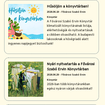
Hűsöljön a könyvtárban!
2026.06.19 - Fővárosi Szabó Ervin
Könyvtár
A Fővárosi Szabó Ervin Könyvtár
klimatizált könyvtárainak listája,
elérhetőségük és nyitvatartásuk
a cikkben olvasóható. A budapesti
lakosoknak a hőségriadó alatt
ingyenes napijegyet biztosítunk!
Nyári nyitvatartás a Fővárosi
Szabó Ervin Könyvtárban
2026.06.29 - Fővárosi Szabó Ervin
Könyvtár
2026-ban több könyvtárunkban
egész nyáron várjuk olvasóinkat!