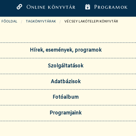
Online könyvtár
Programok
FŐOLDAL
TAGKÖNYVTÁRAK
JELENLEGI OLDAL:
VÉCSEY LAKÓTELEPI KÖNYVTÁR
Hírek, események, programok
Szolgáltatások
Adatbázisok
Fotóalbum
Programjaink