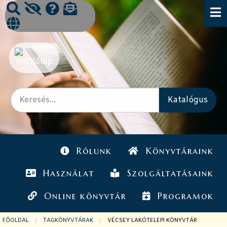
Rólunk
Könyvtáraink
Használat
Szolgáltatásaink
Online könyvtár
Programok
FŐOLDAL
TAGKÖNYVTÁRAK
JELENLEGI OLDAL:
VÉCSEY LAKÓTELEPI KÖNYVTÁR