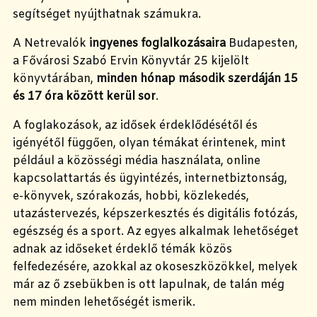
segítséget nyújthatnak számukra.
A Netrevalók
ingyenes
foglalkozásaira
Budapesten,
a Fővárosi Szabó Ervin Könyvtár 25 kijelölt
könyvtárában,
minden hónap második szerdáján 15
és 17 óra között kerül sor
.
A foglakozások, az idősek érdeklődésétől és
igényétől függően, olyan témákat érintenek, mint
például a közösségi média használata, online
kapcsolattartás és ügyintézés, internetbiztonság,
e-könyvek, szórakozás, hobbi, közlekedés,
utazástervezés, képszerkesztés és digitális fotózás,
egészség és a sport. Az egyes alkalmak lehetőséget
adnak az időseket érdeklő témák közös
felfedezésére, azokkal az okoseszközökkel, melyek
már az ő zsebükben is ott lapulnak, de talán még
nem minden lehetőségét ismerik.