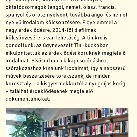
oktatócsomagok (angol, német, olasz, francia,
spanyol és orosz nyelven), továbbá angol és német
nyelvű irodalom kölcsönzésére. Figyelemmel a
nagy érdeklődésre, 2014-től diafilmek
kölcsönzésére is van lehetőség. A tinikre is
gondoltunk: az úgynevezett Tini-kuckóban
elkülönítettük az érdeklődési körüknek megfelelő
irodalmat. Elsősorban a kikapcsolódáshoz,
szórakozáshoz kínálunk irodalmat, így a népszerű
művek beszerzésére törekszünk, de minden
korosztály – a kisgyermekkortól a nyugdíjas korig
– találhat érdeklődésének megfelelő
dokumentumokat.