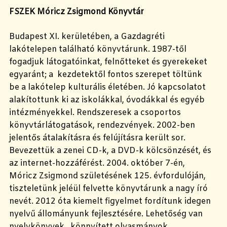
FSZEK Móricz Zsigmond Könyvtár
Budapest XI. kerületében, a Gazdagréti
lakótelepen található könyvtárunk. 1987-től
fogadjuk látogatóinkat, felnőtteket és gyerekeket
egyaránt; a kezdetektől fontos szerepet töltünk
be a lakótelep kulturális életében. Jó kapcsolatot
alakítottunk ki az iskolákkal, óvodákkal és egyéb
intézményekkel. Rendszeresek a csoportos
könyvtárlátogatások, rendezvények. 2002-ben
jelentős átalakításra és felújításra került sor.
Bevezettük a zenei CD-k, a DVD-k kölcsönzését, és
az internet-hozzáférést. 2004. október 7-én,
Móricz Zsigmond születésének 125. évfordulóján,
tiszteletünk jeléül felvette könyvtárunk a nagy író
nevét. 2012 óta kiemelt figyelmet fordítunk idegen
nyelvű állományunk fejlesztésére. Lehetőség van
nyelvkönyvek, könnyített olvasmányok,