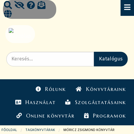
Rólunk
Könyvtáraink
Használat
Szolgáltatásaink
Online könyvtár
Programok
FŐOLDAL
TAGKÖNYVTÁRAK
JELENLEGI OLDAL:
MÓRICZ ZSIGMOND KÖNYVTÁR