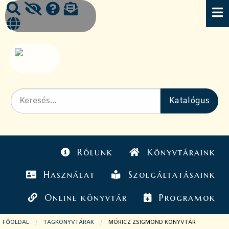
Rólunk
Könyvtáraink
Használat
Szolgáltatásaink
Online könyvtár
Programok
FŐOLDAL
TAGKÖNYVTÁRAK
JELENLEGI OLDAL:
MÓRICZ ZSIGMOND KÖNYVTÁR