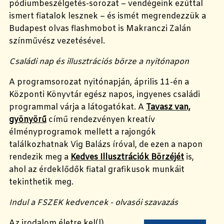
pódiumbeszélgetés-sorozat – vendégeink ezúttal
ismert fiatalok lesznek – és ismét megrendezzük a
Budapest olvas flashmobot is Makranczi Zalán
színművész vezetésével.
Családi nap és illusztrációs börze a nyitónapon
A programsorozat nyitónapján, április 11-én a
Központi Könyvtár egész napos, ingyenes családi
programmal várja a látogatókat. A
Tavasz van,
gyönyörű
című rendezvényen kreatív
élményprogramok mellett a rajongók
találkozhatnak Vig Balázs íróval, de ezen a napon
rendezik meg a
Kedves Illusztrációk Börzéjét
is,
ahol az érdeklődők fiatal grafikusok munkáit
tekinthetik meg.
Indul a FSZEK kedvencek - olvasói szavazás
Az irodalom életre kel(l)