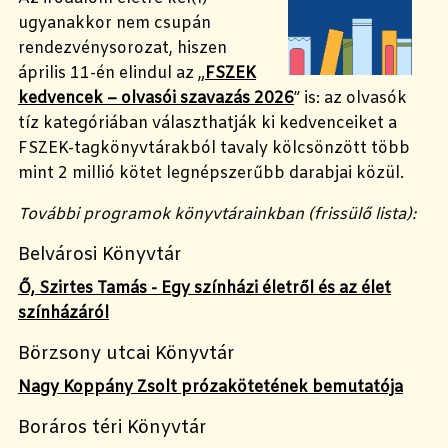
ugyanakkor nem csupán
rendezvénysorozat, hiszen
április 11-én elindul az „
FSZEK
kedvencek – olvasói szavazás 2026
” is: az olvasók
tíz kategóriában választhatják ki kedvenceiket a
FSZEK-tagkönyvtárakból tavaly kölcsönzött több
mint 2 millió kötet legnépszerűbb darabjai közül.
További programok könyvtárainkban (frissülő lista):
Belvárosi Könyvtár
Ő, Szirtes Tamás - Egy színházi életről és az élet
színházáról
Börzsony utcai Könyvtár
Nagy Koppány Zsolt prózakötetének bemutatója
Boráros téri Könyvtár