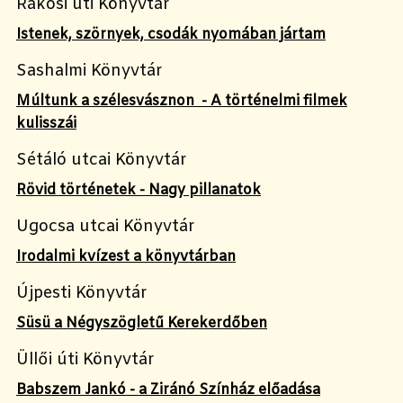
Rákosi úti Könyvtár
Istenek, szörnyek, csodák nyomában jártam
Sashalmi Könyvtár
Múltunk a szélesvásznon - A történelmi filmek
kulisszái
Sétáló utcai Könyvtár
Rövid történetek - Nagy pillanatok
Ugocsa utcai Könyvtár
Irodalmi kvízest a könyvtárban
Újpesti Könyvtár
Süsü a Négyszögletű Kerekerdőben
Üllői úti Könyvtár
Babszem Jankó - a Ziránó Színház előadása