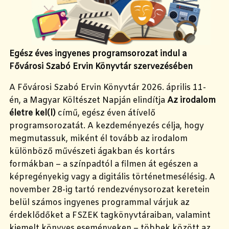
Egész éves ingyenes programsorozat indul a
Fővárosi Szabó Ervin Könyvtár szervezésében
A Fővárosi Szabó Ervin Könyvtár 2026. április 11-
én, a Magyar Költészet Napján elindítja
Az irodalom
életre kel(l)
című, egész éven átívelő
programsorozatát. A kezdeményezés célja, hogy
megmutassuk, miként él tovább az irodalom
különböző művészeti ágakban és kortárs
formákban – a színpadtól a filmen át egészen a
képregényekig vagy a digitális történetmesélésig. A
november 28-ig tartó rendezvénysorozat keretein
belül számos ingyenes programmal várjuk az
érdeklődőket a FSZEK tagkönyvtáraiban, valamint
kiemelt könyves eseményeken – többek között az