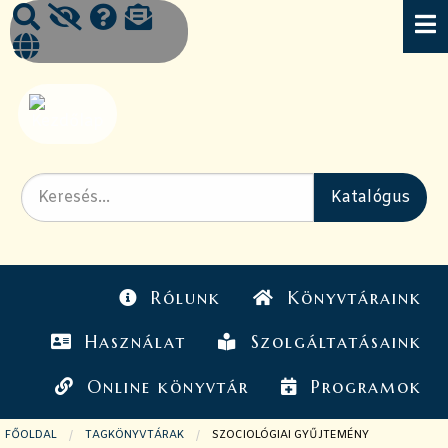
Rólunk
Könyvtáraink
Használat
Szolgáltatásaink
Online könyvtár
Programok
FŐOLDAL
TAGKÖNYVTÁRAK
JELENLEGI OLDAL:
SZOCIOLÓGIAI GYŰJTEMÉNY