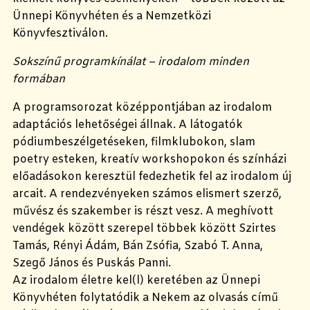
Ünnepi Könyvhéten és a Nemzetközi
Könyvfesztiválon.
Sokszínű programkínálat – irodalom minden
formában
A programsorozat középpontjában az irodalom
adaptációs lehetőségei állnak. A látogatók
pódiumbeszélgetéseken, filmklubokon, slam
poetry esteken, kreatív workshopokon és színházi
előadásokon keresztül fedezhetik fel az irodalom új
arcait. A rendezvényeken számos elismert szerző,
művész és szakember is részt vesz. A meghívott
vendégek között szerepel többek között Szirtes
Tamás, Rényi Ádám, Bán Zsófia, Szabó T. Anna,
Szegő János és Puskás Panni.
Az irodalom életre kel(l) keretében az Ünnepi
Könyvhéten folytatódik a Nekem az olvasás című