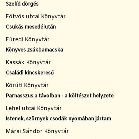
Szelíd dörgés
Eötvös utcai Könyvtár
Csukás mesedélután
Füredi Könyvtár
Könyves zsákbamacska
Kassák Könyvtár
Családi kincskereső
Körúti Könyvtár
Parnasszus a távolban - a költészet helyzete
Lehel utcai Könyvtár
Istenek, szörnyek csodák nyomában jártam
Márai Sándor Könyvtár