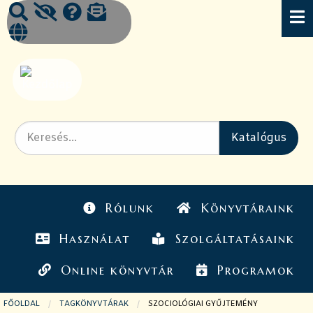
Rólunk
Könyvtáraink
Használat
Szolgáltatásaink
Online könyvtár
Programok
FŐOLDAL
TAGKÖNYVTÁRAK
JELENLEGI OLDAL:
SZOCIOLÓGIAI GYŰJTEMÉNY