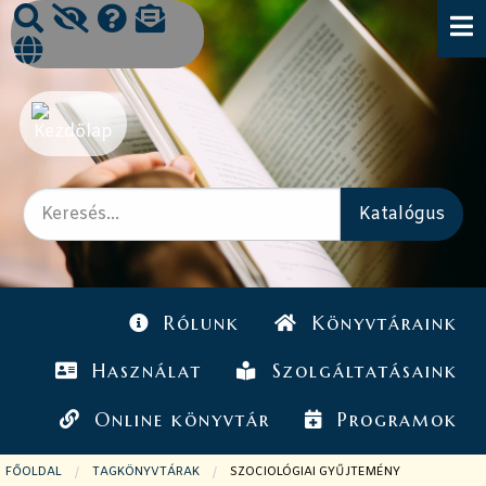
Rólunk
Könyvtáraink
Használat
Szolgáltatásaink
Online könyvtár
Programok
FŐOLDAL
TAGKÖNYVTÁRAK
JELENLEGI OLDAL:
SZOCIOLÓGIAI GYŰJTEMÉNY