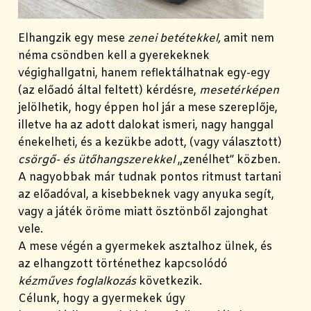
Elhangzik egy mese
zenei betétekkel,
amit nem
néma csöndben kell a gyerekeknek
végighallgatni, hanem reflektálhatnak egy-egy
(az előadó által feltett) kérdésre,
mesetérképen
jelölhetik, hogy éppen hol jár a mese szereplője,
illetve ha az adott dalokat ismeri, nagy hanggal
énekelheti, és a kezükbe adott, (vagy választott)
csörgő- és ütőhangszerekkel
„zenélhet” közben.
A nagyobbak már tudnak pontos ritmust tartani
az előadóval, a kisebbeknek vagy anyuka segít,
vagy a játék öröme miatt ösztönből zajonghat
vele.
A mese végén a gyermekek asztalhoz ülnek, és
az elhangzott történethez kapcsolódó
kézműves foglalkozás
következik.
Célunk, hogy a gyermekek úgy