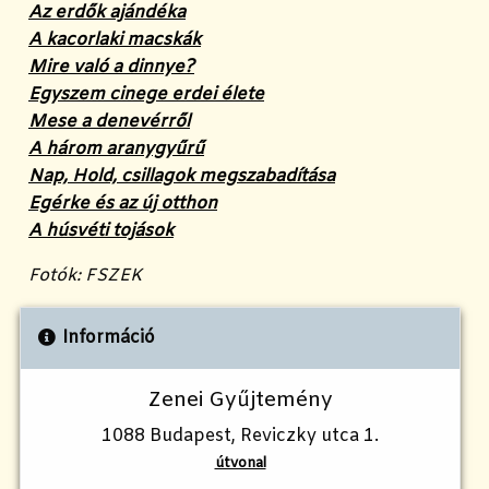
Az erdők ajándéka
A kacorlaki macskák
Mire való a dinnye?
Egyszem cinege erdei élete
Mese a denevérről
A három aranygyűrű
Nap, Hold, csillagok megszabadítása
Egérke és az új otthon
A húsvéti tojások
Fotók: FSZEK
Információ
Zenei Gyűjtemény
1088 Budapest, Reviczky utca 1.
útvonal