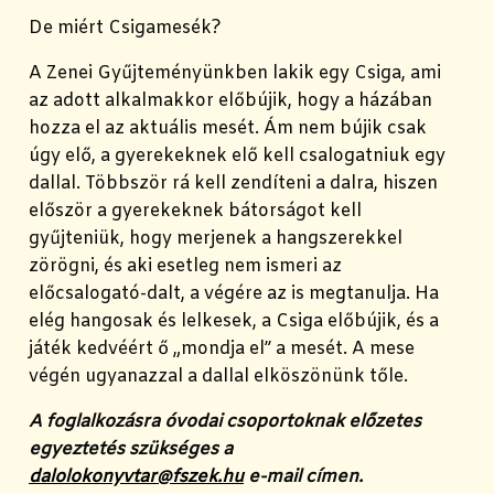
De miért Csigamesék?
A Zenei Gyűjteményünkben lakik egy Csiga, ami
az adott alkalmakkor előbújik, hogy a házában
hozza el az aktuális mesét. Ám nem bújik csak
úgy elő, a gyerekeknek elő kell csalogatniuk egy
dallal. Többször rá kell zendíteni a dalra, hiszen
először a gyerekeknek bátorságot kell
gyűjteniük, hogy merjenek a hangszerekkel
zörögni, és aki esetleg nem ismeri az
előcsalogató-dalt, a végére az is megtanulja. Ha
elég hangosak és lelkesek, a Csiga előbújik, és a
játék kedvéért ő „mondja el” a mesét. A mese
végén ugyanazzal a dallal elköszönünk tőle.
A foglalkozásra óvodai csoportoknak előzetes
egyeztetés szükséges a
dalolokonyvtar@fszek.hu
e-mail címen.