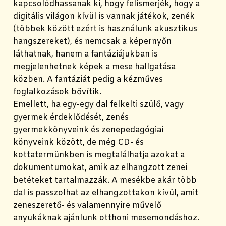
kapcsolódhassanak ki, hogy felismerjék, hogy a
digitális világon kívül is vannak játékok, zenék
(többek között ezért is használunk akusztikus
hangszereket), és nemcsak a képernyőn
láthatnak, hanem a fantáziájukban is
megjelenhetnek képek a mese hallgatása
közben. A fantáziát pedig a kézműves
foglalkozások bővítik.
Emellett, ha egy-egy dal felkelti szülő, vagy
gyermek érdeklődését, zenés
gyermekkönyveink és zenepedagógiai
könyveink között, de még CD- és
kottatermünkben is megtalálhatja azokat a
dokumentumokat, amik az elhangzott zenei
betéteket tartalmazzák. A mesékbe akár több
dal is passzolhat az elhangzottakon kívül, amit
zeneszerető- és valamennyire művelő
anyukáknak ajánlunk otthoni mesemondáshoz.