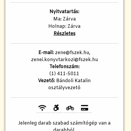
Nyitvatartás:
Ma: Zárva
Holnap: Zárva
Részletes
E-mail:
zene@fszek.hu,
zenei.konyvtarkozi@fszek.hu
Telefonszám:
(1) 411-5011
Vezető:
Bándoli Katalin
osztályvezető
Jelenleg
darab szabad számítógép van a
darabból.