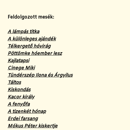
Feldolgozott mesék:
A lámpás titka
A különleges ajándék
Télkergető hóvirág
Pöttömke hóember lesz
Kajlatapsi
Cinege Miki
Tündérszép Ilona és Árgyilus
Táltos
Kiskondás
Kacor király
A fenyőfa
A tizenkét hónap
Erdei farsang
Mókus Péter kiskertje