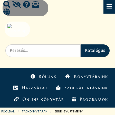
Rólunk
Könyvtáraink
Használat
Szolgáltatásaink
Online könyvtár
Programok
FŐOLDAL
TAGKÖNYVTÁRAK
JELENLEGI OLDAL:
ZENEI GYŰJTEMÉNY