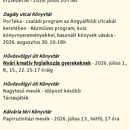
Erzsébettel - 2026. július 20-i hét
Dagály utcai Könyvtár
PorTéka - családi program az Angyalföldi Utcabál
keretében -
Kézműves program, kvíz
könyvnyereményekkel, használt könyvek vására -
2026. augusztus 30.
10-18h
Hűvösvölgyi úti Könyvtár
Nyári kreatív foglalkozás gyerekeknek
- 2026. július 1.,
8., 15., 22. 15-17 óráig
Hűvösvölgyi úti Könyvtár
Nagytesó mesék - időpont később
Társasjáték
Kálvária téri Könyvtár
Papírszínházi mesék - 2026. július 13., hétfő, 17 óra