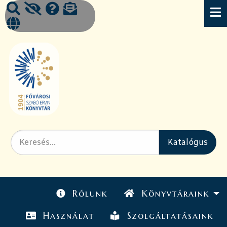
Rólunk
Könyvtáraink
Használat
Szolgáltatásaink