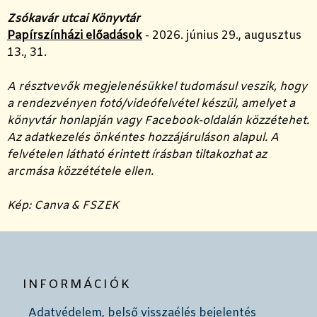
Zsókavár utcai Könyvtár
Papírszínházi előadások
- 2026. június 29., augusztus
13., 31.
A résztvevők megjelenésükkel tudomásul veszik, hogy
a rendezvényen fotó/videófelvétel készül, amelyet a
könyvtár honlapján vagy Facebook-oldalán közzétehet.
Az adatkezelés önkéntes hozzájáruláson alapul. A
felvételen látható érintett írásban tiltakozhat az
arcmása közzététele ellen.
Kép: Canva & FSZEK
INFORMÁCIÓK
Adatvédelem, belső visszaélés bejelentés