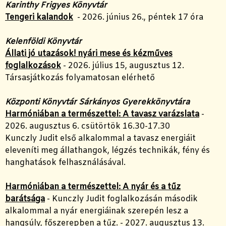
Karinthy Frigyes Könyvtár
Tengeri kalandok
- 2026. június 26., péntek 17 óra
Kelenföldi Könyvtár
Állati jó utazások! nyári mese és kézműves
foglalkozások
- 2026. július 15, augusztus 12.
Társasjátkozás folyamatosan elérhető
Központi Könyvtár Sárkányos Gyerekkönyvtára
Harmóniában a természettel: A tavasz varázslata
-
2026. augusztus 6. csütörtök 16.30-17.30
Kunczly Judit első alkalommal a tavasz energiáit
eleveníti meg állathangok, légzés technikák, fény és
hanghatások felhasználásával.
Harmóniában a természettel: A nyár és a tűz
barátsága
- Kunczly Judit foglalkozásán második
alkalommal a nyár energiáinak szerepén lesz a
hangsúly, főszerepben a tűz. - 2027. augusztus 13.