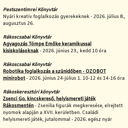
Pestszentimrei Könyvtár
Nyári kreatív foglalkozás gyerekeknek - 2026. július 8.,
augusztus 26.
Rákoscsabai Könyvtár
Agyagozás Tömpe Emőke keramikussal
kisiskolásoknak
- 2026. június 23., kedd 10 óra
Rákoscsabai Könyvtár
Robotika foglalkozás a szünidőben - OZOBOT
minirobot
- 2026. június 24-július 1. 10-12 és 14-16 óra
Rákoskeresztúri könyvtár
Zsenci Go, kincskereső, helyismereti játék
Rákosmentén
- Zsenilia figurák megkeresése, elrejtett
nyomok alapján a XVII. kerületben. Családi
helyismereti játék, jutalommal - 2026. egész nyár