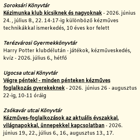
Soroksári Könyvtár
Kézimunka klub kicsiknek és nagyoknak
- 2026. június
24. , július 8., 22. 14-17-ig különböző kézműves
technikákkal ismerkedés, 10 éves kor felett
Terézvárosi Gyermekkönyvtár
Harry Potter klubdélután - játékok, kézműveskedés,
kvíz - 2026. július 6., hétfő
Ugocsa utcai Könyvtár
Végre péntek! - minden pénteken kézműves
foglalkozás gyerekeknek
- 2026. június 26 - augusztus
22-ig, 10-11 óráig
Zsókavár utcai Könyvtár
Kézműves-foglalkozások az aktuális évszakkal,
világnapokkal, ünnepekkel kapcsolatban
- 2026.
június 19., 22., július 6., 16., augusztus 13., 17.