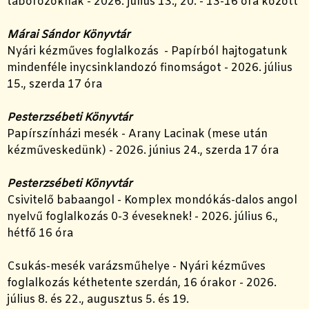
táborozóknak - 2026. július 13., 20. - 13-16 óra között
Márai Sándor Könyvtár
Nyári kézműves foglalkozás - Papírból hajtogatunk
mindenféle inycsinklandozó finomságot - 2026. július
15., szerda 17 óra
Pesterzsébeti Könyvtár
Papírszínházi mesék - Arany Lacinak (mese után
kézműveskedünk) - 2026. június 24., szerda 17 óra
Pesterzsébeti Könyvtár
Csivitelő babaangol - Komplex mondókás-dalos angol
nyelvű foglalkozás 0-3 éveseknek! - 2026. július 6.,
hétfő 16 óra
Csukás-mesék varázsműhelye - Nyári kézműves
foglalkozás kéthetente szerdán, 16 órakor - 2026.
július 8. és 22., augusztus 5. és 19.