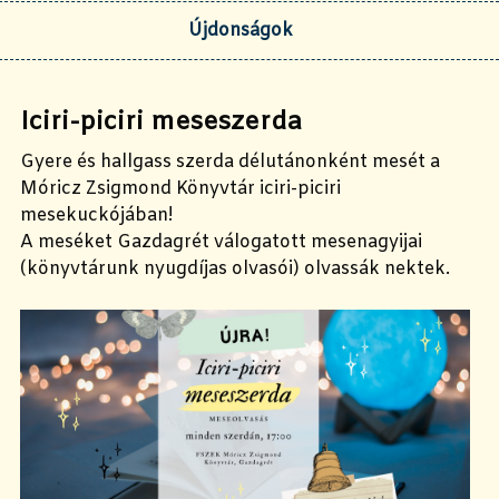
Újdonságok
Iciri-piciri meseszerda
Gyere és hallgass szerda délutánonként mesét a
Móricz Zsigmond Könyvtár iciri-piciri
mesekuckójában!
A meséket Gazdagrét válogatott mesenagyijai
(könyvtárunk nyugdíjas olvasói) olvassák nektek.