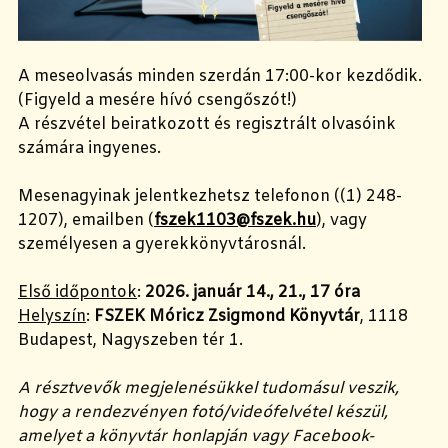
A meseolvasás minden szerdán 17:00-kor kezdődik.
(Figyeld a mesére hívó csengőszót!)
A részvétel beiratkozott és regisztrált olvasóink
számára ingyenes.
Mesenagyinak jelentkezhetsz telefonon ((1) 248-
1207), emailben (
fszek1103@fszek.hu
), vagy
személyesen a gyerekkönyvtárosnál.
Első időpontok
:
2026. január 14., 21., 17 óra
Helyszín
:
FSZEK Móricz Zsigmond Könyvtár
, 1118
Budapest, Nagyszeben tér 1.
A résztvevők megjelenésükkel tudomásul veszik,
hogy a rendezvényen fotó/videófelvétel készül,
amelyet a könyvtár honlapján vagy Facebook-