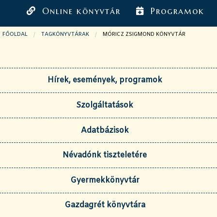
Online könyvtár
Programok
FŐOLDAL
TAGKÖNYVTÁRAK
JELENLEGI OLDAL:
MÓRICZ ZSIGMOND KÖNYVTÁR
Hírek, események, programok
Szolgáltatások
Adatbázisok
Névadónk tiszteletére
Gyermekkönyvtár
Gazdagrét könyvtára