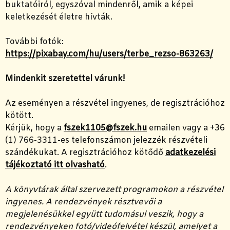
buktatóiról, egyszóval mindenről, amik a képei
keletkezését életre hívták.
További fotók:
https://pixabay.com/hu/users/terbe_rezso-863263/
Mindenkit szeretettel várunk!
Az eseményen a részvétel ingyenes, de regisztrációhoz
kötött.
Kérjük, hogy a
fszek1105@fszek.hu
emailen vagy a +36
(1) 766-3311-es telefonszámon jelezzék részvételi
szándékukat. A regisztrációhoz kötődő
adatkezelési
tájékoztató itt olvasható
.
A könyvtárak által szervezett programokon a részvétel
ingyenes. A rendezvények résztvevői a
megjelenésükkel együtt tudomásul veszik, hogy a
rendezvényeken fotó/videófelvétel készül, amelyet a