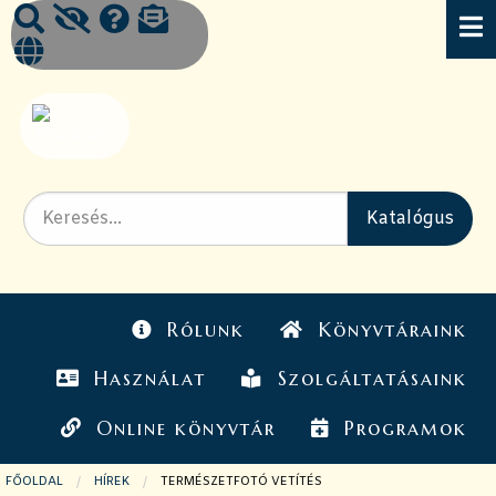
Rólunk
Könyvtáraink
Használat
Szolgáltatásaink
Online könyvtár
Programok
FŐOLDAL
HÍREK
JELENLEGI OLDAL:
TERMÉSZETFOTÓ VETÍTÉS