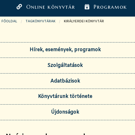
Online könyvtár
Programok
FŐOLDAL
TAGKÖNYVTÁRAK
JELENLEGI OLDAL:
KIRÁLYERDEI KÖNYVTÁR
Hírek, események, programok
Szolgáltatások
Adatbázisok
Könyvtárunk története
Újdonságok