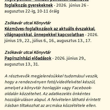
foglalkozás gyerekeknek
- 2026. június 26 -
augusztus 22-ig, 10-11 óráig
Zsókavár utcai Könyvtár
Kézműves-foglalkozások az aktuális évszakkal,
világnapokkal, ünnepekkel kapcsolatban
- 2026.
június 19., 22., július 6., 16., augusztus 13., 17.
Zsókavár utcai Könyvtár
Papírszínházi előadások
- 2026. június 29.,
augusztus 13., 31.
A résztvevők megjelenésükkel tudomásul veszik,
hogy a rendezvényen fotó/videófelvétel készül,
amelyet a könyvtár honlapján vagy Facebook-
oldalán közzétehet. Az adatkezelés önkéntes
hozzájáruláson alapul. A felvételen látható érintett
írásban tiltakozhat az arcmása közzététele ellen.