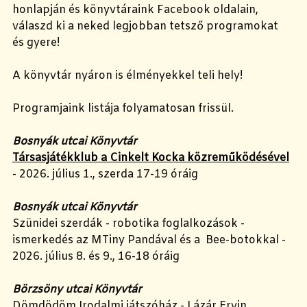
honlapján és könyvtáraink Facebook oldalain,
válaszd ki a neked legjobban tetsző programokat
és gyere!
A könyvtár nyáron is élményekkel teli hely!
Programjaink listája folyamatosan frissül.
Bosnyák utcai Könyvtár
Társasjátékklub a Cinkelt Kocka közreműködésével
- 2026. július 1., szerda 17-19 óráig
Bosnyák utcai Könyvtár
Szünidei szerdák - robotika foglalkozások -
ismerkedés az MTiny Pandával és a Bee-botokkal -
2026. július 8. és 9., 16-18 óráig
Börzsöny utcai Könyvtár
Dömdödöm Irodalmi játszóház - Lázár Ervin