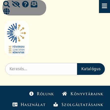
Rólunk
Könyvtáraink
Használat
Szolgáltatásaink