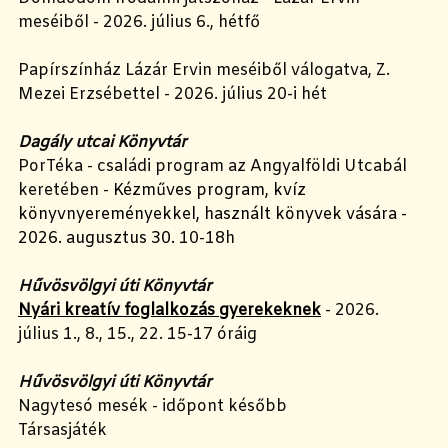
meséiből - 2026. július 6., hétfő
Papírszínház Lázár Ervin meséiből válogatva, Z.
Mezei Erzsébettel - 2026. július 20-i hét
Dagály utcai Könyvtár
PorTéka - családi program az Angyalföldi Utcabál
keretében -
Kézműves program, kvíz
könyvnyereményekkel, használt könyvek vására -
2026. augusztus 30.
10-18h
Hűvösvölgyi úti Könyvtár
Nyári kreatív foglalkozás gyerekeknek
- 2026.
július 1., 8., 15., 22. 15-17 óráig
Hűvösvölgyi úti Könyvtár
Nagytesó mesék - időpont később
Társasjáték