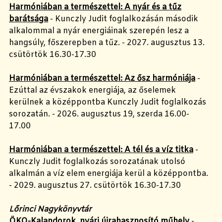
Harmóniában a természettel: A nyár és a tűz
barátsága
- Kunczly Judit foglalkozásán második
alkalommal a nyár energiáinak szerepén lesz a
hangsúly, főszerepben a tűz. - 2027. augusztus 13.
csütörtök 16.30-17.30
Harmóniában a természettel: Az ősz harmóniája
-
Ezúttal az évszakok energiája, az őselemek
kerülnek a középpontba Kunczly Judit foglalkozás
sorozatán. - 2026. augusztus 19, szerda 16.00-
17.00
Harmóniában a természettel: A tél és a víz titka
-
Kunczly Judit foglalkozás sorozatának utolsó
alkalmán a víz elem energiája kerül a középpontba.
- 2029. augusztus 27. csütörtök 16.30-17.30
Lőrinci Nagykönyvtár
ÖKO-Kalandorok, nyári újrahasznosító műhely
-