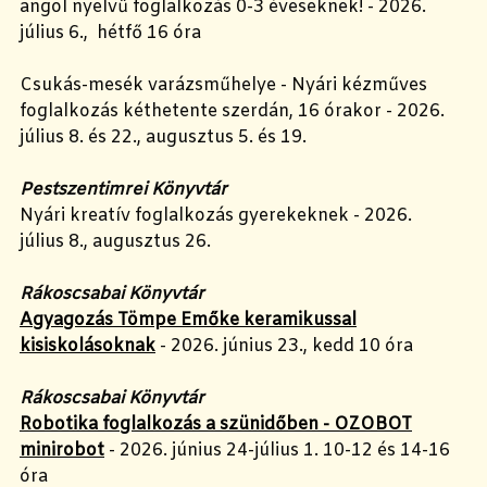
angol nyelvű foglalkozás 0-3 éveseknek! - 2026.
július 6., hétfő 16 óra
Csukás-mesék varázsműhelye - Nyári kézműves
foglalkozás kéthetente szerdán, 16 órakor - 2026.
július 8. és 22., augusztus 5. és 19.
Pestszentimrei Könyvtár
Nyári kreatív foglalkozás gyerekeknek - 2026.
július 8., augusztus 26.
Rákoscsabai Könyvtár
Agyagozás Tömpe Emőke keramikussal
kisiskolásoknak
- 2026. június 23., kedd 10 óra
Rákoscsabai Könyvtár
Robotika foglalkozás a szünidőben - OZOBOT
minirobot
- 2026. június 24-július 1. 10-12 és 14-16
óra