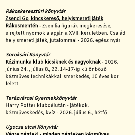
Rákoskeresztúri könyvtár
Zsenci Go, kincskereső, helyismereti játék
Rákosmentén
- Zsenilia figurák megkeresése,
elrejtett nyomok alapján a XVII. kerületben. Családi
helyismereti játék, jutalommal - 2026. egész nyár
Soroksári Könyvtár
Kézimunka klub kicsiknek és nagyoknak
- 2026.
június 24. , július 8., 22. 14-17-ig különböző
kézműves technikákkal ismerkedés, 10 éves kor
felett
Terézvárosi Gyermekkönyvtár
Harry Potter klubdélután - játékok,
kézműveskedés, kvíz - 2026. július 6., hétfő
Ugocsa utcai Könyvtár
Végre péntek! - minden pénteken kézműves