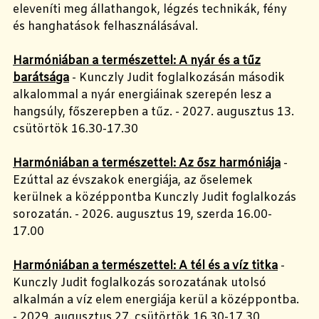
eleveníti meg állathangok, légzés technikák, fény
és hanghatások felhasználásával.
Harmóniában a természettel: A nyár és a tűz
barátsága
- Kunczly Judit foglalkozásán második
alkalommal a nyár energiáinak szerepén lesz a
hangsúly, főszerepben a tűz. - 2027. augusztus 13.
csütörtök 16.30-17.30
Harmóniában a természettel: Az ősz harmóniája
-
Ezúttal az évszakok energiája, az őselemek
kerülnek a középpontba Kunczly Judit foglalkozás
sorozatán. - 2026. augusztus 19, szerda 16.00-
17.00
Harmóniában a természettel: A tél és a víz titka
-
Kunczly Judit foglalkozás sorozatának utolsó
alkalmán a víz elem energiája kerül a középpontba.
- 2029. augusztus 27. csütörtök 16.30-17.30