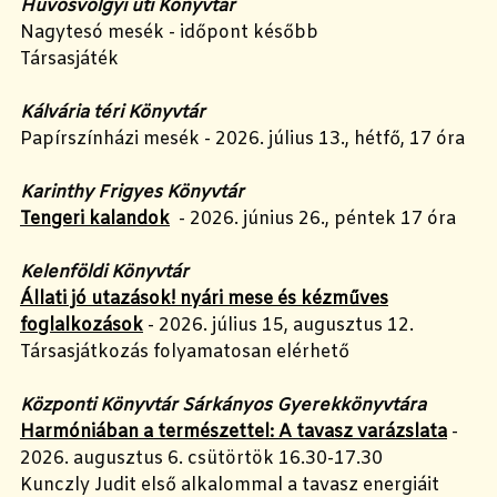
Hűvösvölgyi úti Könyvtár
Nagytesó mesék - időpont később
Társasjáték
Kálvária téri Könyvtár
Papírszínházi mesék - 2026. július 13., hétfő, 17 óra
Karinthy Frigyes Könyvtár
Tengeri kalandok
- 2026. június 26., péntek 17 óra
Kelenföldi Könyvtár
Állati jó utazások! nyári mese és kézműves
foglalkozások
- 2026. július 15, augusztus 12.
Társasjátkozás folyamatosan elérhető
Központi Könyvtár Sárkányos Gyerekkönyvtára
Harmóniában a természettel: A tavasz varázslata
-
2026. augusztus 6. csütörtök 16.30-17.30
Kunczly Judit első alkalommal a tavasz energiáit