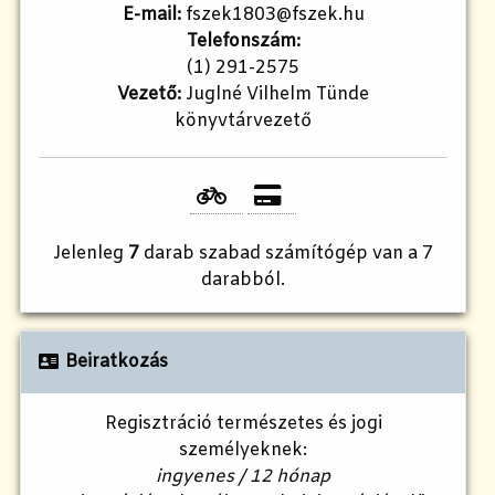
E-mail:
fszek1803@fszek.hu​
Telefonszám:
(1) 291-2575
Vezető:
Juglné Vilhelm Tünde
könyvtárvezető
Jelenleg
7
darab szabad számítógép van a 7
darabból.
Beiratkozás
Regisztráció természetes és jogi
személyeknek:
ingyenes / 12 hónap