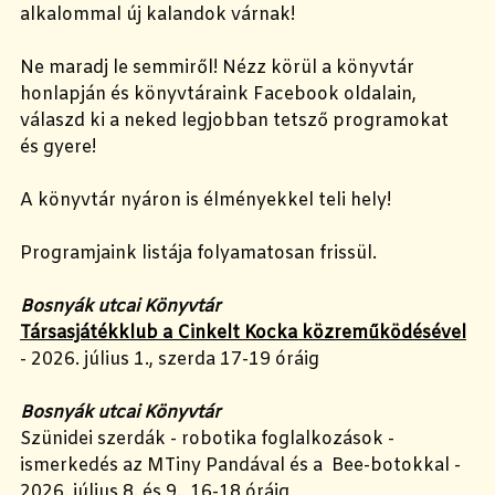
alkalommal új kalandok várnak!
Ne maradj le semmiről! Nézz körül a könyvtár
honlapján és könyvtáraink Facebook oldalain,
válaszd ki a neked legjobban tetsző programokat
és gyere!
A könyvtár nyáron is élményekkel teli hely!
Programjaink listája folyamatosan frissül.
Bosnyák utcai Könyvtár
Társasjátékklub a Cinkelt Kocka közreműködésével
- 2026. július 1., szerda 17-19 óráig
Bosnyák utcai Könyvtár
Szünidei szerdák - robotika foglalkozások -
ismerkedés az MTiny Pandával és a Bee-botokkal -
2026. július 8. és 9., 16-18 óráig