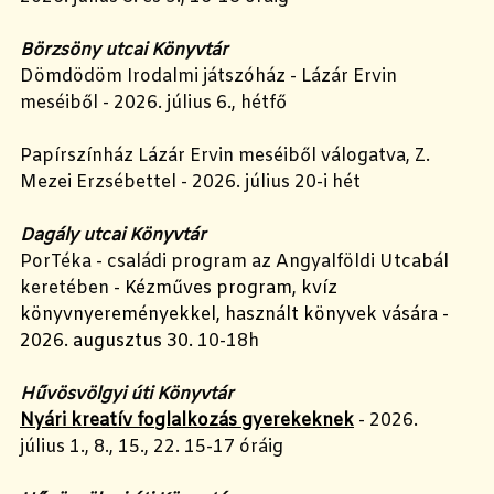
Börzsöny utcai Könyvtár
Dömdödöm Irodalmi játszóház - Lázár Ervin
meséiből - 2026. július 6., hétfő
Papírszínház Lázár Ervin meséiből válogatva, Z.
Mezei Erzsébettel - 2026. július 20-i hét
Dagály utcai Könyvtár
PorTéka - családi program az Angyalföldi Utcabál
keretében -
Kézműves program, kvíz
könyvnyereményekkel, használt könyvek vására -
2026. augusztus 30.
10-18h
Hűvösvölgyi úti Könyvtár
Nyári kreatív foglalkozás gyerekeknek
- 2026.
július 1., 8., 15., 22. 15-17 óráig