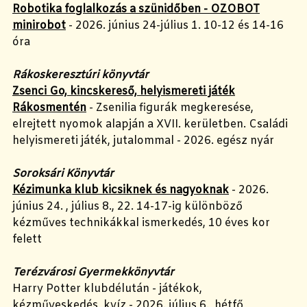
Robotika foglalkozás a szünidőben - OZOBOT
minirobot
- 2026. június 24-július 1. 10-12 és 14-16
óra
Rákoskeresztúri könyvtár
Zsenci Go, kincskereső, helyismereti játék
Rákosmentén
- Zsenilia figurák megkeresése,
elrejtett nyomok alapján a XVII. kerületben. Családi
helyismereti játék, jutalommal - 2026. egész nyár
Soroksári Könyvtár
Kézimunka klub kicsiknek és nagyoknak
- 2026.
június 24. , július 8., 22. 14-17-ig különböző
kézműves technikákkal ismerkedés, 10 éves kor
felett
Terézvárosi Gyermekkönyvtár
Harry Potter klubdélután - játékok,
kézműveskedés, kvíz - 2026. július 6., hétfő