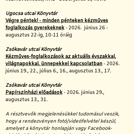
Ugocsa utcai Könyvtár
Végre péntek! - minden pénteken kézműves
foglalkozás gyerekeknek
- 2026. június 26 -
augusztus 22-ig, 10-11 óráig
Zsókavár utcai Könyvtár
Kézműves-foglalkozások az aktuális évszakkal,
világnapokkal, ünnepekkel kapcsolatban
- 2026.
június 19., 22., július 6., 16., augusztus 13., 17.
Zsókavár utcai Könyvtár
Papírszínházi előadások
- 2026. június 29.,
augusztus 13., 31.
A résztvevők megjelenésükkel tudomásul veszik,
hogy a rendezvényen fotó/videófelvétel készül,
amelyet a könyvtár honlapján vagy Facebook-