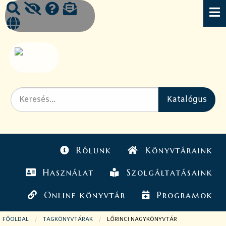
Rólunk
Könyvtáraink
Használat
Szolgáltatásaink
Online könyvtár
Programok
FŐOLDAL
TAGKÖNYVTÁRAK
JELENLEGI OLDAL:
LŐRINCI NAGYKÖNYVTÁR