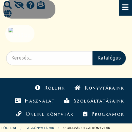
Rólunk
Könyvtáraink
Használat
Szolgáltatásaink
Online könyvtár
Programok
FŐOLDAL
TAGKÖNYVTÁRAK
JELENLEGI OLDAL:
ZSÓKAVÁR UTCAI KÖNYVTÁR