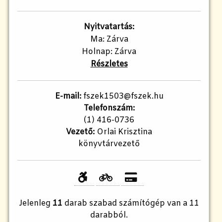
Nyitvatartás:
Ma: Zárva
Holnap: Zárva
Részletes
E-mail:
fszek1503@fszek.hu
Telefonszám:
(1) 416-0736
Vezető:
Orlai Krisztina
könyvtárvezető
Jelenleg
11
darab szabad számítógép van a 11
darabból.