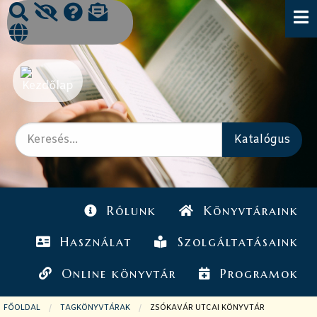
Rólunk
Könyvtáraink
Használat
Szolgáltatásaink
Online könyvtár
Programok
FŐOLDAL
TAGKÖNYVTÁRAK
JELENLEGI OLDAL:
ZSÓKAVÁR UTCAI KÖNYVTÁR