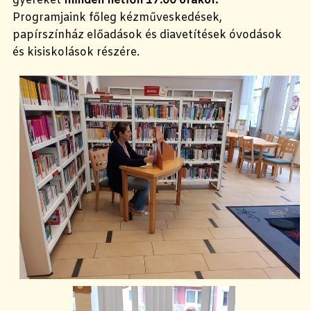
gyereket
minden hétfőn 17.00 órakor.
Programjaink főleg kézműveskedések,
papírszínház előadások és diavetítések óvodások
és kisiskolások részére.