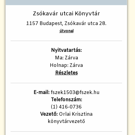
Zsókavár utcai Könyvtár
1157 Budapest, Zsókavár utca 28.
útvonal
Nyitvatartás:
Ma: Zárva
Holnap: Zárva
Részletes
E-mail:
fszek1503@fszek.hu
Telefonszám:
(1) 416-0736
Vezető:
Orlai Krisztina
könyvtárvezető