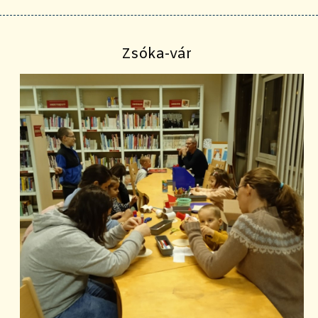
Zsóka-vár