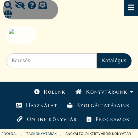
Rólunk
Könyvtáraink
Használat
Szolgáltatásaink
Online könyvtár
Programok
FŐOLDAL
TAGKÖNYVTÁRAK
JELENLEGI OLDAL:
ANGYALFÖLDI KERTVÁROSI KÖNYVTÁR