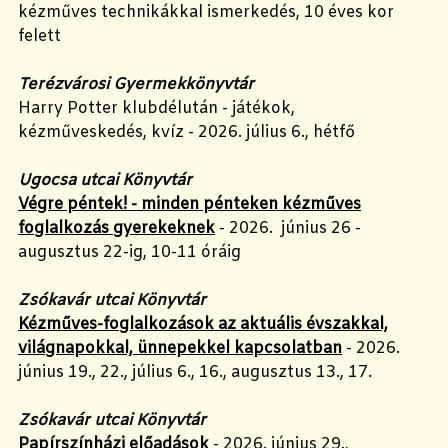
kézműves technikákkal ismerkedés, 10 éves kor
felett
Terézvárosi Gyermekkönyvtár
Harry Potter klubdélután - játékok,
kézműveskedés, kvíz - 2026. július 6., hétfő
Ugocsa utcai Könyvtár
Végre péntek! - minden pénteken kézműves
foglalkozás gyerekeknek
- 2026. június 26 -
augusztus 22-ig, 10-11 óráig
Zsókavár utcai Könyvtár
Kézműves-foglalkozások az aktuális évszakkal,
világnapokkal, ünnepekkel kapcsolatban
- 2026.
június 19., 22., július 6., 16., augusztus 13., 17.
Zsókavár utcai Könyvtár
Papírszínházi előadások
- 2026. június 29.,