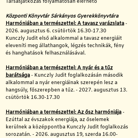
Társasjátkozás folyamatosan elérhető
Központi Könyvtár Sárkányos Gyerekkönyvtára
Harmóniában a természettel: A tavasz varázslata
-
2026. augusztus 6. csütörtök 16.30-17.30
Kunczly Judit első alkalommal a tavasz energiáit
eleveníti meg állathangok, légzés technikák, fény
és hanghatások felhasználásával.
Harmóniában a természettel: A nyár és a tűz
barátsága
- Kunczly Judit foglalkozásán második
alkalommal a nyár energiáinak szerepén lesz a
hangsúly, főszerepben a tűz. - 2027. augusztus 13.
csütörtök 16.30-17.30
Harmóniában a természettel: Az ősz harmóniája
-
Ezúttal az évszakok energiája, az őselemek
kerülnek a középpontba Kunczly Judit foglalkozás
sorozatán. - 2026. augusztus 19, szerda 16.00-