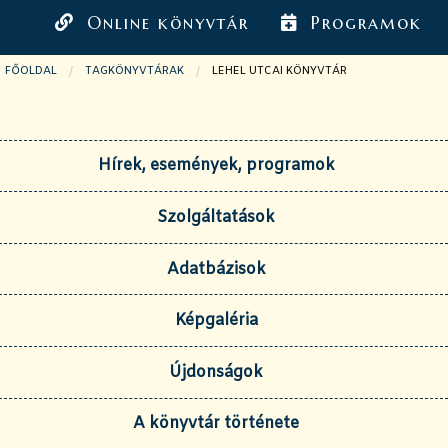
Online könyvtár
Programok
FŐOLDAL
TAGKÖNYVTÁRAK
JELENLEGI OLDAL:
LEHEL UTCAI KÖNYVTÁR
Hírek, események, programok
Szolgáltatások
Adatbázisok
Képgaléria
Újdonságok
A könyvtár története