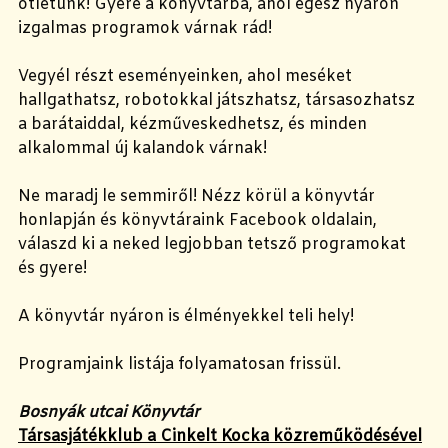
ötletünk! Gyere a könyvtárba, ahol egész nyáron
izgalmas programok várnak rád!
Vegyél részt eseményeinken, ahol meséket
hallgathatsz, robotokkal játszhatsz, társasozhatsz
a barátaiddal, kézműveskedhetsz, és minden
alkalommal új kalandok várnak!
Ne maradj le semmiről! Nézz körül a könyvtár
honlapján és könyvtáraink Facebook oldalain,
válaszd ki a neked legjobban tetsző programokat
és gyere!
A könyvtár nyáron is élményekkel teli hely!
Programjaink listája folyamatosan frissül.
Bosnyák utcai Könyvtár
Társasjátékklub a Cinkelt Kocka közreműködésével