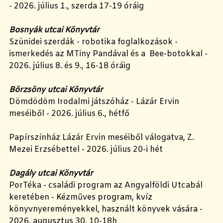
- 2026. július 1., szerda 17-19 óráig
Bosnyák utcai Könyvtár
Szünidei szerdák - robotika foglalkozások -
ismerkedés az MTiny Pandával és a Bee-botokkal -
2026. július 8. és 9., 16-18 óráig
Börzsöny utcai Könyvtár
Dömdödöm Irodalmi játszóház - Lázár Ervin
meséiből - 2026. július 6., hétfő
Papírszínház Lázár Ervin meséiből válogatva, Z.
Mezei Erzsébettel - 2026. július 20-i hét
Dagály utcai Könyvtár
PorTéka - családi program az Angyalföldi Utcabál
keretében -
Kézműves program, kvíz
könyvnyereményekkel, használt könyvek vására -
2026. augusztus 30.
10-18h