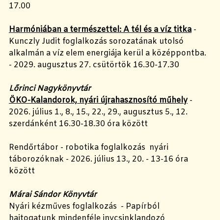
17.00
Harmóniában a természettel: A tél és a víz titka
-
Kunczly Judit foglalkozás sorozatának utolsó
alkalmán a víz elem energiája kerül a középpontba.
- 2029. augusztus 27. csütörtök 16.30-17.30
Lőrinci Nagykönyvtár
ÖKO-Kalandorok, nyári újrahasznosító műhely
-
2026. július 1., 8., 15., 22., 29., augusztus 5., 12.
szerdánként 16.30-18.30 óra között
Rendőrtábor - robotika foglalkozás nyári
táborozóknak - 2026. július 13., 20. - 13-16 óra
között
Márai Sándor Könyvtár
Nyári kézműves foglalkozás - Papírból
hajtogatunk mindenféle inycsinklandozó