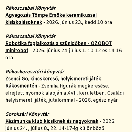
Rákoscsabai Könyvtár
Agyagozás Tömpe Emőke keramikussal
kisiskolásoknak
- 2026. június 23., kedd 10 óra
Rákoscsabai Könyvtár
Robotika foglalkozás a szünidőben - OZOBOT
minirobot
- 2026. június 24-július 1. 10-12 és 14-16
óra
Rákoskeresztúri könyvtár
Zsenci Go, kincskereső, helyismereti játék
Rákosmentén
- Zsenilia figurák megkeresése,
elrejtett nyomok alapján a XVII. kerületben. Családi
helyismereti játék, jutalommal - 2026. egész nyár
Soroksári Könyvtár
Kézimunka klub kicsiknek és nagyoknak
- 2026.
június 24. , július 8., 22. 14-17-ig különböző