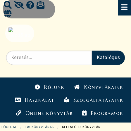
Rólunk
Könyvtáraink
Használat
Szolgáltatásaink
Online könyvtár
Programok
FŐOLDAL
TAGKÖNYVTÁRAK
JELENLEGI OLDAL:
KELENFÖLDI KÖNYVTÁR