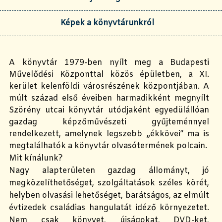
Képek a könyvtárunkról
A könyvtár 1979-ben nyílt meg a Budapesti
Művelődési Központtal közös épületben, a XI.
kerület kelenföldi városrészének központjában. A
múlt század első éveiben harmadikként megnyílt
Szörény utcai könyvtár utódjaként egyedülállóan
gazdag képzőművészeti gyűjteménnyel
rendelkezett, amelynek legszebb „ékkövei” ma is
megtalálhatók a könyvtár olvasótermének polcain.
Mit kínálunk?
Nagy alapterületen gazdag állományt, jó
megközelíthetőséget, szolgáltatások széles körét,
helyben olvasási lehetőséget, barátságos, az elmúlt
évtizedek családias hangulatát idéző környezetet.
Nem csak könyvet, újságokat, DVD-ket,