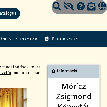
Online könyvtár
Programok
ott adatbázisok teljes
Információ
nyvtár
menüpontban
Móricz
Zsigmond