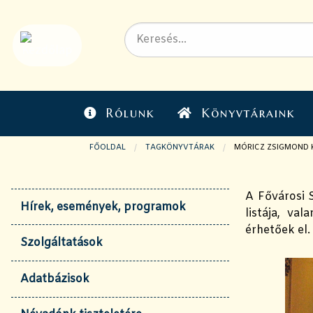
Rólunk
Könyvtáraink
FŐOLDAL
TAGKÖNYVTÁRAK
JELENLEGI OLDAL:
MÓRICZ ZSIGMOND
A Fővárosi S
Hírek, események, programok
listája, va
érhetőek el.
Szolgáltatások
Adatbázisok