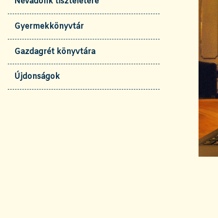
Névadónk tiszteletére
Gyermekkönyvtár
Gazdagrét könyvtára
Újdonságok