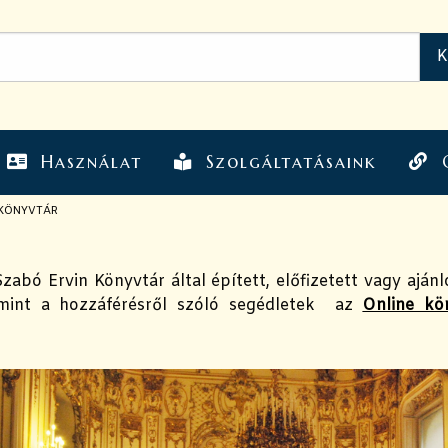
Használat
Szolgáltatásaink
 KÖNYVTÁR
zabó Ervin Könyvtár által épített, előfizetett vagy ajánl
lamint a hozzáférésről szóló segédletek az
Online kö