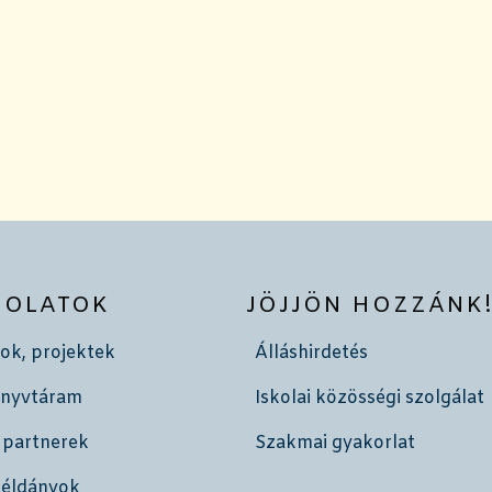
SOLATOK
JÖJJÖN HOZZÁNK
ok, projektek
Álláshirdetés
önyvtáram
Iskolai közösségi szolgálat
 partnerek
Szakmai gyakorlat
példányok