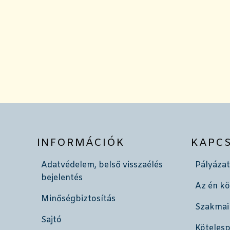
INFORMÁCIÓK
KAPC
Adatvédelem, belső visszaélés
Pályázat
bejelentés
Az én k
Minőségbiztosítás
Szakmai
Sajtó
Köteles