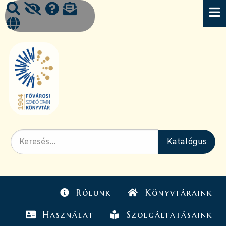
Rólunk
Könyvtáraink
Használat
Szolgáltatásaink