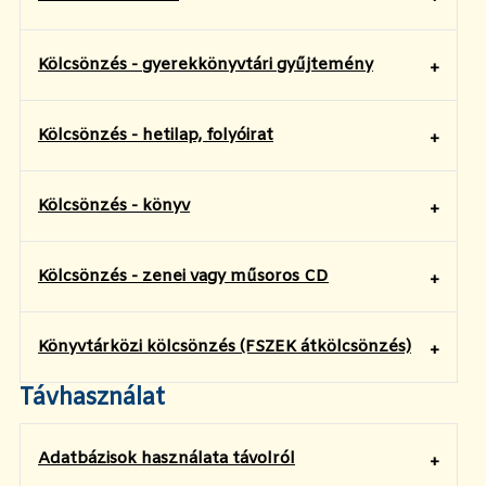
Kölcsönzés - gyerekkönyvtári gyűjtemény
Kölcsönzés - hetilap, folyóirat
Kölcsönzés - könyv
Kölcsönzés - zenei vagy műsoros CD
Könyvtárközi kölcsönzés (FSZEK átkölcsönzés)
Távhasználat
Adatbázisok használata távolról