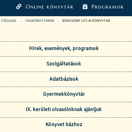
Online könyvtár
Programok
FŐOLDAL
TAGKÖNYVTÁRAK
JELENLEGI OLDAL:
BÖRZSÖNY UTCAI KÖNYVTÁR
Hírek, események, programok
Szolgáltatások
Adatbázisok
Gyermekkönyvtár
IX. kerületi olvasóinknak ajánljuk
Könyvet házhoz