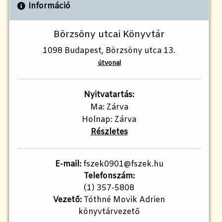
Információ
Börzsöny utcai Könyvtár
1098 Budapest, Börzsöny utca 13.
útvonal
Nyitvatartás:
Ma: Zárva
Holnap: Zárva
Részletes
E-mail:
fszek0901@fszek.hu
Telefonszám:
(1) 357-5808
Vezető:
Tóthné Movik Adrien
könyvtárvezető