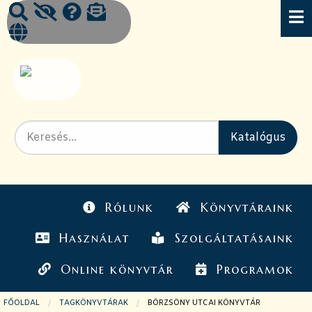
Rólunk
Könyvtáraink
Használat
Szolgáltatásaink
Online könyvtár
Programok
FŐOLDAL
TAGKÖNYVTÁRAK
JELENLEGI OLDAL:
BÖRZSÖNY UTCAI KÖNYVTÁR