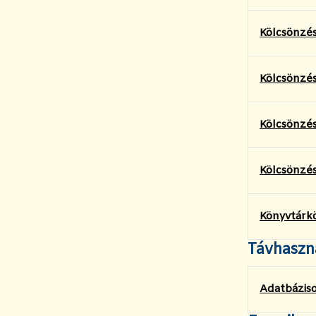
Kölcsönzés
Kölcsönzé
Kölcsönzés
Kölcsönzés
Könyvtárkö
Távhaszn
Adatbáziso