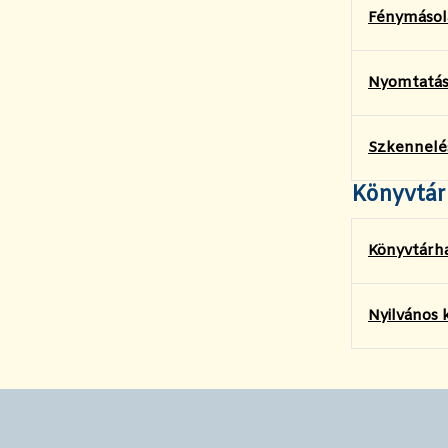
Fénymásol
Nyomtatá
Szkennelés
Könyvtár
Könyvtárha
Nyilvános 