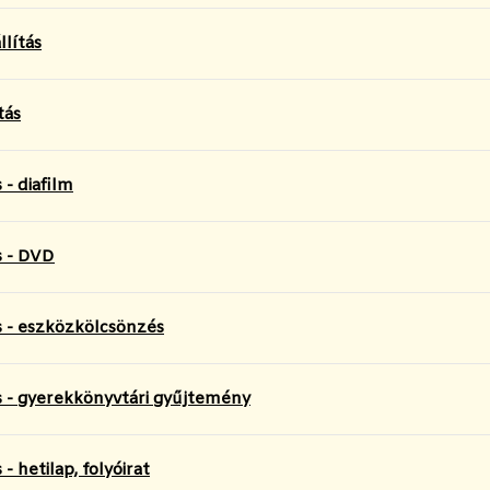
lítás
tás
 - diafilm
s - DVD
 - eszközkölcsönzés
 - gyerekkönyvtári gyűjtemény
- hetilap, folyóirat