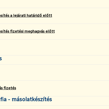
sítés a lejárati határidő előtt
esítés fizetési meghagyás előtt
s
s fizetés
ia - másolatkészítés