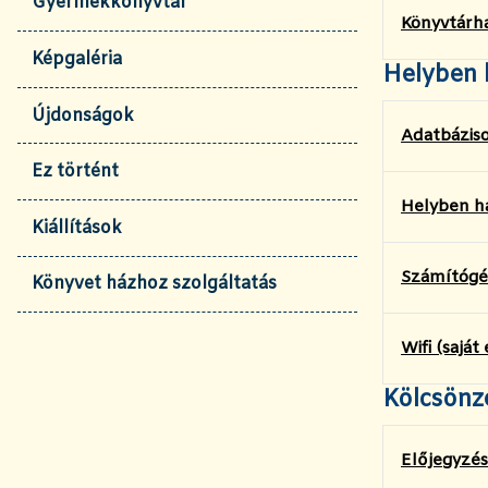
Gyermekkönyvtár
Könyvtárh
Képgaléria
Helyben 
Újdonságok
Adatbáziso
Ez történt
Helyben h
Kiállítások
Számítógé
Könyvet házhoz szolgáltatás
Wifi (saját
Kölcsönz
Előjegyzés