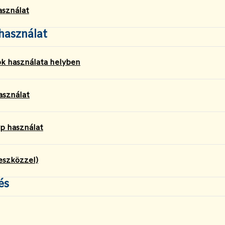
asználat
használat
k használata helyben
asználat
p használat
 eszközzel)
és