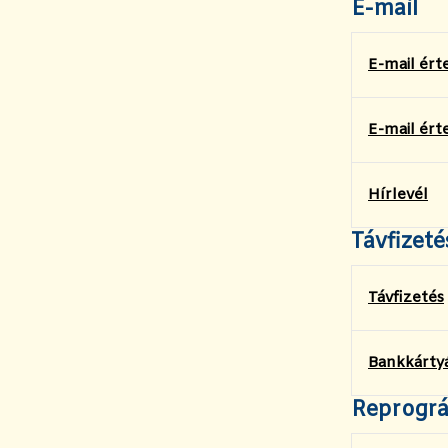
E-mail
E-mail érte
E-mail ért
Hírlevél
Távfizeté
Távfizetés
Bankkártyá
Reprográf