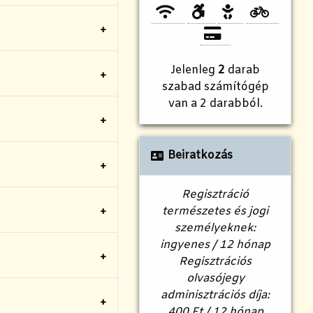
Jelenleg
2
darab
szabad számítógép
van a 2 darabból.
Beiratkozás
Regisztráció
természetes és jogi
személyeknek:
ingyenes / 12 hónap
Regisztrációs
olvasójegy
adminisztrációs díja:
400 Ft / 12 hónap