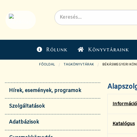
Rólunk
Könyvtáraink
FŐOLDAL
TAGKÖNYVTÁRAK
JELENLEGI OLDAL:
BÉKÁSMEGYERI KÖ
Alapszolg
Hírek, események, programok
Információ
Szolgáltatások
Adatbázisok
Katalógus