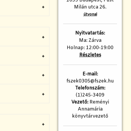
1039 Budapest, Füst
Milán utca 26.
útvonal
Nyitvatartás:
Ma: Zárva
Holnap: 12:00-19:00
Részletes
E-mail:
fszek0305@fszek.hu
Telefonszám:
(1)245-3409
Vezető:
Reményi
Annamária
könyvtárvezető