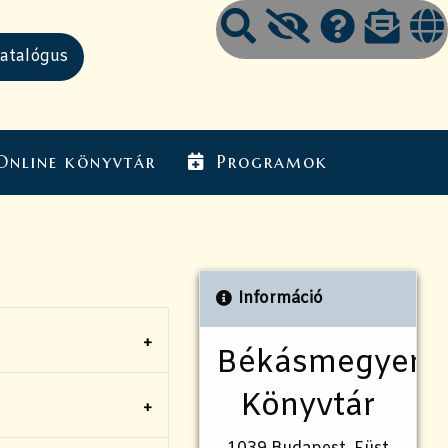
Online könyvtár
Programok
Információ
Békásmegyeri
Könyvtár