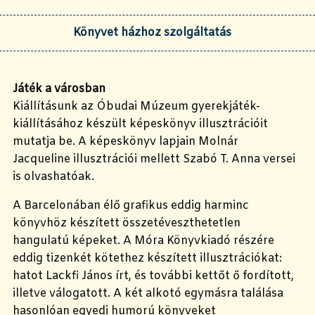
Könyvet házhoz szolgáltatás
Játék a városban
Kiállításunk az Óbudai Múzeum gyerekjáték-
kiállításához készült képeskönyv illusztrációit
mutatja be. A képeskönyv lapjain Molnár
Jacqueline illusztrációi mellett Szabó T. Anna versei
is olvashatóak.
A Barcelonában élő grafikus eddig harminc
könyvhöz készített összetéveszthetetlen
hangulatú képeket. A Móra Könyvkiadó részére
eddig tizenkét kötethez készített illusztrációkat:
hatot Lackfi János írt, és további kettőt ő fordított,
illetve válogatott. A két alkotó egymásra találása
hasonlóan egyedi humorú könyveket