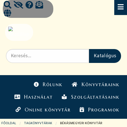
Rólunk
Könyvtáraink
Használat
Szolgáltatásaink
Online könyvtár
Programok
FŐOLDAL
TAGKÖNYVTÁRAK
JELENLEGI OLDAL:
BÉKÁSMEGYERI KÖNYVTÁR