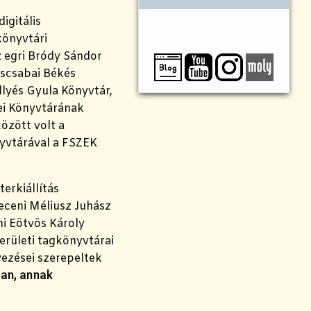
igitális
könyvtári
z egri Bródy Sándor
éscsabai Békés
llyés Gyula Könyvtár,
ei Könyvtárának
zött volt a
nyvtárával a FSZEK
erkiállítás
eceni Méliusz Juhász
mi Eötvös Károly
kerületi tagkönyvtárai
zései szerepeltek
ban, annak