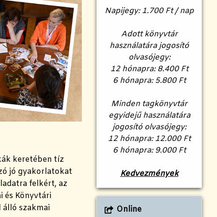
Napijegy: 1.700 Ft / nap
Adott könyvtár
használatára jogosító
olvasójegy:
12 hónapra: 8.400 Ft
6 hónapra: 5.800 Ft
Minden tagkönyvtár
egyidejű használatára
jogosító olvasójegy:
12 hónapra: 12.000 Ft
6 hónapra: 9.000 Ft
ák keretében tíz
zó jó gyakorlatokat
Kedvezmények
adatra felkért, az
i és Könyvtári
 álló szakmai
Online