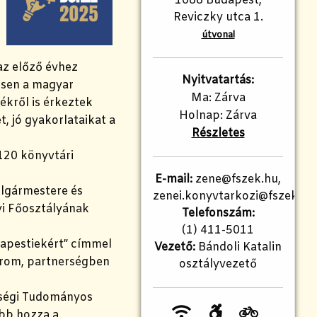
1088 Budapest,
Reviczky utca 1.
útvonal
az előző évhez
Nyitvatartás:
mtsen a magyar
Ma: Zárva
ékről is érkeztek
Holnap: Zárva
t, jó gyakorlataikat a
Részletes
120 könyvtári
E-mail:
zene@fszek.hu,
lgármestere és
zenei.konyvtarkozi@fszek.hu
yi Főosztályának
Telefonszám:
(1) 411-5011
dapestiekért” címmel
Vezető:
Bándoli Katalin
árom, partnerségben
osztályvezető
ségi Tudományos
ebb hozza a