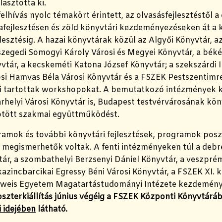
lasztotta ki.
elhívás nyolc témakört érintett, az olvasásfejlesztéstől a d
fejlesztésen és zöld könyvtári kezdeményezéseken át a 
lesztésig. A hazai könyvtárak közül az Algyői Könyvtár, a
szegedi Somogyi Károly Városi és Megyei Könyvtár, a bék
tár, a kecskeméti Katona József Könyvtár; a szekszárdi I
rosi Hamvas Béla Városi Könyvtár és a FSZEK Pestszentimr
 tartottak workshopokat. A bemutatkozó intézmények kö
rhelyi Városi Könyvtár is, Budapest testvérvárosának kö
tött szakmai együttműködést.
amok és további könyvtári fejlesztések, programok poszt
s megismerhetők voltak. A fenti intézményeken túl a debr
ár, a szombathelyi Berzsenyi Dániel Könyvtár, a veszpré
kazincbarcikai Egressy Béni Városi Könyvtár, a FSZEK XI. 
weis Egyetem Magatartástudományi Intézete kezdeménye
szterkiállítás június végéig a FSZEK Központi Könyvtárá
i idejében
látható.