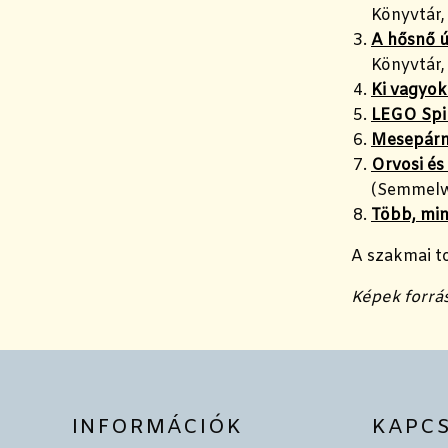
Könyvtár,
A hősnő ú
Könyvtár,
Ki vagyok
LEGO Spi
Mesepár
Orvosi és
(Semmelw
Több, mint
A szakmai 
Képek forrás
INFORMÁCIÓK
KAPC