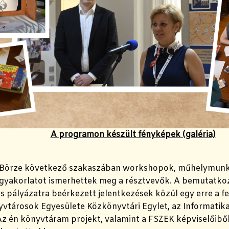
A programon készült fényképek (galéria)
 Börze következő szakaszában workshopok, műhelymunk
ó gyakorlatot ismerhettek meg a résztvevők. A bemutatko
s pályázatra beérkezett jelentkezések közül egy erre a fel
vtárosok Egyesülete Közkönyvtári Egylet, az Informatika
Az én könyvtáram projekt, valamint a FSZEK képviselőiből