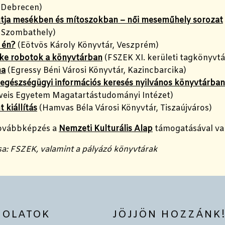
 Debrecen)
tja mesékben és mítoszokban – női meseműhely sorozat
 Szombathely)
 én?
(Eötvös Károly Könyvtár, Veszprém)
ke robotok a könyvtárban
(FSZEK XI. kerületi tagkönyvtá
na
(Egressy Béni Városi Könyvtár, Kazincbarcika)
 egészségügyi információs keresés nyilvános könyvtárba
eis Egyetem Magatartástudományi Intézet)
 kiállítás
(Hamvas Béla Városi Könyvtár, Tiszaújváros)
továbbképzés a
Nemzeti Kulturális Alap
támogatásával va
a: FSZEK, valamint a pályázó könyvtárak
SOLATOK
JÖJJÖN HOZZÁNK