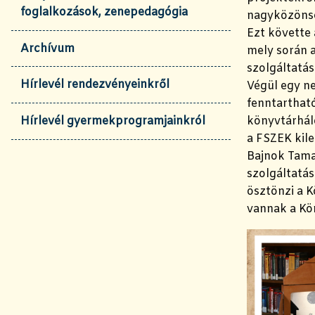
foglalkozások, zenepedagógia
nagyközöns
Ezt követte
Archívum
mely során a
szolgáltatás
Hírlevél rendezvényeinkről
Végül egy n
fenntarthat
könyvtárhál
Hírlevél gyermekprogramjainkról
a FSZEK kile
Bajnok Tamar
szolgáltatás
ösztönzi a K
vannak a Kö