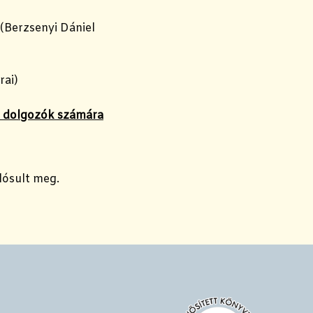
(Berzsenyi Dániel
rai)
n dolgozók számára
lósult meg.
!