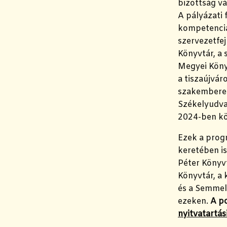
bizottság vá
A pályázati f
kompetencia
szervezetfej
Könyvtár, a 
Megyei Könyv
a tiszaújvá
szakemberei
Székelyudva
2024-ben kö
Ezek a progr
keretében i
Péter Könyvt
Könyvtár, a 
és a Semmel
ezeken.
A po
nyitvatartás