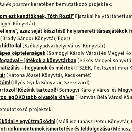
a és poszter
keretében bemutatkozó projektek:
om ezt kendtöknek, Tóth Rozál”
Éjszakai helytörténeti sé
lgyői Könyvtár)
elleme”, azaz saját készítésű helyismereti társasjátékok f
(Bródy Sándor Könyvtár, Eger)
a lúdtollal
(Székelyudvarhelyi Városi Könyvtár)
épes képtelenségek
(Somogyi Károly Városi és Megyei Kö
lfogadva! – játékok a könyvtárban
(Békés Megyei Könyvtár
tizálás – hogyanok és miértek
(FSZEK, Pestszentimrei 
ár
(Katona József Könyvtár, Kecskemét)
időm!
(Illyés Gyula Könyvtár, Szekszárd)
tartozol! Közénk tartozol!
(Somogyi Károly Városi és Megye
ros legÖKOsabb olvasója kihívás
(Hamvas Béla Városi Kön
emutatkozó projektek:
űködni = együttműködni
(Méliusz Juhász Péter Könyvtár,
eti dokumentumok ismertetése és feldolgozása
(Méliusz 