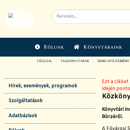
Rólunk
Könyvtáraink
FŐOLDAL
TAGKÖNYVTÁRAK
JELENLEGI OLDAL:
ZENEI GYŰJTEMÉNY
Ezt a cikket
Hírek, események, programok
idején ponto
Közköny
Szolgáltatások
Könyvtári i
Adatbázisok
Börzéről.
A Fővárosi 