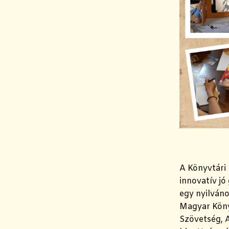
A Könyvtári
innovatív j
egy nyilváno
Magyar Köny
Szövetség, 