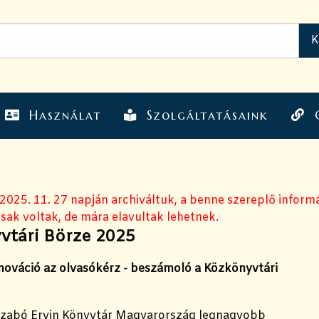
Használat
Szolgáltatásaink
 2025. 11. 27 napján archiváltuk, a benne szereplő inform
sak voltak, de mára elavultak lehetnek.
vtári Börze 2025
nnováció az olvasókérz - beszámoló a Közkönyvtári
Szabó Ervin Könyvtár Magyarország legnagyobb