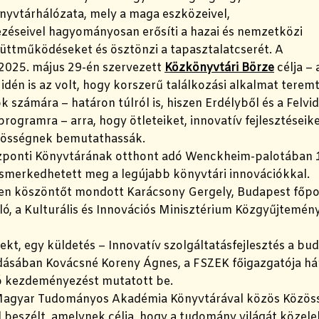
nyvtárhálózata, mely a maga eszközeivel,
éseivel hagyományosan erősíti a hazai és nemzetközi
üttműködéseket és ösztönzi a tapasztalatcserét. A
 2025. május 29-én szervezett
Közkönyvtári Börze
célja – 
idén is az volt, hogy korszerű találkozási alkalmat tere
 számára – határon túlról is, hiszen Erdélyből és a Felvid
rogramra – arra, hogy ötleteiket, innovatív fejlesztéseike
zösségnek bemutathassák.
ponti Könyvtárának otthont adó Wenckheim-palotában 
smerkedhetett meg a legújabb könyvtári innovációkkal.
n köszöntőt mondott Karácsony Gergely, Budapest főpo
ló, a Kulturális és Innovációs Minisztérium Közgyűjtemén
kt, egy küldetés – Innovatív szolgáltatásfejlesztés a bu
adásában Kovácsné Koreny Ágnes, a FSZEK főigazgatója h
 kezdeményezést mutatott be.
Magyar Tudományos Akadémia Könyvtárával közös Közös
 beszélt, amelynek célja, hogy a tudomány világát közel