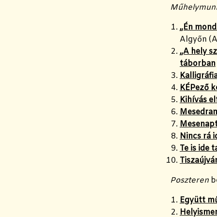
Műhelymunk
„Én mond
Algyőn (A
„A hely sz
táborban
Kalligráfi
KÉPező k
Kihívás e
Mesedrama
Mesenapt
Nincs rá 
Te is ide 
Tiszaújvá
Poszteren
b
Együtt m
Helyismer