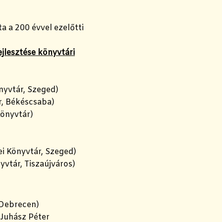
ta a 200 évvel ezelőtti
ejlesztése könyvtári
nyvtár, Szeged)
, Békéscsaba)
Könyvtár)
i Könyvtár, Szeged)
yvtár, Tiszaújváros)
 Debrecen)
Juhász Péter