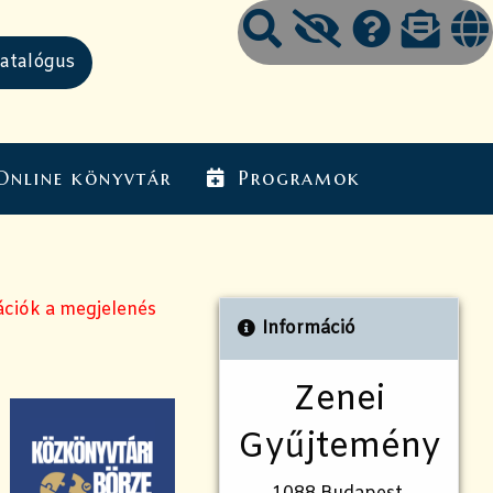
Online könyvtár
Programok
ációk a megjelenés
Információ
Zenei
Gyűjtemény