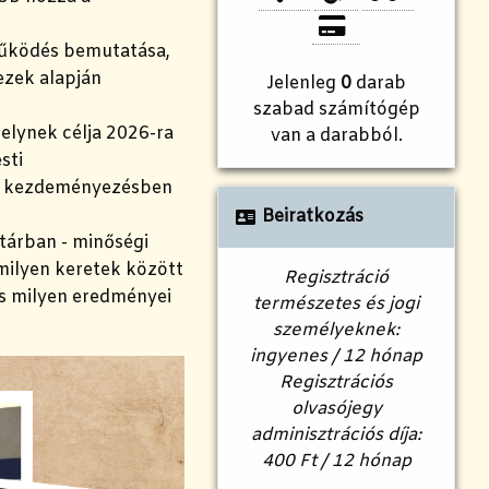
működés bemutatása,
ezek alapján
Jelenleg
0
darab
szabad számítógép
elynek célja 2026-ra
van a darabból.
sti
ó kezdeményezésben
Beiratkozás
tárban - minőségi
milyen keretek között
Regisztráció
és milyen eredményei
természetes és jogi
személyeknek:
ingyenes / 12 hónap
Regisztrációs
olvasójegy
adminisztrációs díja:
400 Ft / 12 hónap