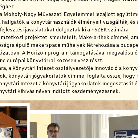
éghez.
 a Moholy-Nagy Művészeti Egyetemmel lezajlott együtt
 hallgatók a könyvtárhasználók élményeit vizsgálták, és 
fejlesztési javaslatokat dolgoztak ki a FSZEK számára.
emzetközi projektet ismertetett, Make-a-thek címmel, am
óságra épülő makerspace műhelyek létrehozása a budape
ózatban. A Horizon program támogatásával megvalósul
nc európai könyvtárral közösen vesz részt.
a, a Könyvtári Intézet osztályvezetője Innováció a könyv
ok, könyvtári jógyakorlatok címmel foglalta össze, hogy 
önyvtári Intézet a könyvtári jógyakorlatok megosztását 
nyvtári Kihívás néven indított kezdeményezésnek.