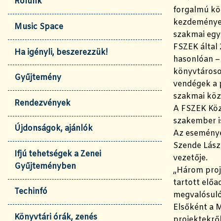
Rólunk
forgalmú kö
kezdeményez
Music Space
szakmai egy
FSZEK által
Ha igényli, beszerezzük!
hasonlóan – 
könyvtárosok
Gyűjtemény
vendégek a p
szakmai kö
Rendezvények
A FSZEK Köz
szakember i
Újdonságok, ajánlók
Az eseménye
Szende Lász
Ifjú tehetségek a Zenei
vezetője.
Gyűjteményben
„Három proje
tartott elő
Techinfó
megvalósuló
Elsőként a 
Könyvtári órák, zenés
projektekről