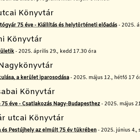
utcai Könyvtár
ógyár 75 éve - Kiállítás és helytörténeti előadás
-
2025. áp
i Könyvtár
ületik
- 2025. április 29., kedd 17.30 óra
 Nagykönyvtár
kulása, a kerület iparosodá
sa
- 2025. május 12., hétfő 17 ó
abai Könyvtár
75 éve - Csatlakozás Nagy-Budapesthez
- 2025. május 21
r utcai Könyvtár
 és Pestújhely az elmúlt 75 év tükrében
- 2025. június 4.,