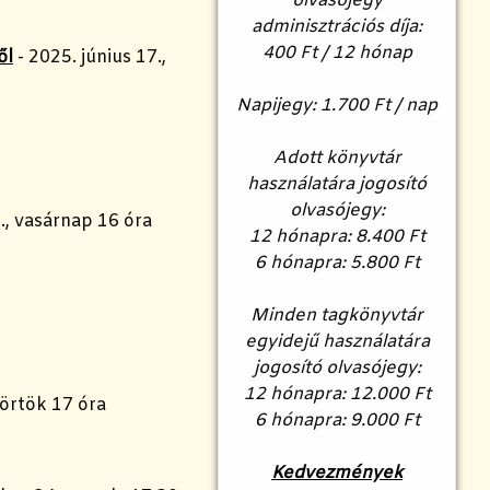
olvasójegy
adminisztrációs díja:
400 Ft / 12 hónap
ől
- 2025. június 17.,
Napijegy: 1.700 Ft / nap
Adott könyvtár
használatára jogosító
olvasójegy:
., vasárnap 16 óra
12 hónapra: 8.400 Ft
6 hónapra: 5.800 Ft
Minden tagkönyvtár
egyidejű használatára
jogosító olvasójegy:
12 hónapra: 12.000 Ft
törtök 17 óra
6 hónapra: 9.000 Ft
Kedvezmények