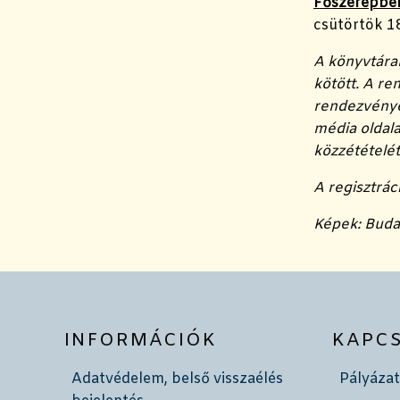
Főszerepben
csütörtök 1
A könyvtárak
kötött. A r
rendezvények
média oldala
közzétételét
A regisztrác
Képek: Buda
INFORMÁCIÓK
KAPC
Adatvédelem, belső visszaélés
Pályázat