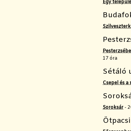
Egy települ
Budafok
Szilveszterk
Pesterz
Pesterzsébe
17 óra
Sétáló 
Csepel és a 
Soroksá
Soroksár
- 2
Ötpacsi