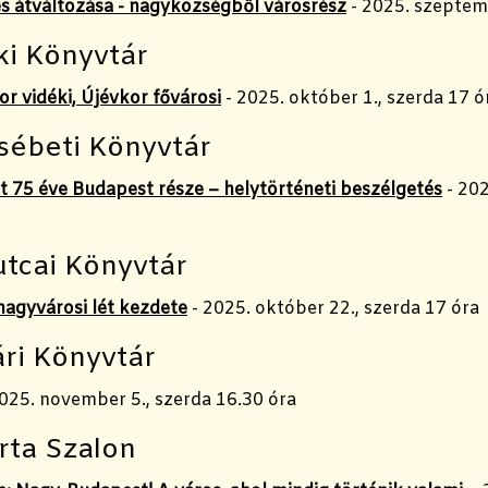
és átváltozása - nagyközségből városrész
- 2025. szeptem
i Könyvtár
or vidéki, Újévkor fővárosi
- 2025. október 1., szerda 17 ó
sébeti Könyvtár
t 75 éve Budapest része – helytörténeti beszélgetés
- 202
utcai Könyvtár
nagyvárosi lét kezdete
- 2025. október 22., szerda 17 óra
ri Könyvtár
025. november 5., szerda 16.30 óra
rta Szalon