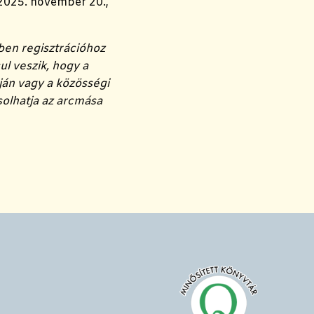
2025. november 20.,
ben regisztrációhoz
l veszik, hogy a
ján vagy a közösségi
ásolhatja az arcmása
!