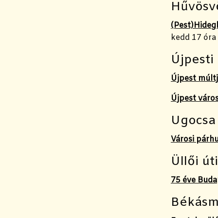
Hűvösvö
(Pest)Hidegk
kedd 17 óra
Újpesti
Újpest múltj
Újpest váro
Ugocsa 
Városi párh
Üllői út
75 éve Budap
Békásm