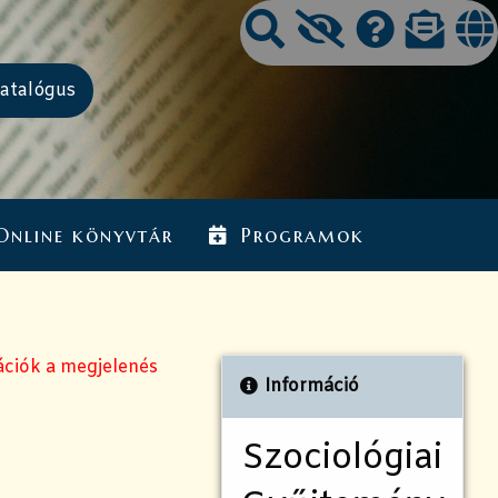
Online könyvtár
Programok
ációk a megjelenés
Információ
Szociológiai