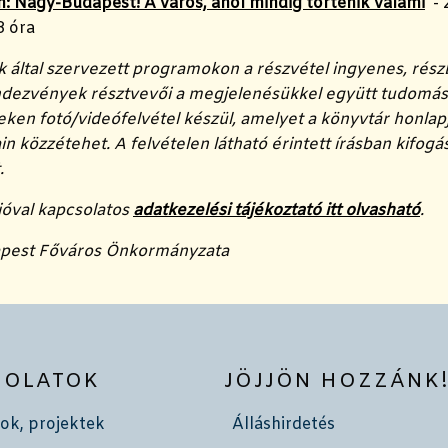
: Nagy-Budapest! A város, ahol mindig történik valami
- 
8 óra
 által szervezett programokon a részvétel ingyenes, rész
endezvények résztvevői a megjelenésükkel együtt tudomásu
en fotó/videófelvétel készül, amelyet a könyvtár honlap
in közzétehet. A felvételen látható érintett írásban kifog
.
ióval kapcsolatos
adatkezelési tájékoztató itt olvasható
.
pest Főváros Önkormányzata
SOLATOK
JÖJJÖN HOZZÁNK
ok, projektek
Álláshirdetés