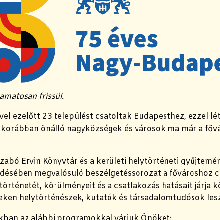
amatosan frissül.
el ezelőtt 23 települést csatoltak Budapesthez, ezzel lét
 korábban önálló nagyközségek és városok ma már a fővár
zabó Ervin Könyvtár és a kerületi helytörténeti gyűjtemé
ésében megvalósuló beszélgetéssorozat a fővároshoz c
történetét, körülményeit és a csatlakozás hatásait járja k
eken helytörténészek, kutatók és társadalomtudósok les
kban az alábbi programokkal várjuk Önöket: