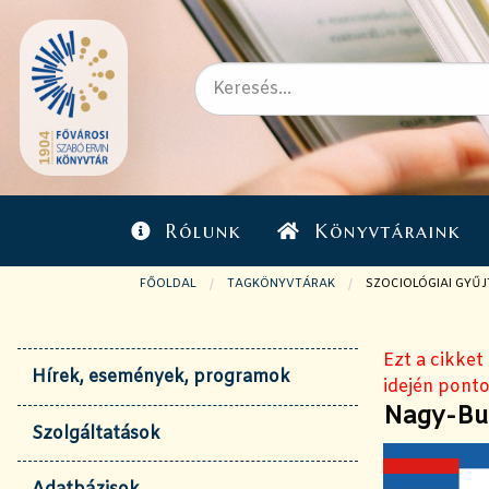
Rólunk
Könyvtáraink
FŐOLDAL
TAGKÖNYVTÁRAK
JELENLEGI OLDAL:
SZOCIOLÓGIAI GYŰ
Ezt a cikket
Hírek, események, programok
idején ponto
Nagy-Bu
Szolgáltatások