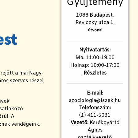
Gyűjtemény
1088 Budapest,
Reviczky utca 1.
útvonal
Nyitvatartás:
Ma: 11:00-19:00
Holnap: 10:00-17:00
rejött a mai Nagy-
Részletes
os szerves részei,
E-mail:
szociologia@fszek.hu
nyek
Telefonszám:
satlakozó
(1) 411-5031
örül. A
Vezető:
Kerékgyártó
znek vendégeink.
Ágnes
osztályvezető