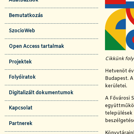
Adatbázisok
Bemutatkozás
SzocioWeb
Open Access tartalmak
Cikkünk foly
Projektek
Hetvenöt évv
Folyóiratok
Budapest. A
kerületei.
Digitalizált dokumentumok
A Fővárosi S
együttműköd
Kapcsolat
települések 
beszélgetés
Partnerek
Könyvtárain