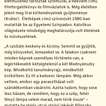
életművéhez tartoztak színművei, a Rekviem című
filmforgatókönyv és filmvázlatok is. Még életében
jelent meg lírai költeményeinek gyűjteménye
(Kráter). Életképek című színművét 1980-ban
mutatták be az Egyetemi Színpadon. Katolikus
világnézete mindvégig meghatározója volt életének
és művészetének.
„A szobám keskeny és kicsiny. Semmit se gyűjtök,
még könyveket, lemezeket se. A falakon csaknem
minden képnek személyes története van, a
legértékesebb kétségtelenül a két Mednyánszky
kép. Mindkettő tanulmányrajz, mindkettőt
örököltem. Ez itt a kedvenc lámpám. Még akkor
vettem, amikor egy parasztházat volt
szándékomban vásárolni. Azóta tudom, hogy sose
lesz házam, de remélem, hogy ez a szép, fehér
fényű lámpa velem marad, nem törik össze” –
mutatta be Hajós utcai utolsó lakását Pilinszky