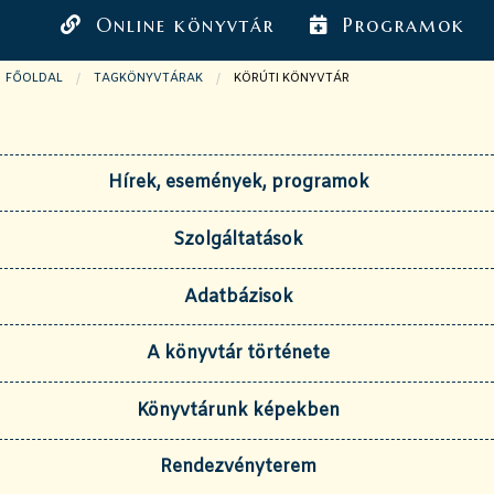
Online könyvtár
Programok
FŐOLDAL
TAGKÖNYVTÁRAK
JELENLEGI OLDAL:
KÖRÚTI KÖNYVTÁR
Hírek, események, programok
Szolgáltatások
Adatbázisok
A könyvtár története
Könyvtárunk képekben
Rendezvényterem