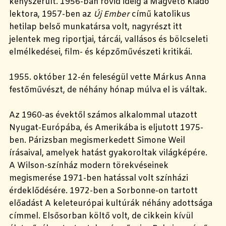
kényszerült. 1956-ban rövid ideig a Magvető Kiadó
lektora, 1957-ben az
Új Ember
című katolikus
hetilap belső munkatársa volt, nagyrészt itt
jelentek meg riportjai, tárcái, vallásos és bölcseleti
elmélkedései, film- és képzőművészeti kritikái.
1955. október 12-én feleségül vette Márkus Anna
festőművészt, de néhány hónap múlva el is váltak.
Az 1960-as évektől számos alkalommal utazott
Nyugat-Európába, és Amerikába is eljutott 1975-
ben. Párizsban megismerkedett Simone Weil
írásaival, amelyek hatást gyakoroltak világképére.
A Wilson-színház modern törekvéseinek
megismerése 1971-ben hatással volt színházi
érdeklődésére. 1972-ben a Sorbonne-on tartott
előadást A keleteurópai kultúrák néhány adottsága
címmel. Elsősorban költő volt, de cikkein kívül