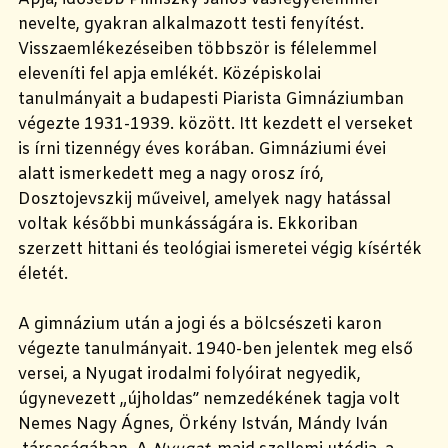
nevelte, gyakran alkalmazott testi fenyítést.
Visszaemlékezéseiben többször is félelemmel
eleveníti fel apja emlékét. Középiskolai
tanulmányait a budapesti Piarista Gimnáziumban
végezte 1931-1939. között. Itt kezdett el verseket
is írni tizennégy éves korában. Gimnáziumi évei
alatt ismerkedett meg a nagy orosz író,
Dosztojevszkij műveivel, amelyek nagy hatással
voltak későbbi munkásságára is. Ekkoriban
szerzett hittani és teológiai ismeretei végig kísérték
életét.
A gimnázium után a jogi és a bölcsészeti karon
végezte tanulmányait. 1940-ben jelentek meg első
versei, a Nyugat
irodalmi folyóirat negyedik,
úgynevezett „újholdas” nemzedékének tagja volt
Nemes Nagy Ágnes, Örkény István, Mándy Iván