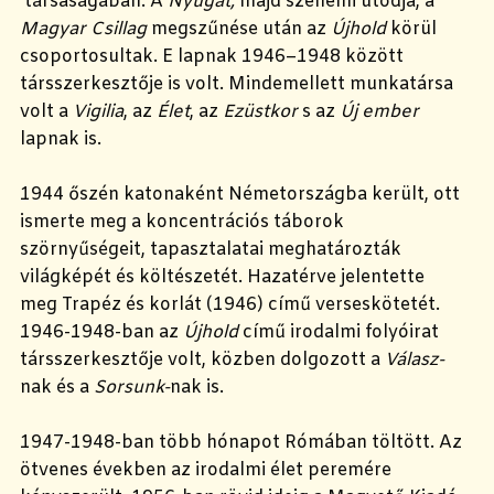
társaságában. A
Nyugat,
majd szellemi utódja, a
Magyar Csillag
megszűnése után az
Újhold
körül
csoportosultak.
E lapnak 1946–1948 között
társszerkesztője is volt. Mindemellett munkatársa
volt a
Vigilia
,
az
Élet
, az
Ezüstkor
s az
Új ember
lapnak is.
1944 őszén katonaként Németországba került, ott
ismerte meg a koncentrációs táborok
szörnyűségeit, tapasztalatai meghatározták
világképét és költészetét. Hazatérve jelentette
meg Trapéz és korlát (1946) című verseskötetét.
1946-1948-ban az
Újhold
című irodalmi folyóirat
társszerkesztője volt, közben dolgozott a
Válasz-
nak és a
Sorsunk-
nak is.
1947-1948-ban több hónapot Rómában töltött. Az
ötvenes években az irodalmi élet peremére