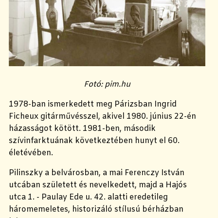
Fotó: pim.hu
1978-ban ismerkedett meg Párizsban Ingrid
Ficheux
gitárművésszel, akivel 1980. június 22-én
házasságot kötött. 1981-ben, m
ásodik
szívinfarktuának
következtében hunyt el 60.
életévében.
Pilinszky a belvárosban, a mai Ferenczy István
utcában született és nevelkedett, majd a Hajós
utca 1. - Paulay Ede u. 42. alatti eredetileg
háromemeletes, historizáló stílusú bérházban