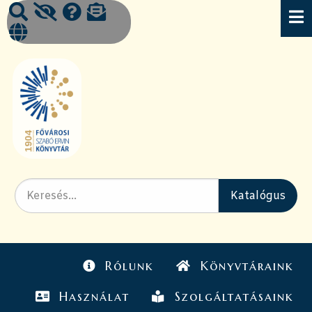
Rólunk
Könyvtáraink
Használat
Szolgáltatásaink