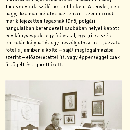
János egy róla szóló portréfilmben. A tényleg nem
nagy, de a mai méretekhez szokott szemünknek
már kifejezetten tágasnak tűnő, polgári
hangulatban berendezett szobában helyet kapott
egy könyvespolc, egy íróasztal, egy „ritka szép
porcelán kályha” és egy beszélgetősarok is, azzal a
fotellel, amiben a költő – saját megfogalmazása
szerint – előszeretettel írt, vagy éppenséggel csak
üldögélt és cigarettázott.