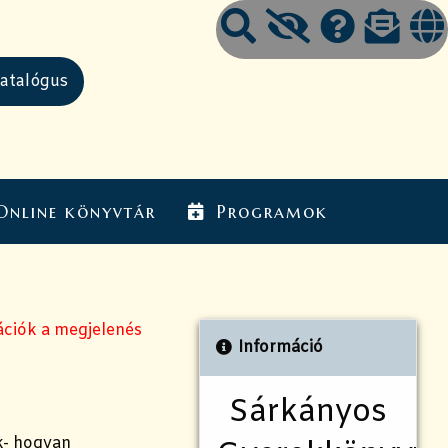
Online könyvtár
Programok
ációk a megjelenés
Információ
Sárkányos
k- hogyan