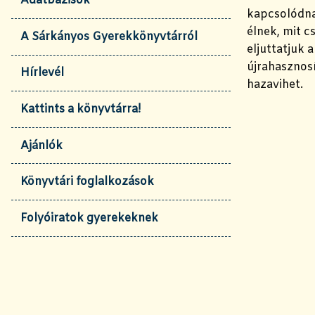
Adatbázisok
kapcsolódna
élnek, mit c
A Sárkányos Gyerekkönyvtárról
eljuttatjuk
újrahasznos
Hírlevél
hazavihet.
Kattints a könyvtárra!
Ajánlók
Könyvtári foglalkozások
Folyóiratok gyerekeknek