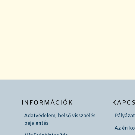
INFORMÁCIÓK
KAPC
Adatvédelem, belső visszaélés
Pályázat
bejelentés
Az én k