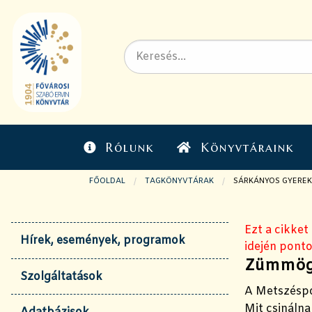
Rólunk
Könyvtáraink
FŐOLDAL
TAGKÖNYVTÁRAK
JELENLEGI OLDAL:
SÁRKÁNYOS GYERE
Ezt a cikket
Hírek, események, programok
idején ponto
Zümmög
Szolgáltatások
A Metszéspo
Mit csináln