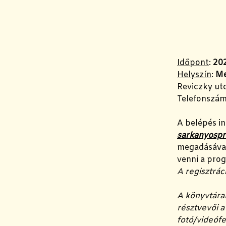
Időpont
:
202
Helyszín
:
Me
Reviczky utc
Telefonszám
A belépés in
sarkanyosp
megadásával.
venni a prog
A regisztrác
A könyvtára
résztvevői 
fotó/videófe