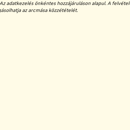
Az adatkezelés önkéntes hozzájáruláson alapul. A felvétele
gásolhatja az arcmása közzétételét.