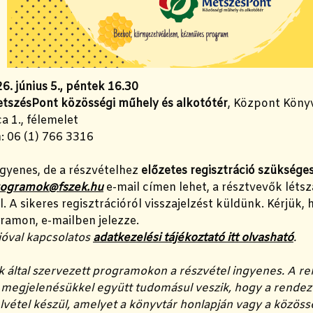
6. június 5., péntek 16.30
tszésPont közösségi műhely és alkotótér
, Központ Köny
a 1., félemelet
: 06 (1) 766 3316
gyenes, de a részvételhez
előzetes regisztráció szüksége
rogramok@fszek.hu
e-mail címen lehet, a résztvevők lét
 A sikeres regisztrációról visszajelzést küldünk. Kérjük,
ramon, e-mailben jelezze.
ióval kapcsolatos
adatkezelési tájékoztató itt olvasható
.
k által szervezett programokon a részvétel ingyenes. A 
a megjelenésükkel együtt tudomásul veszik, hogy a rend
lvétel készül, amelyet a könyvtár honlapján vagy a közöss