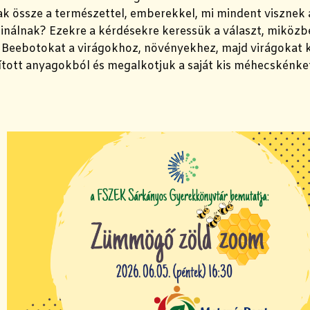
k össze a természettel, emberekkel, mi mindent visznek
sinálnak? Ezekre a kérdésekre keressük a választ, miköz
 a Beebotokat a virágokhoz, növényekhez, majd virágokat 
ított anyagokból és megalkotjuk a saját kis méhecskénke