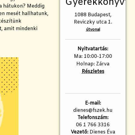
Gyerekkönyvtá
 a hátukon? Meddig
ben mesét hallhatunk,
1088 Budapest,
készítünk
Reviczky utca 1.
t, amit mindenki
útvonal
Nyitvatartás:
Ma: 10:00-17:00
Holnap: Zárva
Részletes
E-mail:
dienes@fszek.hu
Telefonszám:
06 1 766 3316
Vezető:
Dienes Éva