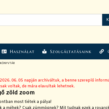
Használat
Szolgáltatásaink
KKÖNYVTÁR
 2026. 06. 05 napján archiváltuk, a benne szereplő inform
sak voltak, de mára elavultak lehetnek.
ő zöld zoom
ntban most tiétek a pálya!
ak a méhek? Csak zümmögnek? Mit tudnak ezek a rovaro