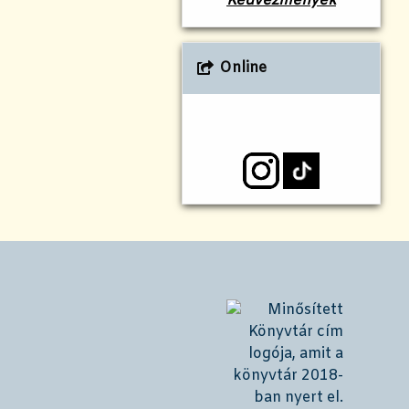
Kedvezmények
Online
!