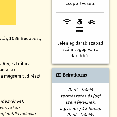
csoportvezető
vtár, 1088 Budapest,
Jelenleg
darab szabad
számítógép van a
darabból.
s
. Regisztrálni a
számának
Beiratkozás
 ha mégsem tud részt
Regisztráció
természetes és jogi
rendezvények
személyeknek:
ezvényeken
ingyenes / 12 hónap
égi média oldalain
Regisztrációs