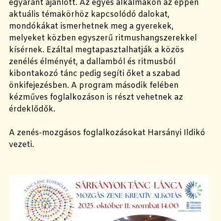
egyaránt ajánlott. Az egyes alkalmakon az éppen
aktuális témakörhöz kapcsolódó dalokat,
mondókákat ismerhetnek meg a gyerekek,
melyeket közben egyszerű ritmushangszerekkel
kísérnek. Ezáltal megtapasztalhatják a közös
zenélés élményét, a dallamból és ritmusból
kibontakozó tánc pedig segíti őket a szabad
önkifejezésben. A program második felében
kézműves foglalkozáson is részt vehetnek az
érdeklődők.
A zenés-mozgásos foglalkozásokat Harsányi Ildikó
vezeti.