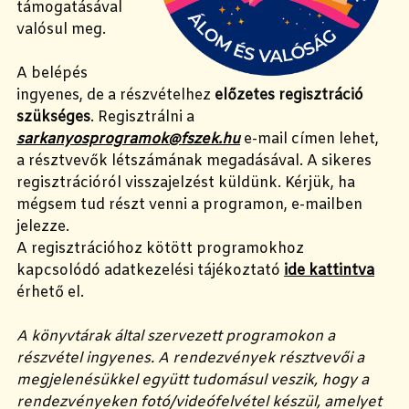
támogatásával
valósul meg.
A belépés
ingyenes, de a részvételhez
előzetes regisztráció
szükséges
. Regisztrálni a
sarkanyosprogramok@fszek.hu
e-mail címen lehet,
a résztvevők létszámának megadásával. A sikeres
regisztrációról visszajelzést küldünk. Kérjük, ha
mégsem tud részt venni a programon, e-mailben
jelezze.
A regisztrációhoz kötött programokhoz
kapcsolódó adatkezelési tájékoztató
ide kattintva
érhető el.
A könyvtárak által szervezett programokon a
részvétel ingyenes. A rendezvények résztvevői a
megjelenésükkel együtt tudomásul veszik, hogy a
rendezvényeken fotó/videófelvétel készül, amelyet