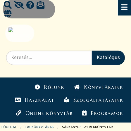
Rólunk
Könyvtáraink
Használat
Szolgáltatásaink
Online könyvtár
Programok
FŐOLDAL
TAGKÖNYVTÁRAK
JELENLEGI OLDAL:
SÁRKÁNYOS GYEREKKÖNYVTÁR