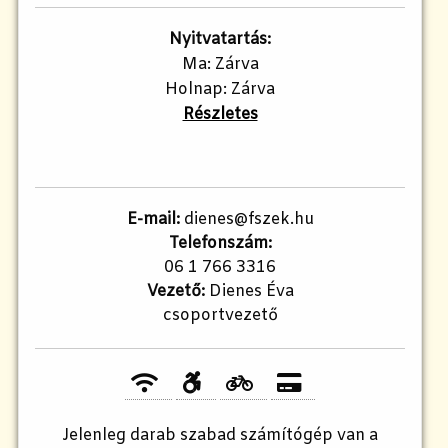
Nyitvatartás:
Ma: Zárva
Holnap: Zárva
Részletes
E-mail:
dienes@fszek.hu
Telefonszám:
06 1 766 3316
Vezető:
Dienes Éva
csoportvezető
Jelenleg
darab szabad számítógép van a