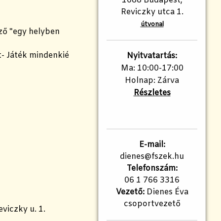
1088 Budapest,
Reviczky utca 1.
útvonal
ező "egy helyben
t- Játék mindenkié
Nyitvatartás:
Ma: 10:00-17:00
Holnap: Zárva
Részletes
E-mail:
dienes@fszek.hu
Telefonszám:
06 1 766 3316
Vezető:
Dienes Éva
csoportvezető
eviczky u. 1.