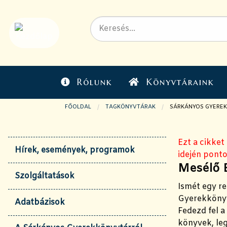
Rólunk
Könyvtáraink
FŐOLDAL
TAGKÖNYVTÁRAK
JELENLEGI OLDAL:
SÁRKÁNYOS GYERE
Ezt a cikket
Hírek, események, programok
idején ponto
Mesélő B
Szolgáltatások
Ismét egy r
Gyerekköny
Adatbázisok
Fedezd fel a
könyvek, leg