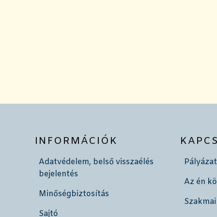
INFORMÁCIÓK
KAPC
Adatvédelem, belső visszaélés
Pályázat
bejelentés
Az én k
Minőségbiztosítás
Szakmai
Sajtó