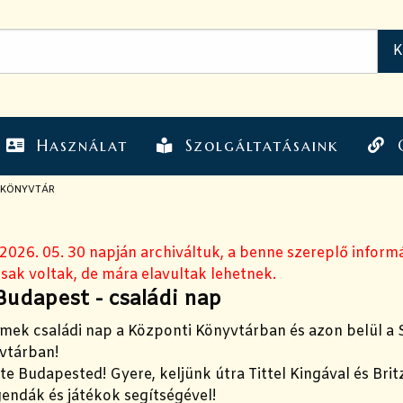
Használat
Szolgáltatásaink
KKÖNYVTÁR
 2026. 05. 30 napján archiváltuk, a benne szereplő inform
sak voltak, de mára elavultak lehetnek.
udapest - családi nap
emek családi nap a Központi Könyvtárban és azon belül a
vtárban!
 te Budapested! Gyere, keljünk útra Tittel Kingával és Brit
endák és játékok segítségével!