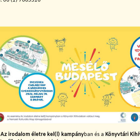
: 06 (1) 7663316
y
Az irodalom életre kel(l) kampány
ban és a
Könyvtári Kihí