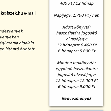
400 Ft / 12 hónap
k@fszek.hu
e-mail
Napijegy:
1.700 Ft / nap
Adott könyvtár
rendezvények
használatára jogosító
ezvényeken
olvasójegy:
égi média oldalain
12 hónapra: 8.400 Ft
n látható érintett
6 hónapra: 5.800 Ft
Minden tagkönyvtár
egyidejű használatára
jogosító olvasójegy:
12 hónapra: 12.000 Ft
6 hónapra: 9.000 Ft
Kedvezmények