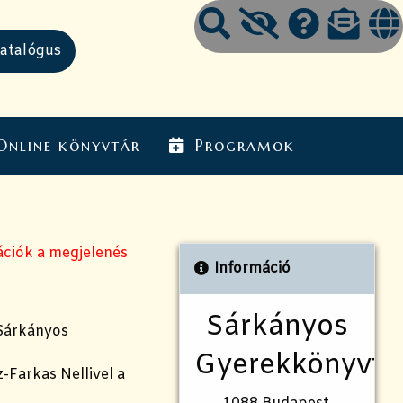
Online könyvtár
Programok
ációk a megjelenés
Információ
Sárkányos
 Sárkányos
Gyerekkönyvtá
z-Farkas Nellivel a