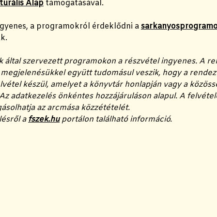
turális Alap
támogatásával.
ngyenes, a programokról érdeklődni a
sarkanyosprogramo
k.
k által szervezett programokon a részvétel ingyenes. A 
a megjelenésükkel együtt tudomásul veszik, hogy a rend
lvétel készül, amelyet a könyvtár honlapján vagy a közöss
Az adatkezelés önkéntes hozzájáruláson alapul. A felvétele
gásolhatja az arcmása közzétételét.
lésről a
fszek.hu
portálon található információ.