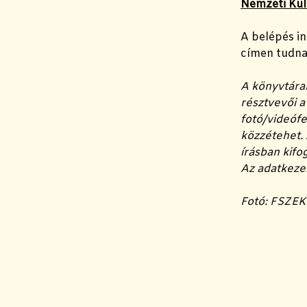
Nemzeti Kul
A belépés i
címen tudna
A könyvtára
résztvevői 
fotó/videófe
közzétehet. 
írásban kifo
Az adatkeze
Fotó: FSZEK