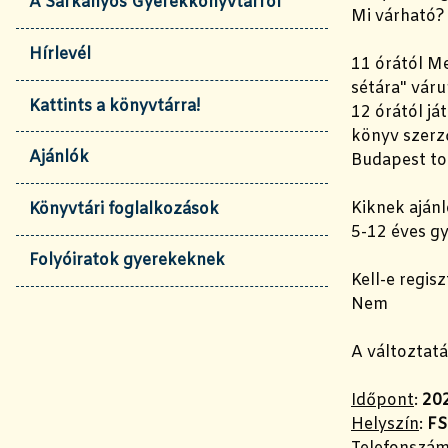
A Sárkányos Gyerekkönyvtárról
Mi várható?
Hírlevél
11 órától Me
sétára" váru
Kattints a könyvtárra!
12 órától já
könyv szerz
Ajánlók
Budapest tot
Kiknek ajánl
Könyvtári foglalkozások
5-12 éves g
Folyóiratok gyerekeknek
Kell-e regisz
Nem
A változtatá
Időpont
:
202
Helyszín
:
FS