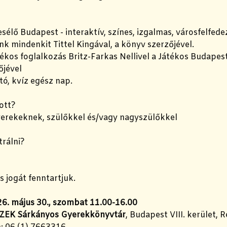
sélő Budapest - interaktív, színes, izgalmas, városfelfed
nk mindenkit Tittel Kingával, a könyv szerzőjével.
tékos foglalkozás Britz-Farkas Nellivel a Játékos Budapes
őjével
ó, kvíz egész nap.
ott?
yerekeknek, szülőkkel és/vagy nagyszülőkkel
trálni?
s jogát fenntartjuk.
6. május 30., szombat 11.00-16.00
ZEK Sárkányos Gyerekkönyvtár
, Budapest VIII. kerület, R