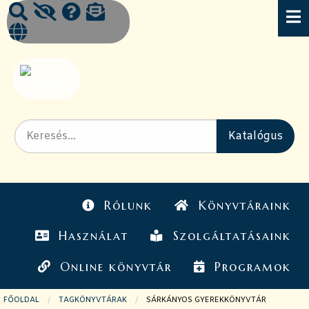
Rólunk
Könyvtáraink
Használat
Szolgáltatásaink
Online könyvtár
Programok
FŐOLDAL
TAGKÖNYVTÁRAK
JELENLEGI OLDAL:
SÁRKÁNYOS GYEREKKÖNYVTÁR