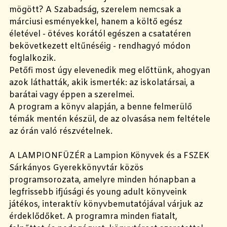
mögött? A Szabadság, szerelem nemcsak a
márciusi esményekkel, hanem a költő egész
életével - ötéves korától egészen a csatatéren
bekövetkezett eltűnéséig - rendhagyó módon
foglalkozik.
Petőfi most úgy elevenedik meg előttünk, ahogyan
azok láthatták, akik ismerték: az iskolatársai, a
barátai vagy éppen a szerelmei.
A program a könyv alapján, a benne felmerülő
témák mentén készül, de az olvasása nem feltétele
az órán való részvételnek.
A LAMPIONFÜZÉR a Lampion Könyvek és a FSZEK
Sárkányos Gyerekkönyvtár közös
programsorozata, amelyre minden hónapban a
legfrissebb ifjúsági és young adult könyveink
játékos, interaktív könyvbemutatójával várjuk az
érdeklődőket. A programra minden fiatalt,