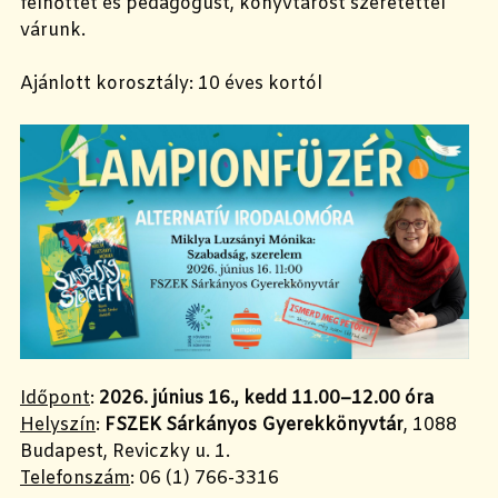
felnőttet és pedagógust, könyvtárost szeretettel
várunk.
Ajánlott korosztály: 10 éves kortól
Időpont
:
2026. június 16., kedd 11.00–12.00 óra
Helyszín
:
FSZEK Sárkányos Gyerekkönyvtár
, 1088
Budapest, Reviczky u. 1.
Telefonszám
: 06 (1) 766-3316