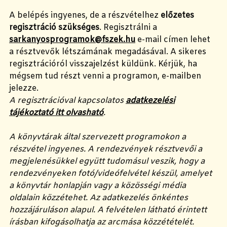
A belépés ingyenes, de a részvételhez
előzetes
regisztráció szükséges
. Regisztrálni a
sarkanyosprogramok@fszek.hu
e-mail címen lehet
a résztvevők létszámának megadásával. A sikeres
regisztrációról visszajelzést küldünk. Kérjük, ha
mégsem tud részt venni a programon, e-mailben
jelezze.
A regisztrációval kapcsolatos
adatkezelési
tájékoztató itt olvasható
.
A könyvtárak által szervezett programokon a
részvétel ingyenes. A rendezvények résztvevői a
megjelenésükkel együtt tudomásul veszik, hogy a
rendezvényeken fotó/videófelvétel készül, amelyet
a könyvtár honlapján vagy a közösségi média
oldalain közzétehet. Az adatkezelés önkéntes
hozzájáruláson alapul. A felvételen látható érintett
írásban kifogásolhatja az arcmása közzétételét.