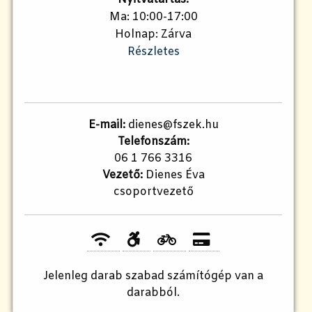
Ma: 10:00-17:00
Holnap: Zárva
Részletes
E-mail:
dienes@fszek.hu
Telefonszám:
06 1 766 3316
Vezető:
Dienes Éva
csoportvezető
Jelenleg
darab szabad számítógép van a
darabból.