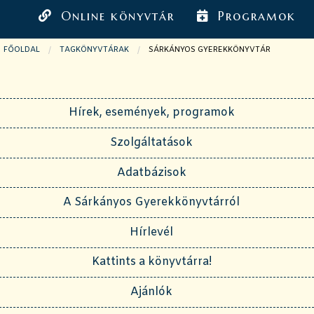
Online könyvtár
Programok
FŐOLDAL
TAGKÖNYVTÁRAK
JELENLEGI OLDAL:
SÁRKÁNYOS GYEREKKÖNYVTÁR
Hírek, események, programok
Szolgáltatások
Adatbázisok
A Sárkányos Gyerekkönyvtárról
Hírlevél
Kattints a könyvtárra!
Ajánlók