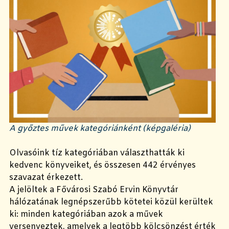
A győztes művek kategóriánként (képgaléria)
Olvasóink tíz kategóriában választhatták ki
kedvenc könyveiket, és összesen 442 érvényes
szavazat érkezett.
A jelöltek a Fővárosi Szabó Ervin Könyvtár
hálózatának legnépszerűbb kötetei közül kerültek
ki: minden kategóriában azok a művek
versenyeztek, amelyek a legtöbb kölcsönzést érték