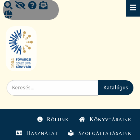
Rólunk
Könyvtáraink
Használat
Szolgáltatásaink