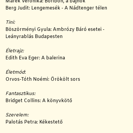
Marék Veronika: Boribon, a bajnok
Berg Judit: Lengemesék - A Nádtenger télen
Tini:
Böszörményi Gyula: Ambrózy Báró esetei -
Leányrablás Budapesten
Életrajz:
Edith Eva Eger: A balerina
Életmód
:
Orvos-Tóth Noémi: Örökölt sors
Fantasztikus:
Bridget Collins: A könyvkötő
Szerelem:
Palotás Petra: Kékestető