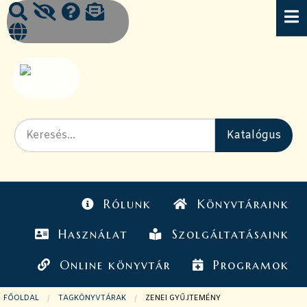
Rólunk
Könyvtáraink
Használat
Szolgáltatásaink
Online könyvtár
Programok
FŐOLDAL
TAGKÖNYVTÁRAK
JELENLEGI OLDAL:
ZENEI GYŰJTEMÉNY