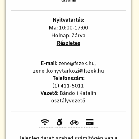
útvonal
Nyitvatartás:
Ma: 10:00-17:00
Holnap: Zárva
Részletes
E-mail:
zene@fszek.hu,
zenei.konyvtarkozi@fszek.hu
Telefonszám:
(1) 411-5011
Vezető:
Bándoli Katalin
osztályvezető
Jelenleg
darab szabad számítógép van a