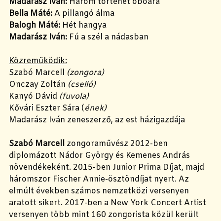
Madarász Iván:
Három történet oboára
Bella Máté:
A pillangó álma
Balogh Máté:
Hét hangya
Madarász Iván:
Fú a szél a nádasban
Közreműködik:
Szabó Marcell
(zongora)
Onczay Zoltán
(cselló)
Kanyó Dávid
(fuvola)
Kővári Eszter Sára (
ének)
Madarász Iván zeneszerző, az est házigazdája
Szabó Marcell
zongoraművész 2012-ben
diplomázott Nádor György és Kemenes András
növendékeként. 2015-ben Junior Prima Díjat, majd
háromszor Fischer Annie-ösztöndíjat nyert. Az
elmúlt években számos nemzetközi versenyen
aratott sikert. 2017-ben a New York Concert Artist
versenyen több mint 160 zongorista közül került