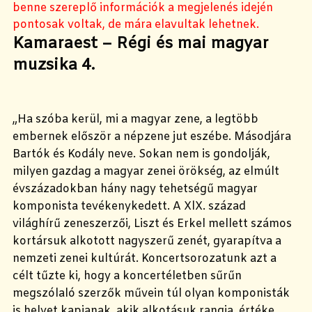
benne szereplő információk a megjelenés idején
pontosak voltak, de mára elavultak lehetnek.
Kamaraest – Régi és mai magyar
muzsika 4.
„Ha szóba kerül, mi a magyar zene, a legtöbb
embernek először a népzene jut eszébe. Másodjára
Bartók és Kodály neve. Sokan nem is gondolják,
milyen gazdag a magyar zenei örökség, az elmúlt
évszázadokban hány nagy tehetségű magyar
komponista tevékenykedett. A XlX. század
világhírű zeneszerzői, Liszt és Erkel mellett számos
kortársuk alkotott nagyszerű zenét, gyarapítva a
nemzeti zenei kultúrát. Koncertsorozatunk azt a
célt tűzte ki, hogy a koncertéletben sűrűn
megszólaló szerzők művein túl olyan komponisták
is helyet kapjanak, akik alkotásuk rangja, értéke