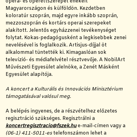
opera- és operettszerepet énekelt
Magyarországon és külföldön. Kezdetben
koloratúr szoprán, majd egyre inkább szoprán,
mezzoszoprán és kortárs operai szerepeket
alakított. Jelentős egyházzenei tevékenységet
folytat. Kokas-pedagógusként a legkisebbek zenei
nevelésével is foglalkozik. Artisjus-díjjal öt
alkalommal tüntették ki. Kimagaslóan sok
televízió- és médiafelvétel résztvevője. A NobilArt
Művészeti Egyesület alelnöke, a Zenét Másként
Egyesület alapítója.
A koncert a Kulturális és Innovációs Minisztérium
támogatásával valósul meg.
A belépés ingyenes, de a részvételhez előzetes
regisztráció szükséges. Regisztrálni a
koncertregisztracio@fszek.hu
e-mail-címen vagy a
(06-1) 411-5011-es
telefonszámon lehet a