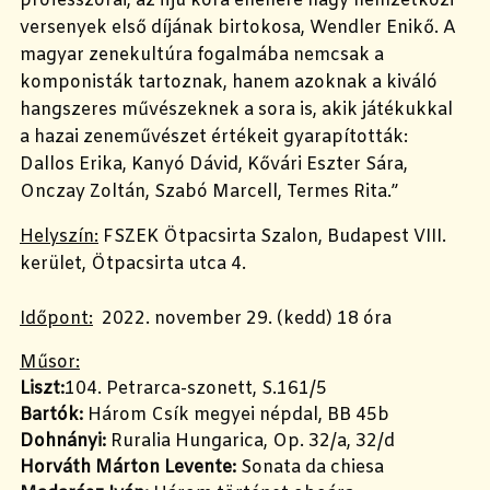
professzorai, az ifjú kora ellenére nagy nemzetközi
versenyek első díjának birtokosa, Wendler Enikő. A
magyar zenekultúra fogalmába nemcsak a
komponisták tartoznak, hanem azoknak a kiváló
hangszeres művészeknek a sora is, akik játékukkal
a hazai zeneművészet értékeit gyarapították:
Dallos Erika, Kanyó Dávid, Kővári Eszter Sára,
Onczay Zoltán, Szabó Marcell, Termes Rita.”
Helyszín:
FSZEK Ötpacsirta Szalon
, Budapest VIII.
kerület, Ötpacsirta utca 4.
Időpont:
2022. november 29. (kedd) 18 óra
Műsor:
Liszt:
104. Petrarca-szonett, S.161/5
Bartók:
Három Csík megyei népdal, BB 45b
Dohnányi:
Ruralia Hungarica, Op. 32/a, 32/d
Horváth Márton Levente:
Sonata da chiesa