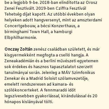
be a legjobb 9-be. 2018-ban elindította az Orosz
Zenei Fesztivált. 2019-ben Cziffra Fesztivál
Tehetség díjat kapott. Az utóbbi években olyan
helyeken adott hangversenyt, mint az amszterdami
Concertgebouw, a bécsi Konzerthaus, a
birminghami Town Hall, a hamburgi
Elbphilharmonie.
Onczay Zoltán
zenész családban született, és már
kisgyermekként megfogta a cselló hangja. A
Zeneakadémián és a berlini művészeti egyetemen
sok érdekes és hasznos tapasztalatot szerzett
tanulmányai során. Jelenleg a MÁV Szimfonikus
Zenekar és a Madrid Soloist szólamvezetője,
emelett rendszeresen ad kamara- és
szólókoncerteket. A fennmaradó időt
legszívesebben gyakorlással, kirándulással és 20
hónapos kislányával tölti.