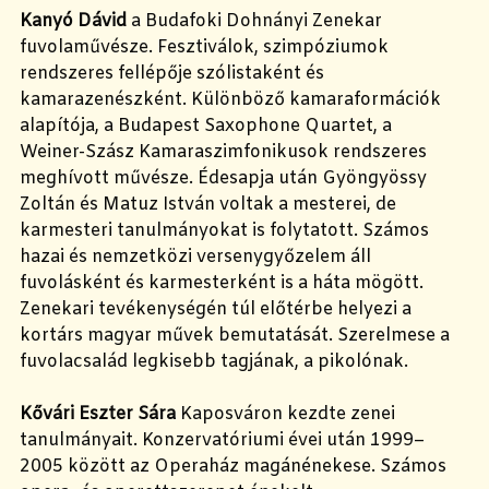
Kanyó Dávid
a Budafoki Dohnányi Zenekar
fuvolaművésze. Fesztiválok, szimpóziumok
rendszeres fellépője szólistaként és
kamarazenészként. Különböző kamaraformációk
alapítója, a Budapest Saxophone Quartet, a
Weiner-Szász Kamaraszimfonikusok rendszeres
meghívott művésze. Édesapja után Gyöngyössy
Zoltán és Matuz István voltak a mesterei, de
karmesteri tanulmányokat is folytatott. Számos
hazai és nemzetközi versenygyőzelem áll
fuvolásként és karmesterként is a háta mögött.
Zenekari tevékenységén túl előtérbe helyezi a
kortárs magyar művek bemutatását. Szerelmese a
fuvolacsalád legkisebb tagjának, a pikolónak.
Kővári Eszter Sára
Kaposváron kezdte zenei
tanulmányait. Konzervatóriumi évei után 1999–
2005 között az Operaház magánénekese. Számos