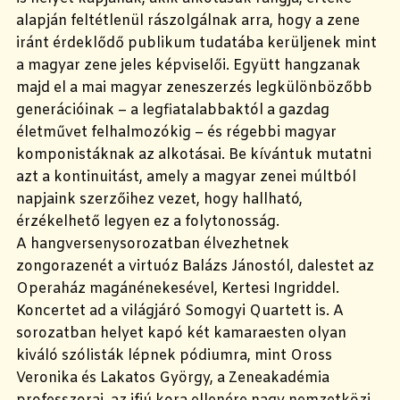
alapján feltétlenül rászolgálnak arra, hogy a zene
iránt érdeklődő publikum tudatába kerüljenek mint
a magyar zene jeles képviselői. Együtt hangzanak
majd el a mai magyar zeneszerzés legkülönbözőbb
generációinak – a legfiatalabbaktól a gazdag
életművet felhalmozókig – és régebbi magyar
komponistáknak az alkotásai. Be kívántuk mutatni
azt a kontinuitást, amely a magyar zenei múltból
napjaink szerzőihez vezet, hogy hallható,
érzékelhető legyen ez a folytonosság.
A hangversenysorozatban élvezhetnek
zongorazenét a virtuóz Balázs Jánostól, dalestet az
Operaház magánénekesével, Kertesi Ingriddel.
Koncertet ad a világjáró Somogyi Quartett is. A
sorozatban helyet kapó két kamaraesten olyan
kiváló szólisták lépnek pódiumra, mint Oross
Veronika és Lakatos György, a Zeneakadémia