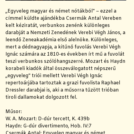
„Egyveleg magyar és német nótákból" – ezzel a
címmel küldte ajándékba Csermák Antal Vereben
kelt kéziratát, verbunkos zenénk különleges
darabját a Nemzeti Zenedének Verebi Végh János, a
leendő Zeneakadémia első alelnöke. Különleges,
mert a dédnagyapja, a kitűnő fuvolás Verebi Végh
Ignác számára az 1810-es években írt mű a fuvolát
teszi verbunkos szólóhangszerré. Mozart és Haydn
korabeli kiadók által összeválogatott népszerű
„egyveleg" triói mellett Verebi Végh Ignác
repertoárjába tartoztak a grazi fuvolista Raphael
Dressler darabjai is, aki a műsorra tűzött trióban
tiroli dallamokat dolgozott fel.
Műsor:
W. A. Mozart: D-dúr tercett, K. 439b
Haydn: G-dúr divertimento, Hob. IV:7
Csermák Antal: Egyveleg magyar és német