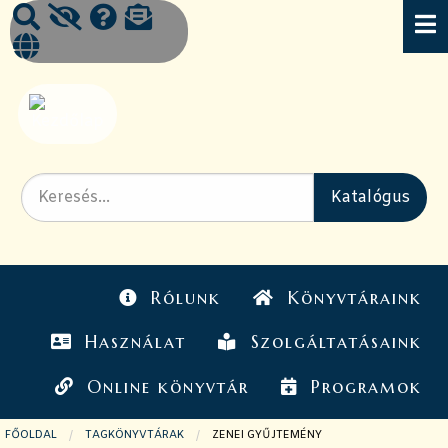
Rólunk
Könyvtáraink
Használat
Szolgáltatásaink
Online könyvtár
Programok
FŐOLDAL
TAGKÖNYVTÁRAK
JELENLEGI OLDAL:
ZENEI GYŰJTEMÉNY