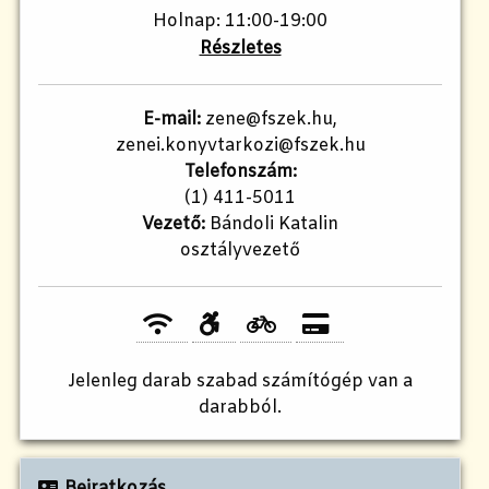
Holnap: 11:00-19:00
Részletes
E-mail:
zene@fszek.hu,
zenei.konyvtarkozi@fszek.hu
Telefonszám:
(1) 411-5011
Vezető:
Bándoli Katalin
osztályvezető
Jelenleg
darab szabad számítógép van a
darabból.
Beiratkozás