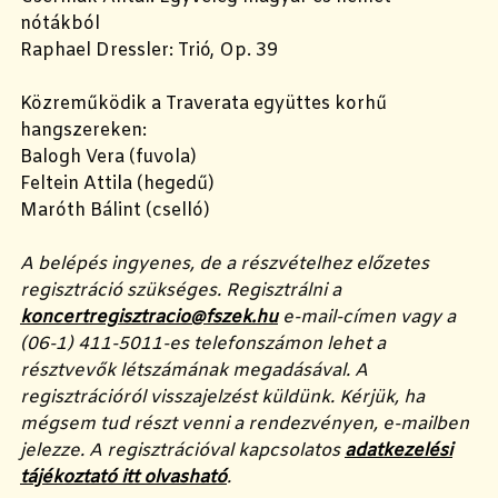
nótákból
Raphael Dressler: Trió, Op. 39
Közreműködik a Traverata együttes korhű
hangszereken:
Balogh Vera (fuvola)
Feltein Attila (hegedű)
Maróth Bálint (cselló)
A belépés ingyenes, de a részvételhez előzetes
regisztráció szükséges. Regisztrálni a
koncertregisztracio@fszek.hu
e-mail-címen vagy a
(06-1) 411-5011-es telefonszámon lehet a
résztvevők létszámának megadásával. A
regisztrációról visszajelzést küldünk. Kérjük, ha
mégsem tud részt venni a rendezvényen, e-mailben
jelezze. A regisztrációval kapcsolatos
adatkezelési
tájékoztató itt olvasható
.