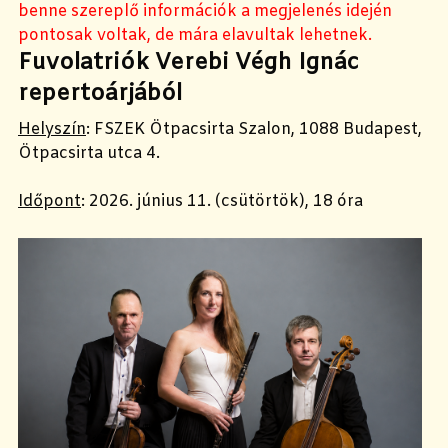
benne szereplő információk a megjelenés idején
pontosak voltak, de mára elavultak lehetnek.
Fuvolatriók Verebi Végh Ignác
repertoárjából
Helyszín
:
FSZEK Ötpacsirta Szalon, 1088 Budapest,
Ötpacsirta utca 4.
Időpont
:
2026. június 11. (csütörtök), 18 óra