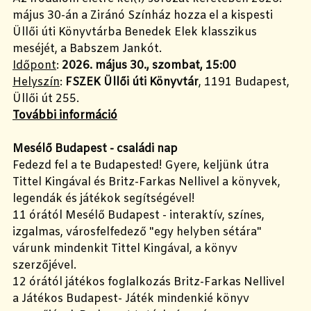
május 30-án a Ziránó Színház hozza el a kispesti
Üllői úti Könyvtárba Benedek Elek klasszikus
meséjét, a Babszem Jankót.
Időpont
:
2026. május 30., szombat, 15:00
Helyszín
:
FSZEK Üllői úti Könyvtár
, 1191 Budapest,
Üllői út 255.
További információ
Mesélő Budapest - családi nap
Fedezd fel a te Budapested! Gyere, keljünk útra
Tittel Kingával és Britz-Farkas Nellivel a könyvek,
legendák és játékok segítségével!
11 órától Mesélő Budapest - interaktív, színes,
izgalmas, városfelfedező "egy helyben sétára"
várunk mindenkit Tittel Kingával, a könyv
szerzőjével.
12 órától játékos foglalkozás Britz-Farkas Nellivel
a Játékos Budapest- Játék mindenkié könyv