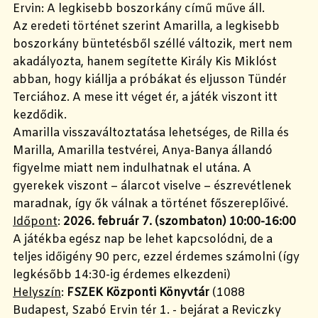
Ervin: A legkisebb boszorkány című műve áll.
Az eredeti történet szerint Amarilla, a legkisebb
boszorkány büntetésből széllé változik, mert nem
akadályozta, hanem segítette Király Kis Miklóst
abban, hogy kiállja a próbákat és eljusson Tündér
Terciához. A mese itt véget ér, a játék viszont itt
kezdődik.
Amarilla visszaváltoztatása lehetséges, de Rilla és
Marilla, Amarilla testvérei, Anya-Banya állandó
figyelme miatt nem indulhatnak el utána. A
gyerekek viszont – álarcot viselve – észrevétlenek
maradnak, így ők válnak a történet főszereplőivé.
Időpont
:
2026. február 7. (szombaton) 10:00-16:00
A játékba egész nap be lehet kapcsolódni, de a
teljes időigény 90 perc, ezzel érdemes számolni (így
legkésőbb 14:30-ig érdemes elkezdeni)
Helyszín
:
FSZEK Központi Könyvtár
(1088
Budapest, Szabó Ervin tér 1. - bejárat a Reviczky