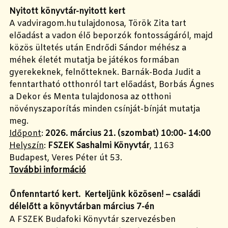
Nyitott könyvtár-nyitott kert
A vadviragom.hu tulajdonosa, Török Zita tart
előadást a vadon élő beporzók fontosságáról, majd
közös ültetés után Endrődi Sándor méhész a
méhek életét mutatja be játékos formában
gyerekeknek, felnőtteknek. Barnák-Boda Judit a
fenntartható otthonról tart előadást, Borbás Ágnes
a Dekor és Menta tulajdonosa az otthoni
növényszaporítás minden csínját-bínját mutatja
meg.
Időpont
:
2026. március 21. (szombat) 10:00- 14:00
Helyszín
:
FSZEK Sashalmi Könyvtár
, 1163
Budapest, Veres Péter út 53.
További információ
Önfenntartó kert. Kerteljünk közösen! – családi
délelőtt a könyvtárban március 7-én
A FSZEK Budafoki Könyvtár szervezésben