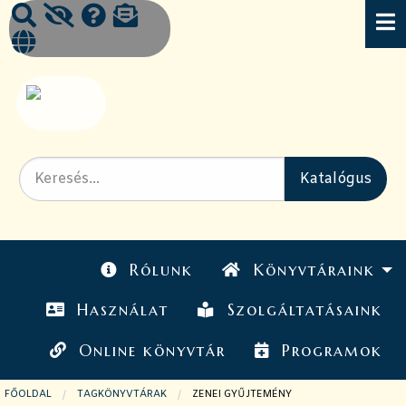
Rólunk
Könyvtáraink
Használat
Szolgáltatásaink
Online könyvtár
Programok
FŐOLDAL
TAGKÖNYVTÁRAK
JELENLEGI OLDAL:
ZENEI GYŰJTEMÉNY