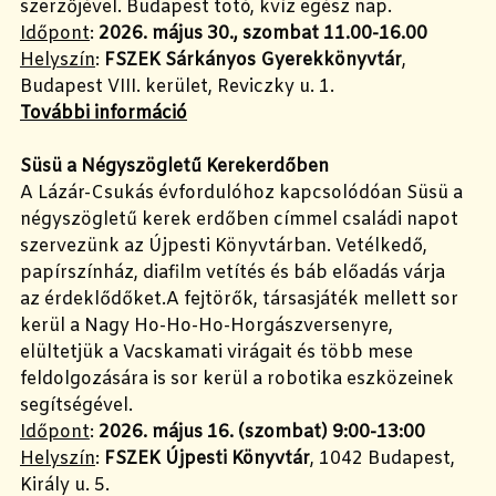
szerzőjével. Budapest totó, kvíz egész nap.
Időpont
:
2026. május 30., szombat 11.00-16.00
Helyszín
:
FSZEK Sárkányos Gyerekkönyvtár
,
Budapest VIII. kerület, Reviczky u. 1.
További információ
Süsü a Négyszögletű Kerekerdőben
A Lázár-Csukás évfordulóhoz kapcsolódóan Süsü a
négyszögletű kerek erdőben címmel családi napot
szervezünk az Újpesti Könyvtárban. Vetélkedő,
papírszínház, diafilm vetítés és báb előadás várja
az érdeklődőket.A fejtörők, társasjáték mellett sor
kerül a Nagy Ho-Ho-Ho-Horgászversenyre,
elültetjük a Vacskamati virágait és több mese
feldolgozására is sor kerül a robotika eszközeinek
segítségével.
Időpont
:
2026. május 16. (szombat) 9:00-13:00
Helyszín
:
FSZEK Újpesti Könyvtár
, 1042 Budapest,
Király u. 5.