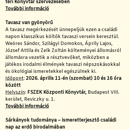
téri Könyvtár szervezésében
További információ
Tavasz van gyönyörű
A tavasz megérkezését ünnepeljük ezen a családi
napon klasszikus költők tavaszi versein keresztül.
Weöres Sándor, Szilágyi Domokos, Áprily Lajos,
József Attila és Zelk Zoltán költeményei állomásról
állomásra vezetik a résztvevőket, miközben a
játékos irodalmi élmények tavaszi népszokásokkal
és ökológiai ismeretekkel egészülnek ki.
Időpont
:
2026. április 11-én (szombat) 10 és 16 óra
között
Helyszín
:
FSZEK Központi Könyvtár,
Budapest VIII.
kerület, Reviczky u. 1.
További információ
Sárkányok tudománya – ismeretterjesztő családi
nap az erdő birodalmában