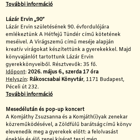
További információ
Lázár Ervin „90”
Lázár Ervin születésének 90. évfordulójára
emlékeztünk A Hétfejű Tündér című kötetének
meséivel. A Virágszemű című meséje alapján
kreatív virágokat készítettünk a gyerekekkel. Majd
könyvajánlót tartottunk Lázár Ervin
gyerekkönyveiből. Résztvevők: 35 fő.
Időpont
:
2026. május 6., szerda 17 óra
Helyszín
:
Rákoscsabai Könyvtár
, 1171 Budapest,
Péceli út 232.
További információ
Mesedélután és pop-up koncert
A Komjáthy Zsuzsanna és a Komjáth(i)yak zenekar
közreműködésével, a Zöldfülű barátság című könyv
elevenedik meg a gyerekek előtt: a felolvasást
éneklés és élő zenei kíséret teszi még