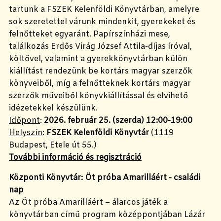
tartunk a FSZEK Kelenföldi Könyvtárban, amelyre
sok szeretettel várunk mindenkit, gyerekeket és
felnőtteket egyaránt. Papírszínházi mese,
találkozás Erdős Virág József Attila-díjas íróval,
költővel, valamint a gyerekkönyvtárban külön
kiállítást rendezünk be kortárs magyar szerzők
könyveiből, míg a felnőtteknek kortárs magyar
szerzők műveiből könyvkiállítással és elvihető
idézetekkel készülünk.
Időpont
:
2026. február 25. (szerda) 12:00-19:00
Helyszín
:
FSZEK Kelenföldi Könyvtár
(1119
Budapest, Etele út 55.)
További információ és regisztráció
Központi Könyvtár: Öt próba Amarilláért - családi
nap
Az Öt próba Amarilláért – álarcos játék a
könyvtárban című program középpontjában Lázár