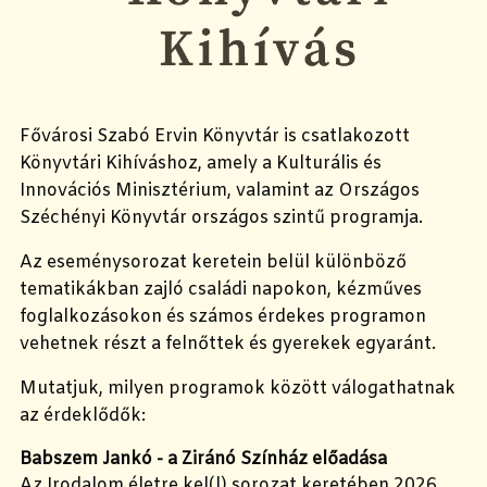
Fővárosi Szabó Ervin Könyvtár is csatlakozott
Könyvtári Kihíváshoz, amely a Kulturális és
Innovációs Minisztérium, valamint az Országos
Széchényi Könyvtár országos szintű programja.
Az eseménysorozat keretein belül különböző
tematikákban zajló családi napokon, kézműves
foglalkozásokon és számos érdekes programon
vehetnek részt a felnőttek és gyerekek egyaránt.
Mutatjuk, milyen programok között válogathatnak
az érdeklődők:
Babszem Jankó - a Ziránó Színház előadása
Az Irodalom életre kel(l) sorozat keretében 2026.