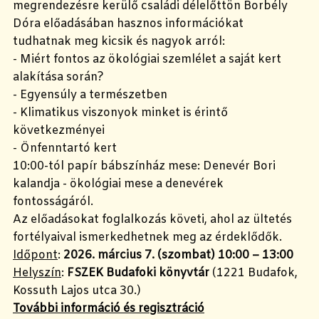
megrendezésre kerülő családi délelőttön Borbély
Dóra előadásában hasznos információkat
tudhatnak meg kicsik és nagyok arról:
- Miért fontos az ökológiai szemlélet a saját kert
alakítása során?
- Egyensúly a természetben
- Klimatikus viszonyok minket is érintő
következményei
- Önfenntartó kert
10:00-tól papír bábszínház mese: Denevér Bori
kalandja - ökológiai mese a denevérek
fontosságáról.
Az előadásokat foglalkozás követi, ahol az ültetés
fortélyaival ismerkedhetnek meg az érdeklődők.
Időpont
:
2026. március 7. (szombat) 10:00 – 13:00
Helyszín
:
FSZEK Budafoki könyvtár
(1221 Budafok,
Kossuth Lajos utca 30.)
További információ és regisztráció