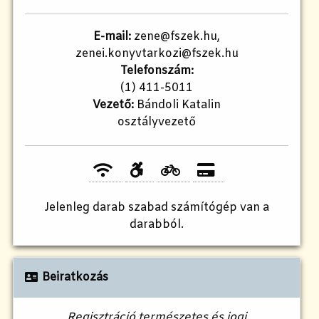
E-mail:
zene@fszek.hu,
zenei.konyvtarkozi@fszek.hu
Telefonszám:
(1) 411-5011
Vezető:
Bándoli Katalin
osztályvezető
Jelenleg
darab szabad számítógép van a
darabból.
Beiratkozás
Regisztráció természetes és jogi