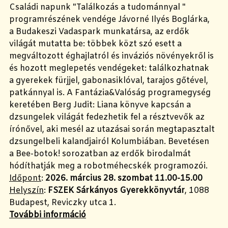
Családi napunk "Találkozás a tudománnyal "
programrészének vendége Jávorné Ilyés Boglárka,
a Budakeszi Vadaspark munkatársa, az erdők
világát mutatta be: többek közt szó esett a
megváltozott éghajlatról és inváziós növényekről is
és hozott meglepetés vendégeket: találkozhatnak
a gyerekek fürjjel, gabonasiklóval, tarajos gőtével,
patkánnyal is. A Fantázia&Valóság programegység
keretében Berg Judit: Liana könyve kapcsán a
dzsungelek világát fedezhetik fel a résztvevők az
írónővel, aki mesél az utazásai során megtapasztalt
dzsungelbeli kalandjairól Kolumbiában. Bevetésen
a Bee-botok! sorozatban az erdők birodalmát
hódíthatják meg a robotméhecskék programozói.
Időpont
:
2026. március 28. szombat 11.00-15.00
Helyszín
:
FSZEK Sárkányos Gyerekkönyvtár
, 1088
Budapest, Reviczky utca 1.
További információ