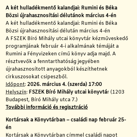
A két hulladékmentő kalandjai: Rumini és Béka
Bözsi újrahasznosítási délutánok március 4-én
A két hulladékmentő kalandjai: Rumini és Béka
Bözsi újrahasznosítási délután március 4-én
A FSZEK Bíró Mihály utcai könyvtár kézműveskedő
programjának február 4-i alkalmának témáját a
Rumini a Fényvizeken című könyv adja majd. A
résztvevők a fenntarthatóság jegyében
újrahasznosított anyagokból készíthetnek
cirkuszosokat csipeszből.
Időpont
:
2026. március 4. (szerda) 17:00
Helyszín
:
FSZEK Bíró Mihály utcai könyvtá
r (1203
Budapest, Bíró Mihály utca 7.)
További információ és regisztráció
Kortársak a Könyvtárban – családi nap február 25-
én
Kortársak a Könyvtárban címmel családi napot