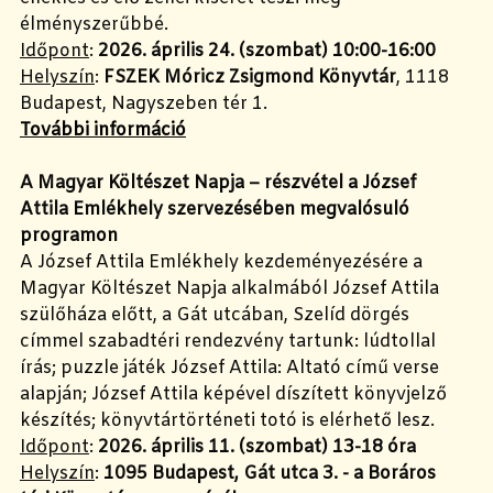
élményszerűbbé.
Időpont
:
2026. április 24. (szombat) 10:00-16:00
Helyszín
:
FSZEK Móricz Zsigmond Könyvtár
, 1118
Budapest, Nagyszeben tér 1.
További információ
A Magyar Költészet Napja – részvétel a József
Attila Emlékhely szervezésében megvalósuló
programon
A József Attila Emlékhely kezdeményezésére a
Magyar Költészet Napja alkalmából József Attila
szülőháza előtt, a Gát utcában, Szelíd dörgés
címmel szabadtéri rendezvény tartunk: lúdtollal
írás; puzzle játék József Attila: Altató című verse
alapján; József Attila képével díszített könyvjelző
készítés; könyvtártörténeti totó is elérhető lesz.
Időpont
:
2026. április 11. (szombat) 13-18 óra
Helyszín
:
1095 Budapest, Gát utca 3.
- a Boráros