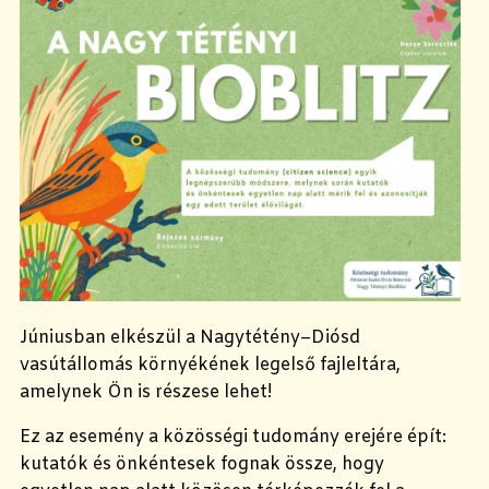
Júniusban elkészül a Nagytétény–Diósd
vasútállomás környékének legelső fajleltára,
amelynek Ön is részese lehet!
Ez az esemény a közösségi tudomány erejére épít:
kutatók és önkéntesek fognak össze, hogy