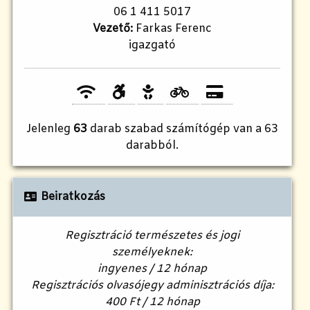
06 1 411 5017
Vezető:
Farkas Ferenc
igazgató
Jelenleg
63
darab szabad számítógép van a 63
darabból.
Beiratkozás
Regisztráció természetes és jogi
személyeknek:
ingyenes / 12 hónap
Regisztrációs olvasójegy adminisztrációs díja:
400 Ft / 12 hónap