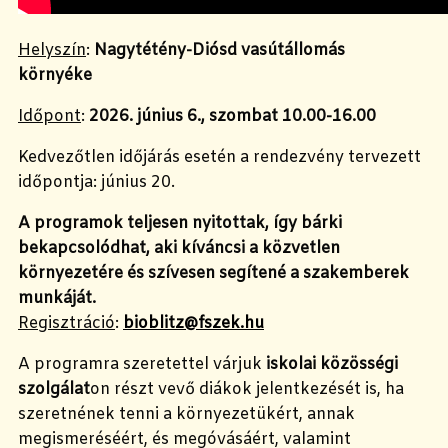
Helyszín
:
Nagytétény-Diósd vasútállomás
környéke
Időpont
:
2026. június 6., szombat 10.00-16.00
Kedvezőtlen időjárás esetén a rendezvény tervezett
időpontja: június 20.
A programok teljesen nyitottak, így bárki
bekapcsolódhat, aki kíváncsi a közvetlen
környezetére és szívesen segítené a szakemberek
munkáját.
Regisztráció
:
bioblitz@fszek.hu
A programra szeretettel várjuk
iskolai közösségi
szolgálat
on részt vevő diákok jelentkezését is, ha
szeretnének tenni a környezetükért, annak
megismeréséért, és megóvásáért, valamint