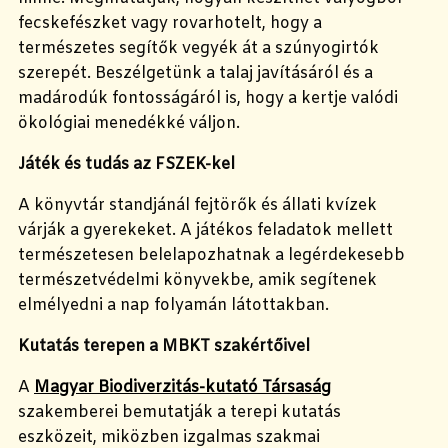
fecskefészket vagy rovarhotelt, hogy a
természetes segítők vegyék át a szúnyogirtók
szerepét. Beszélgetünk a talaj javításáról és a
madárodúk fontosságáról is, hogy a kertje valódi
ökológiai menedékké váljon.
Játék és tudás az FSZEK-kel
A könyvtár standjánál fejtörők és állati kvízek
várják a gyerekeket. A játékos feladatok mellett
természetesen belelapozhatnak a legérdekesebb
természetvédelmi könyvekbe, amik segítenek
elmélyedni a nap folyamán látottakban.
Kutatás terepen a MBKT szakértőivel
A
Magyar Biodiverzitás-kutató Társaság
szakemberei bemutatják a terepi kutatás
eszközeit, miközben izgalmas szakmai