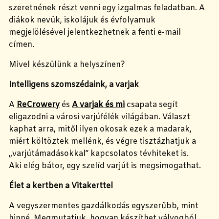
szeretnének részt venni egy izgalmas feladatban. A
diákok nevük, iskolájuk és évfolyamuk
megjelölésével jelentkezhetnek a fenti e-mail
címen.
Mivel készülünk a helyszínen?
Intelligens szomszédaink, a varjak
A
ReCrowery
és
A varjak és mi
csapata segít
eligazodni a városi varjúfélék világában. Választ
kaphat arra, mitől ilyen okosak ezek a madarak,
miért költöztek mellénk, és végre tisztázhatjuk a
„varjútámadásokkal” kapcsolatos tévhiteket is.
Aki elég bátor, egy szelíd varjút is megsimogathat.
Élet a kertben a Vitakerttel
A vegyszermentes gazdálkodás egyszerűbb, mint
hinné. Megmutatjuk, hogyan készíthet vályogból