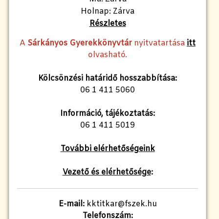
Holnap: Zárva
Részletes
A
Sárkányos Gyerekkönyvtár
nyitvatartása
itt
olvasható.
Kölcsönzési határidő hosszabbítása:
06 1 411 5060
Információ, tájékoztatás:
06 1 411 5019
További elérhetőségeink
Vezető és elérhetősége
:
E-mail:
kktitkar@fszek.hu
Telefonszám: