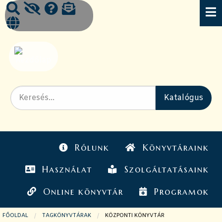
Rólunk
Könyvtáraink
Használat
Szolgáltatásaink
Online könyvtár
Programok
FŐOLDAL
TAGKÖNYVTÁRAK
JELENLEGI OLDAL:
KÖZPONTI KÖNYVTÁR