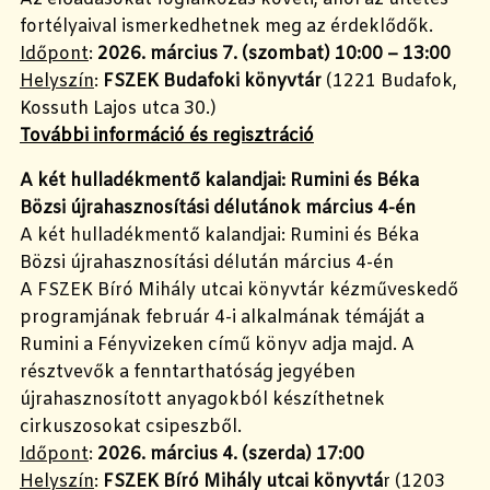
fortélyaival ismerkedhetnek meg az érdeklődők.
Időpont
:
2026. március 7. (szombat) 10:00 – 13:00
Helyszín
:
FSZEK Budafoki könyvtár
(1221 Budafok,
Kossuth Lajos utca 30.)
További információ és regisztráció
A két hulladékmentő kalandjai: Rumini és Béka
Bözsi újrahasznosítási délutánok március 4-én
A két hulladékmentő kalandjai: Rumini és Béka
Bözsi újrahasznosítási délután március 4-én
A FSZEK Bíró Mihály utcai könyvtár kézműveskedő
programjának február 4-i alkalmának témáját a
Rumini a Fényvizeken című könyv adja majd. A
résztvevők a fenntarthatóság jegyében
újrahasznosított anyagokból készíthetnek
cirkuszosokat csipeszből.
Időpont
:
2026. március 4. (szerda) 17:00
Helyszín
:
FSZEK Bíró Mihály utcai könyvtá
r (1203