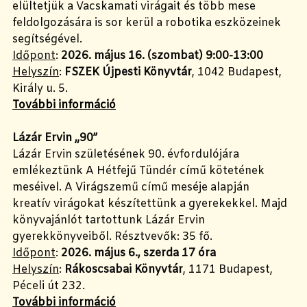
elültetjük a Vacskamati virágait és több mese
feldolgozására is sor kerül a robotika eszközeinek
segítségével.
Időpont
:
2026. május 16. (szombat) 9:00-13:00
Helyszín
:
FSZEK Újpesti Könyvtár
, 1042 Budapest,
Király u. 5.
További információ
Lázár Ervin „90”
Lázár Ervin születésének 90. évfordulójára
emlékeztünk A Hétfejű Tündér című kötetének
meséivel. A Virágszemű című meséje alapján
kreatív virágokat készítettünk a gyerekekkel. Majd
könyvajánlót tartottunk Lázár Ervin
gyerekkönyveiből. Résztvevők: 35 fő.
Időpont
:
2026. május 6., szerda 17 óra
Helyszín
:
Rákoscsabai Könyvtár
, 1171 Budapest,
Péceli út 232.
További információ