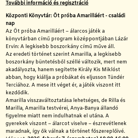
További információ és regisztráció
Központi Könyvtár: Öt próba Amarilláért - családi
nap
Az Öt próba Amarilláért – álarcos játék a
könyvtárban című program középpontjában Lázár
Ervin: A legkisebb boszorkány című műve áll.
Az eredeti történet szerint Amarilla, a legkisebb
boszorkány büntetésből széllé változik, mert nem
akadályozta, hanem segítette Király Kis Miklóst
abban, hogy kiállja a próbákat és eljusson Tündér
Terciához. A mese itt véget ér, a játék viszont itt
kezdődik.
Amarilla visszaváltoztatása lehetséges, de Rilla és
Marilla, Amarilla testvérei, Anya-Banya állandó
figyelme miatt nem indulhatnak el utána. A
gyerekek viszont – álarcot viselve – észrevétlenek
maradnak, így ők válnak a történet főszereplőivé.