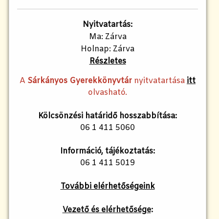
Nyitvatartás:
Ma: Zárva
Holnap: Zárva
Részletes
A
Sárkányos Gyerekkönyvtár
nyitvatartása
itt
olvasható.
Kölcsönzési határidő hosszabbítása:
06 1 411 5060
Információ, tájékoztatás:
06 1 411 5019
További elérhetőségeink
Vezető és elérhetősége
: