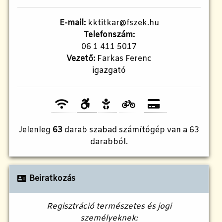
E-mail:
kktitkar@fszek.hu
Telefonszám:
06 1 411 5017
Vezető:
Farkas Ferenc
igazgató
Jelenleg
63
darab szabad számítógép van a 63
darabból.
Beiratkozás
Regisztráció természetes és jogi
személyeknek: