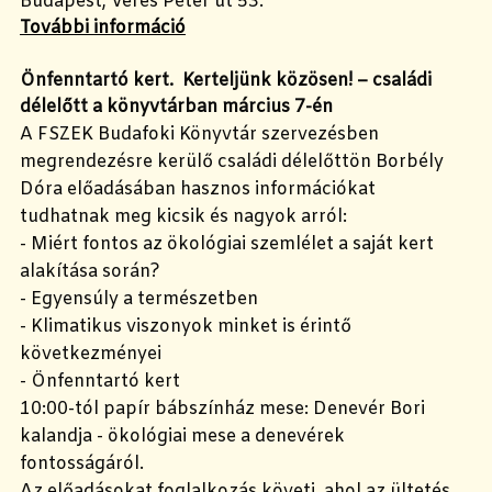
Budapest, Veres Péter út 53.
További információ
Önfenntartó kert. Kerteljünk közösen! – családi
délelőtt a könyvtárban március 7-én
A FSZEK Budafoki Könyvtár szervezésben
megrendezésre kerülő családi délelőttön Borbély
Dóra előadásában hasznos információkat
tudhatnak meg kicsik és nagyok arról:
- Miért fontos az ökológiai szemlélet a saját kert
alakítása során?
- Egyensúly a természetben
- Klimatikus viszonyok minket is érintő
következményei
- Önfenntartó kert
10:00-tól papír bábszínház mese: Denevér Bori
kalandja - ökológiai mese a denevérek
fontosságáról.
Az előadásokat foglalkozás követi, ahol az ültetés