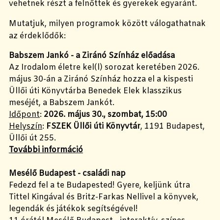
vehetnek részt a felnőttek és gyerekek egyaránt.
Mutatjuk, milyen programok között válogathatnak
az érdeklődők:
Babszem Jankó - a Ziránó Színház előadása
Az Irodalom életre kel(l) sorozat keretében 2026.
május 30-án a Ziránó Színház hozza el a kispesti
Üllői úti Könyvtárba Benedek Elek klasszikus
meséjét, a Babszem Jankót.
Időpont
:
2026. május 30., szombat, 15:00
Helyszín
:
FSZEK Üllői úti Könyvtár
, 1191 Budapest,
Üllői út 255.
További információ
Mesélő Budapest - családi nap
Fedezd fel a te Budapested! Gyere, keljünk útra
Tittel Kingával és Britz-Farkas Nellivel a könyvek,
legendák és játékok segítségével!