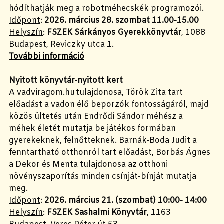
hódíthatják meg a robotméhecskék programozói.
Időpont
:
2026. március 28. szombat 11.00-15.00
Helyszín
:
FSZEK Sárkányos Gyerekkönyvtár
, 1088
Budapest, Reviczky utca 1.
További információ
Nyitott könyvtár-nyitott kert
A vadviragom.hu tulajdonosa, Török Zita tart
előadást a vadon élő beporzók fontosságáról, majd
közös ültetés után Endrődi Sándor méhész a
méhek életét mutatja be játékos formában
gyerekeknek, felnőtteknek. Barnák-Boda Judit a
fenntartható otthonról tart előadást, Borbás Ágnes
a Dekor és Menta tulajdonosa az otthoni
növényszaporítás minden csínját-bínját mutatja
meg.
Időpont
:
2026. március 21. (szombat) 10:00- 14:00
Helyszín
:
FSZEK Sashalmi Könyvtár
, 1163