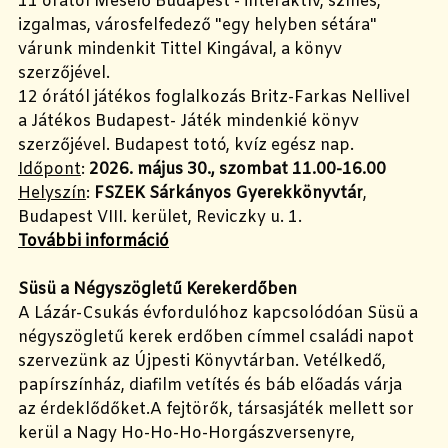
11 órától Mesélő Budapest - interaktív, színes,
izgalmas, városfelfedező "egy helyben sétára"
várunk mindenkit Tittel Kingával, a könyv
szerzőjével.
12 órától játékos foglalkozás Britz-Farkas Nellivel
a Játékos Budapest- Játék mindenkié könyv
szerzőjével. Budapest totó, kvíz egész nap.
Időpont
:
2026. május 30., szombat 11.00-16.00
Helyszín
:
FSZEK Sárkányos Gyerekkönyvtár
,
Budapest VIII. kerület, Reviczky u. 1.
További információ
Süsü a Négyszögletű Kerekerdőben
A Lázár-Csukás évfordulóhoz kapcsolódóan Süsü a
négyszögletű kerek erdőben címmel családi napot
szervezünk az Újpesti Könyvtárban. Vetélkedő,
papírszínház, diafilm vetítés és báb előadás várja
az érdeklődőket.A fejtörők, társasjáték mellett sor
kerül a Nagy Ho-Ho-Ho-Horgászversenyre,