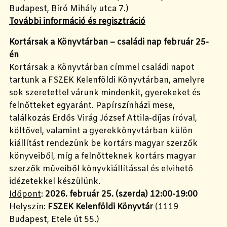
Budapest, Bíró Mihály utca 7.)
További információ és regisztráció
Kortársak a Könyvtárban – családi nap február 25-
én
Kortársak a Könyvtárban címmel családi napot
tartunk a FSZEK Kelenföldi Könyvtárban, amelyre
sok szeretettel várunk mindenkit, gyerekeket és
felnőtteket egyaránt. Papírszínházi mese,
találkozás Erdős Virág József Attila-díjas íróval,
költővel, valamint a gyerekkönyvtárban külön
kiállítást rendezünk be kortárs magyar szerzők
könyveiből, míg a felnőtteknek kortárs magyar
szerzők műveiből könyvkiállítással és elvihető
idézetekkel készülünk.
Időpont
:
2026. február 25. (szerda) 12:00-19:00
Helyszín
:
FSZEK Kelenföldi Könyvtár
(1119
Budapest, Etele út 55.)