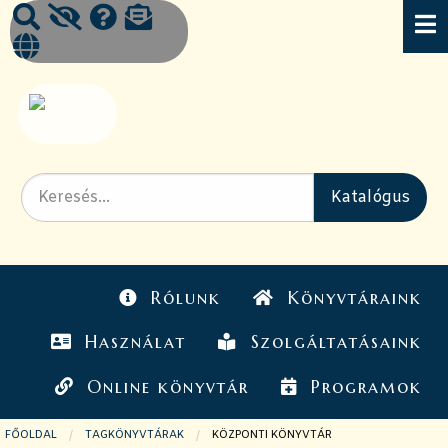
Rólunk
Könyvtáraink
Használat
Szolgáltatásaink
Online könyvtár
Programok
FŐOLDAL
TAGKÖNYVTÁRAK
JELENLEGI OLDAL:
KÖZPONTI KÖNYVTÁR