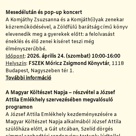
Mesedélután és pop-up koncert
A Komjáthy Zsuzsanna és a Komjáth(i)yak zenekar
közreműködésével, a Zöldfülű barátság című könyv
elevenedik meg a gyerekek előtt: a felolvasást
éneklés és élő zenei kíséret teszi még
élményszerűbbé.
Időpont
:
2026. április 24. (szombat) 10:00-16:00
Helyszín
:
FSZEK Móricz Zsigmond Könyvtár
, 1118
Budapest, Nagyszeben tér 1.
További információ
A Magyar Költészet Napja – részvétel a József
Attila Emlékhely szervezésében megvalósuló
programon
A József Attila Emlékhely kezdeményezésére a
Magyar Költészet Napja alkalmából József Attila
szülőháza előtt, a Gát utcában, Szelíd dörgés