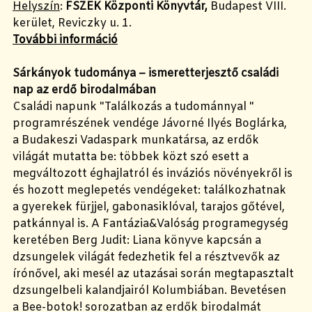
Helyszín
:
FSZEK Központi Könyvtár,
Budapest VIII.
kerület, Reviczky u. 1.
További információ
Sárkányok tudománya – ismeretterjesztő családi
nap az erdő birodalmában
Családi napunk "Találkozás a tudománnyal "
programrészének vendége Jávorné Ilyés Boglárka,
a Budakeszi Vadaspark munkatársa, az erdők
világát mutatta be: többek közt szó esett a
megváltozott éghajlatról és inváziós növényekről is
és hozott meglepetés vendégeket: találkozhatnak
a gyerekek fürjjel, gabonasiklóval, tarajos gőtével,
patkánnyal is. A Fantázia&Valóság programegység
keretében Berg Judit: Liana könyve kapcsán a
dzsungelek világát fedezhetik fel a résztvevők az
írónővel, aki mesél az utazásai során megtapasztalt
dzsungelbeli kalandjairól Kolumbiában. Bevetésen
a Bee-botok! sorozatban az erdők birodalmát