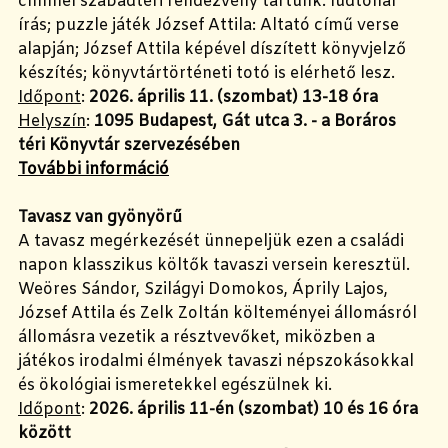
címmel szabadtéri rendezvény tartunk: lúdtollal
írás; puzzle játék József Attila: Altató című verse
alapján; József Attila képével díszített könyvjelző
készítés; könyvtártörténeti totó is elérhető lesz.
Időpont
:
2026. április 11. (szombat) 13-18 óra
Helyszín
:
1095 Budapest, Gát utca 3.
- a Boráros
téri Könyvtár szervezésében
További információ
Tavasz van gyönyörű
A tavasz megérkezését ünnepeljük ezen a családi
napon klasszikus költők tavaszi versein keresztül.
Weöres Sándor, Szilágyi Domokos, Áprily Lajos,
József Attila és Zelk Zoltán költeményei állomásról
állomásra vezetik a résztvevőket, miközben a
játékos irodalmi élmények tavaszi népszokásokkal
és ökológiai ismeretekkel egészülnek ki.
Időpont
:
2026. április 11-én (szombat) 10 és 16 óra
között