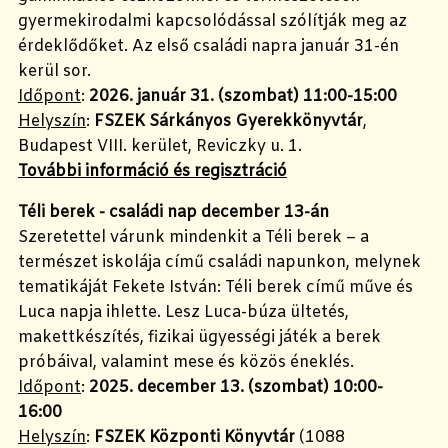
gyermekirodalmi kapcsolódással szólítják meg az
érdeklődőket. Az első családi napra január 31-én
kerül sor.
Időpont
:
2026. január 31. (szombat)
11:00-15:00
Helyszín
:
FSZEK Sárkányos Gyerekkönyvtár
,
Budapest VIII. kerület, Reviczky u. 1.
További információ és regisztráció
Téli berek - családi nap december 13-án
Szeretettel várunk mindenkit a Téli berek – a
természet iskolája című családi napunkon, melynek
tematikáját Fekete István: Téli berek című műve és
Luca napja ihlette. Lesz Luca-búza ültetés,
makettkészítés, fizikai ügyességi játék a berek
próbáival, valamint mese és közös éneklés.
Időpont
:
2025. december 13. (szombat)
10:00-
16:00
Helyszín
:
FSZEK Központi Könyvtár
(1088